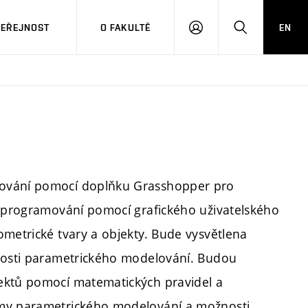
VEŘEJNOST
O FAKULTĚ
EN
PŘIHLÁSIT
HLEDAT
SE
lování pomocí doplňku Grasshopper pro
y programování pomocí grafického uživatelského
ometrické tvary a objekty. Bude vysvětlena
itosti parametrického modelování. Budou
ektů pomocí matematických pravidel a
émy parametrického modelování a možnosti