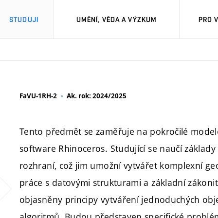
STUDUJI
UMĚNÍ, VĚDA A VÝZKUM
PRO 
FaVU-1RH-2
Ak. rok: 2024/2025
Tento předmět se zaměřuje na pokročilé mode
software Rhinoceros. Studující se naučí základ
rozhraní, což jim umožní vytvářet komplexní ge
práce s datovými strukturami a základní zákon
objasněny principy vytváření jednoduchých obj
algoritmů. Budou představen specifické probl