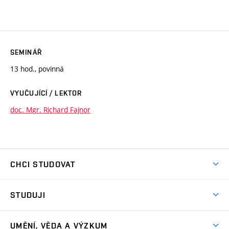
SEMINÁŘ
13 hod., povinná
VYUČUJÍCÍ / LEKTOR
doc. Mgr. Richard Fajnor
CHCI STUDOVAT
Pojďte na FaVU
STUDUJI
Nabídka ateliérů
Aktuality a výzvy
Přijímačky
UMĚNÍ, VĚDA A VÝZKUM