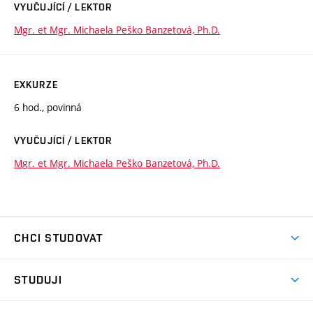
VYUČUJÍCÍ / LEKTOR
Mgr. et Mgr. Michaela Peško Banzetová, Ph.D.
EXKURZE
6 hod., povinná
VYUČUJÍCÍ / LEKTOR
Mgr. et Mgr. Michaela Peško Banzetová, Ph.D.
CHCI STUDOVAT
Pojďte na FaVU
STUDUJI
Nabídka ateliérů
Aktuality a výzvy