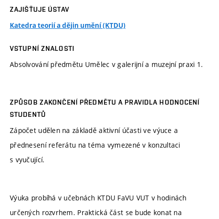
ZAJIŠŤUJE ÚSTAV
Katedra teorií a dějin umění (KTDU)
VSTUPNÍ ZNALOSTI
Absolvování předmětu Umělec v galerijní a muzejní praxi 1.
ZPŮSOB ZAKONČENÍ PŘEDMĚTU A PRAVIDLA HODNOCENÍ
STUDENTŮ
Zápočet udělen na základě aktivní účasti ve výuce a
přednesení referátu na téma vymezené v konzultaci
s vyučující.
Výuka probíhá v učebnách KTDU FaVU VUT v hodinách
určených rozvrhem. Praktická část se bude konat na