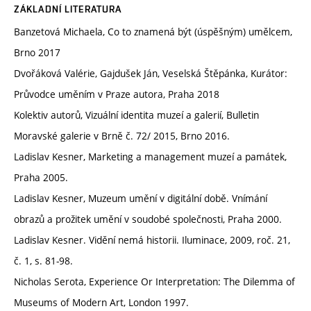
ZÁKLADNÍ LITERATURA
Banzetová Michaela, Co to znamená být (úspěšným) umělcem,
Brno 2017
Dvořáková Valérie, Gajdušek Ján, Veselská Štěpánka, Kurátor:
Průvodce uměním v Praze autora, Praha 2018
Kolektiv autorů, Vizuální identita muzeí a galerií, Bulletin
Moravské galerie v Brně č. 72/ 2015, Brno 2016.
Ladislav Kesner, Marketing a management muzeí a památek,
Praha 2005.
Ladislav Kesner, Muzeum umění v digitální době. Vnímání
obrazů a prožitek umění v soudobé společnosti, Praha 2000.
Ladislav Kesner. Vidění nemá historii. Iluminace, 2009, roč. 21,
č. 1, s. 81-98.
Nicholas Serota, ‪Experience Or Interpretation: The Dilemma of
Museums of Modern Art‬, London 1997.‬‬‬‬‬‬‬‬‬‬‬‬‬‬‬‬‬‬‬‬‬‬‬‬‬‬‬‬‬‬‬‬‬‬ ‬‬