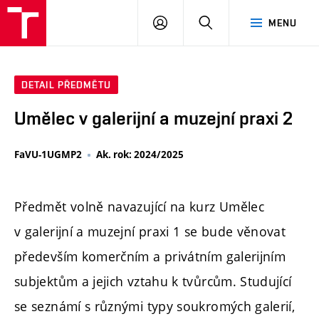
PŘIHLÁSIT
HLEDAT
MENU
SE
DETAIL PŘEDMĚTU
Umělec v galerijní a muzejní praxi 2
FaVU-1UGMP2
Ak. rok: 2024/2025
Předmět volně navazující na kurz Umělec
v galerijní a muzejní praxi 1 se bude věnovat
především komerčním a privátním galerijním
subjektům a jejich vztahu k tvůrcům. Studující
se seznámí s různými typy soukromých galerií,