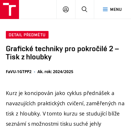
PŘIHLÁSIT
HLEDAT
MENU
SE
DETAIL PŘEDMĚTU
Grafické techniky pro pokročilé 2 –
Tisk z hloubky
FaVU-1GTPP2
Ak. rok: 2024/2025
Kurz je koncipován jako cyklus přednášek a
navazujících praktických cvičení, zaměřených na
tisk z hloubky. V tomto kurzu se studující blíže
seznámí s možnostmi tisku suché jehly