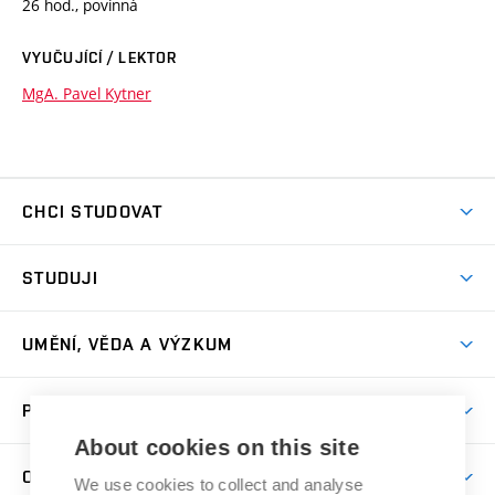
26 hod., povinná
VYUČUJÍCÍ / LEKTOR
MgA. Pavel Kytner
CHCI STUDOVAT
Pojďte na FaVU
STUDUJI
Nabídka ateliérů
Aktuality a výzvy
Přijímačky
UMĚNÍ, VĚDA A VÝZKUM
Studijní oddělení
Dny otevřených dveří
Centrum výzkumu
Časový plán studia
PRO VEŘEJNOST
Přípravné kurzy
Umělecká činnost
Studijní předpisy a formuláře
About cookies on this site
Studium bez bariér
Letní školy a semestrální kurzy
Publikační činnost
O FAKULTĚ
Studium a stáže v zahraničí
We use cookies to collect and analyse
Katedra teorií a dějin umění