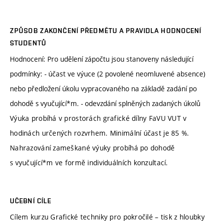
ZPŮSOB ZAKONČENÍ PŘEDMĚTU A PRAVIDLA HODNOCENÍ
STUDENTŮ
Hodnocení: Pro udělení zápočtu jsou stanoveny následující
podmínky: - účast ve výuce (2 povolené neomluvené absence)
nebo předložení úkolu vypracovaného na základě zadání po
dohodě s vyučující*m. - odevzdání splněných zadaných úkolů
Výuka probíhá v prostorách grafické dílny FaVU VUT v
hodinách určených rozvrhem. Minimální účast je 85 %.
Nahrazování zameškané výuky probíhá po dohodě
s vyučující*m ve formě individuálních konzultací.
UČEBNÍ CÍLE
Cílem kurzu Grafické techniky pro pokročilé – tisk z hloubky