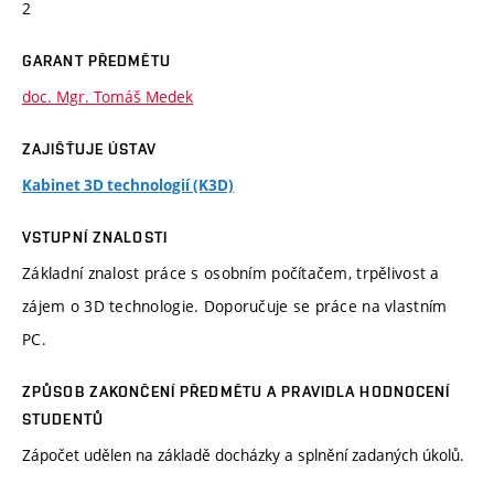
2
GARANT PŘEDMĚTU
doc. Mgr. Tomáš Medek
ZAJIŠŤUJE ÚSTAV
Kabinet 3D technologií (K3D)
VSTUPNÍ ZNALOSTI
Základní znalost práce s osobním počítačem, trpělivost a
zájem o 3D technologie. Doporučuje se práce na vlastním
PC.
ZPŮSOB ZAKONČENÍ PŘEDMĚTU A PRAVIDLA HODNOCENÍ
STUDENTŮ
Zápočet udělen na základě docházky a splnění zadaných úkolů.