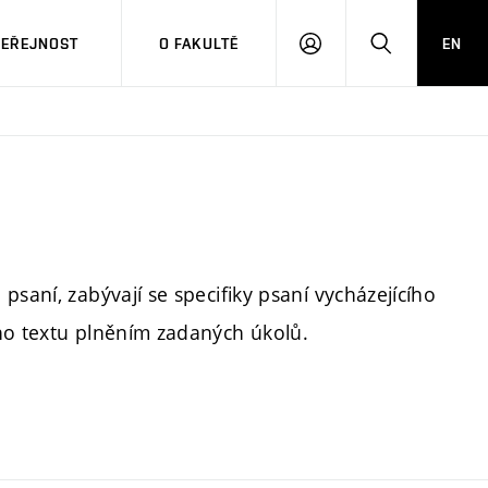
VEŘEJNOST
O FAKULTĚ
EN
PŘIHLÁSIT
HLEDAT
SE
psaní, zabývají se specifiky psaní vycházejícího
ho textu plněním zadaných úkolů.