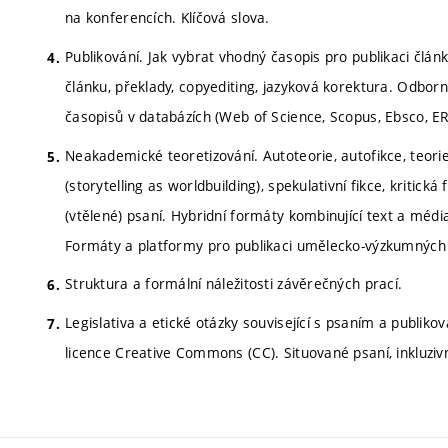
na konferencích. Klíčová slova.
Publikování. Jak vybrat vhodný časopis pro publikaci člá
článku, překlady, copyediting, jazyková korektura. Odborn
časopisů v databázích (Web of Science, Scopus, Ebsco, E
Neakademické teoretizování. Autoteorie, autofikce, teorie
(storytelling as worldbuilding), spekulativní fikce, kritick
(vtělené) psaní. Hybridní formáty kombinující text a médi
Formáty a platformy pro publikaci umělecko-výzkumných 
Struktura a formální náležitosti závěrečných prací.
Legislativa a etické otázky související s psaním a publik
licence Creative Commons (CC). Situované psaní, inkluzivní