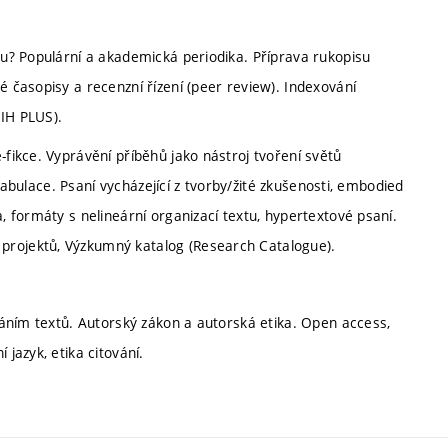
nku? Populární a akademická periodika. Příprava rukopisu
é časopisy a recenzní řízení (peer review). Indexování
RIH PLUS).
-fikce. Vyprávění příběhů jako nástroj tvoření světů
á fabulace. Psaní vycházející z tvorby/žité zkušenosti, embodied
a, formáty s nelineární organizací textu, hypertextové psaní.
projektů, Výzkumný katalog (Research Catalogue).
ováním textů. Autorský zákon a autorská etika. Open access,
 jazyk, etika citování.