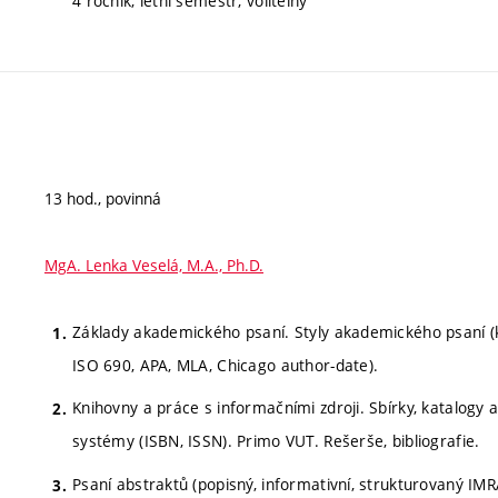
4 ročník, letní semestr, volitelný
13 hod., povinná
MgA. Lenka Veselá, M.A., Ph.D.
Základy akademického psaní. Styly akademického psaní (k
ISO 690, APA, MLA, Chicago author-date).
Knihovny a práce s informačními zdroji. Sbírky, katalogy 
systémy (ISBN, ISSN). Primo VUT. Rešerše, bibliografie.
Psaní abstraktů (popisný, informativní, strukturovaný IMR