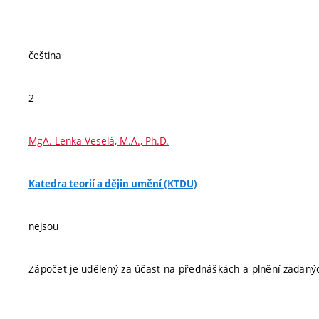
čeština
2
MgA. Lenka Veselá, M.A., Ph.D.
Katedra teorií a dějin umění (KTDU)
nejsou
Zápočet je udělený za účast na přednáškách a plnění zadanýc