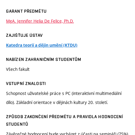
GARANT PŘEDMĚTU
MgA. Jennifer Helia De Felice, Ph.D.
ZAJIŠŤUJE ÚSTAV
Katedra teorií a dějin umění (KTDU)
NABÍZEN ZAHRANIČNÍM STUDENTŮM
Všech fakult
VSTUPNÍ ZNALOSTI
Schopnost uživatelské práce s PC (interaktivní multimediální
dílo). Základní orientace v dějinách kultury 20. století.
ZPŮSOB ZAKONČENÍ PŘEDMĚTU A PRAVIDLA HODNOCENÍ
STUDENTŮ
Závěrečné hodnocení bude vycházet z účasti na semináři (75%),