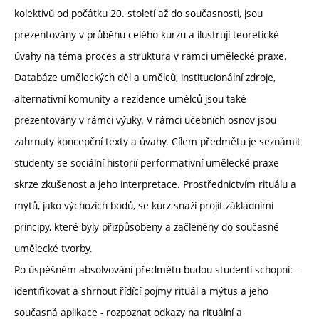
kolektivů od počátku 20. století až do současnosti, jsou
prezentovány v průběhu celého kurzu a ilustrují teoretické
úvahy na téma proces a struktura v rámci umělecké praxe.
Databáze uměleckých děl a umělců, institucionální zdroje,
alternativní komunity a rezidence umělců jsou také
prezentovány v rámci výuky. V rámci učebních osnov jsou
zahrnuty koncepční texty a úvahy. Cílem předmětu je seznámit
studenty se sociální historií performativní umělecké praxe
skrze zkušenost a jeho interpretace. Prostřednictvím rituálu a
mýtů, jako výchozích bodů, se kurz snaží projít základními
principy, které byly přizpůsobeny a začleněny do současné
umělecké tvorby.
Po úspěšném absolvování předmětu budou studenti schopni: -
identifikovat a shrnout řídící pojmy rituál a mýtus a jeho
současná aplikace - rozpoznat odkazy na rituální a