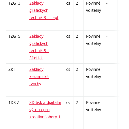
1ZGT3
Základy
cs
2
Povinně
-
zá
grafických
volitelný
technik 3 – Lept
1ZGT5
Základy
cs
2
Povinně
-
zá
grafických
volitelný
technik 5 –
Sítotisk
ZKT
Základy
cs
2
Povinně
-
zá
keramické
volitelný
tvorby
1DS-Z
3D tisk a digitální
cs
2
Povinně
-
zá
výroba pro
volitelný
kreativní obory 1