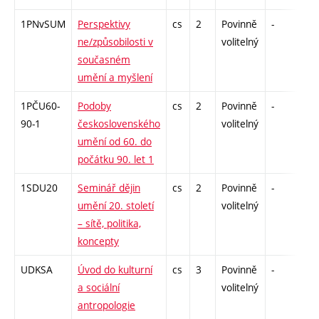
1PNvSUM
Perspektivy
cs
2
Povinně
-
zá
ne/způsobilosti v
volitelný
současném
umění a myšlení
1PČU60-
Podoby
cs
2
Povinně
-
kol
90-1
československého
volitelný
umění od 60. do
počátku 90. let 1
1SDU20
Seminář dějin
cs
2
Povinně
-
zá
umění 20. století
volitelný
– sítě, politika,
koncepty
UDKSA
Úvod do kulturní
cs
3
Povinně
-
zk
a sociální
volitelný
antropologie