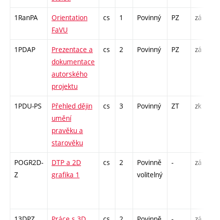
1RanPA
Orientation
cs
1
Povinný
PZ
zá
FaVU
1PDAP
Prezentace a
cs
2
Povinný
PZ
zá
dokumentace
autorského
projektu
1PDU-PS
Přehled dějin
cs
3
Povinný
ZT
zk
umění
pravěku a
starověku
POGR2D-
DTP a 2D
cs
2
Povinně
-
zá
Z
grafika 1
volitelný
13DPZ
Práce s 3D
cs
2
Povinně
-
zá