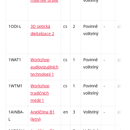
malířské praxe
volitelný
1ODI-L
3D optická
cs
2
Povinně
-
zá
digitalizace 2
volitelný
1WAT1
Workshop
cs
1
Povinně
-
zá
audiovizuálních
volitelný
technologií 1
1WTM1
Workshop
cs
1
Povinně
-
zá
tradičních
volitelný
médií 1
1AINBA-
Angličtina B1
en
3
Volitelný
-
zá,zk
L
(letní)