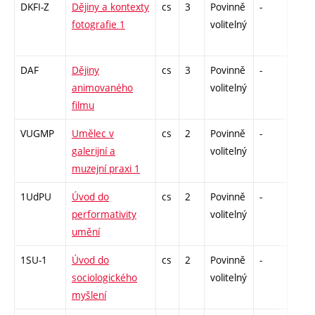
DKFI-Z
Dějiny a kontexty
cs
3
Povinně
-
zk
fotografie 1
volitelný
DAF
Dějiny
cs
3
Povinně
-
zk
animovaného
volitelný
filmu
VUGMP
Umělec v
cs
2
Povinně
-
zá
galerijní a
volitelný
muzejní praxi 1
1UdPU
Úvod do
cs
2
Povinně
-
zá
performativity
volitelný
umění
1SU-1
Úvod do
cs
2
Povinně
-
zá
sociologického
volitelný
myšlení