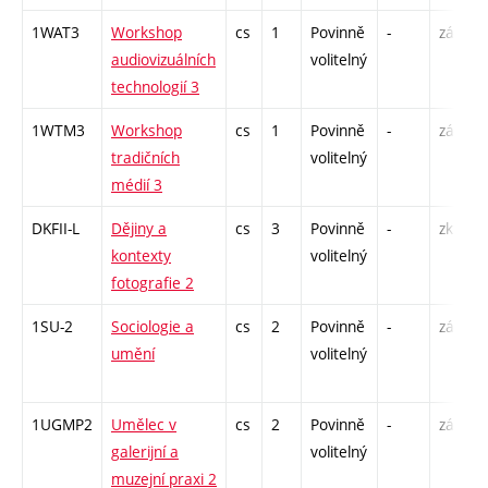
1WAT3
Workshop
cs
1
Povinně
-
zá
audiovizuálních
volitelný
technologií 3
1WTM3
Workshop
cs
1
Povinně
-
zá
tradičních
volitelný
médií 3
DKFII-L
Dějiny a
cs
3
Povinně
-
zk
kontexty
volitelný
fotografie 2
1SU-2
Sociologie a
cs
2
Povinně
-
zá
umění
volitelný
1UGMP2
Umělec v
cs
2
Povinně
-
zá
galerijní a
volitelný
muzejní praxi 2