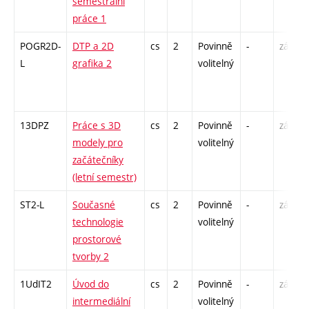
semestrální
práce 1
POGR2D-
DTP a 2D
cs
2
Povinně
-
zá
L
grafika 2
volitelný
13DPZ
Práce s 3D
cs
2
Povinně
-
zá
modely pro
volitelný
začátečníky
(letní semestr)
ST2-L
Současné
cs
2
Povinně
-
zá
technologie
volitelný
prostorové
tvorby 2
1UdIT2
Úvod do
cs
2
Povinně
-
zá
intermediální
volitelný