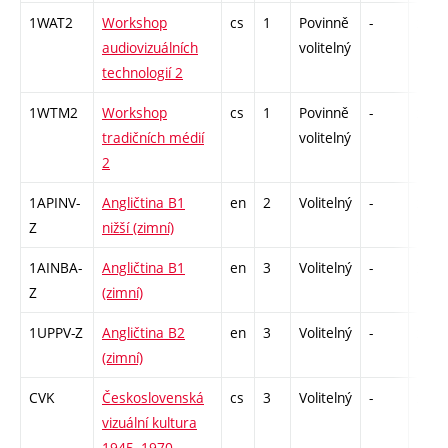
1WAT2
Workshop
cs
1
Povinně
-
zá
audiovizuálních
volitelný
technologií 2
1WTM2
Workshop
cs
1
Povinně
-
zá
tradičních médií
volitelný
2
1APINV-
Angličtina B1
en
2
Volitelný
-
zá
Z
nižší (zimní)
1AINBA-
Angličtina B1
en
3
Volitelný
-
zá,zk
Z
(zimní)
1UPPV-Z
Angličtina B2
en
3
Volitelný
-
zá,zk
(zimní)
CVK
Československá
cs
3
Volitelný
-
zk
vizuální kultura
1945–1970