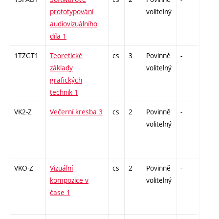
prototypování
volitelný
audiovizuálního
díla 1
1TZGT1
Teoretické
cs
3
Povinně
-
zk
základy
volitelný
grafických
technik 1
VK2-Z
Večerní kresba 3
cs
2
Povinně
-
zá
volitelný
VKO-Z
Vizuální
cs
2
Povinně
-
zá
kompozice v
volitelný
čase 1