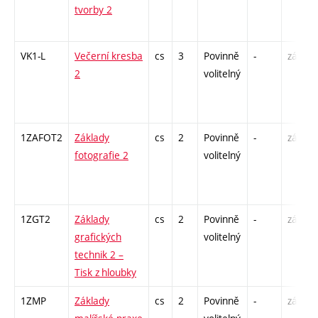
tvorby 2
VK1-L
Večerní kresba
cs
3
Povinně
-
zá,zk
2
volitelný
1ZAFOT2
Základy
cs
2
Povinně
-
zá
fotografie 2
volitelný
1ZGT2
Základy
cs
2
Povinně
-
zá
grafických
volitelný
technik 2 –
Tisk z hloubky
1ZMP
Základy
cs
2
Povinně
-
zá