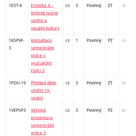
1EST-4
Estetika 4 –
cs
3
Povinný
ZT
zk
Kritické teorie
umění a
vizuální kultury
1KSPVF-
Konzultace
cs
1
Povinný
PZ
zá
3
semestrální
práce s
vyučujícími
FaVU 3
1PDU-19
Přehled dějin
cs
3
Povinný
ZT
zk
umění 19.
století
1VEPSP3
Veřejná
cs
3
Povinný
PZ
kol
prezentace
semestrální
práce 3