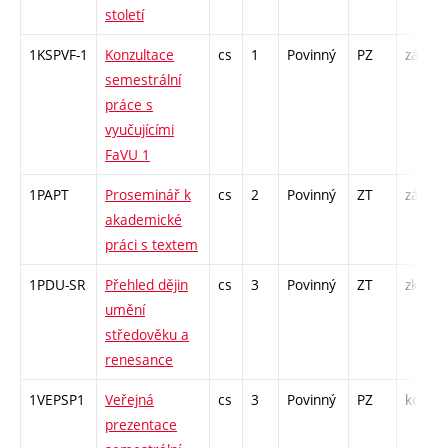
století
1KSPVF-1
Konzultace
cs
1
Povinný
PZ
zá
semestrální
práce s
vyučujícími
FaVU 1
1PAPT
Proseminář k
cs
2
Povinný
ZT
zá
akademické
práci s textem
1PDU-SR
Přehled dějin
cs
3
Povinný
ZT
zk
umění
středověku a
renesance
1VEPSP1
Veřejná
cs
3
Povinný
PZ
kol
prezentace