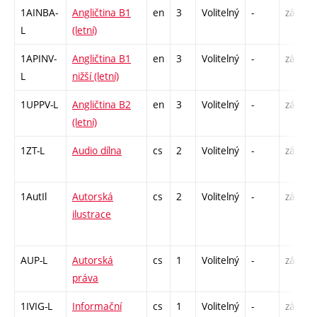
1AINBA-
Angličtina B1
en
3
Volitelný
-
zá,zk
L
(letní)
1APINV-
Angličtina B1
en
3
Volitelný
-
zá
L
nižší (letní)
1UPPV-L
Angličtina B2
en
3
Volitelný
-
zá,zk
(letní)
1ZT-L
Audio dílna
cs
2
Volitelný
-
zá
1AutIl
Autorská
cs
2
Volitelný
-
zá
ilustrace
AUP-L
Autorská
cs
1
Volitelný
-
zá
práva
1IVIG-L
Informační
cs
1
Volitelný
-
zá