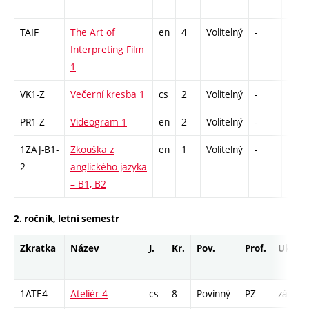
TAIF
The Art of
en
4
Volitelný
-
zk
Interpreting Film
1
VK1-Z
Večerní kresba 1
cs
2
Volitelný
-
zá
PR1-Z
Videogram 1
en
2
Volitelný
-
zá
1ZAJ-B1-
Zkouška z
en
1
Volitelný
-
zk
2
anglického jazyka
– B1, B2
2. ročník, letní semestr
Zkratka
Název
J.
Kr.
Pov.
Prof.
Uk.
1ATE4
Ateliér 4
cs
8
Povinný
PZ
zá