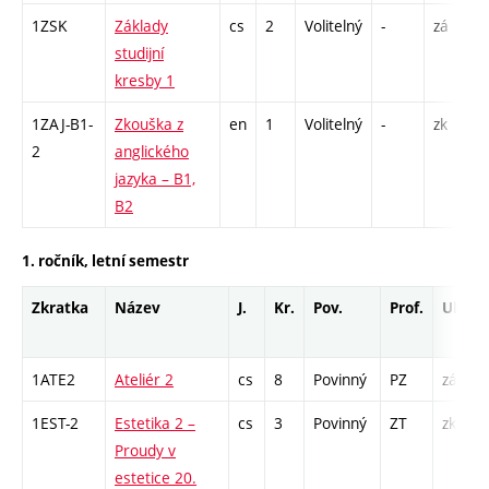
1ZSK
Základy
cs
2
Volitelný
-
zá
studijní
kresby 1
1ZAJ-B1-
Zkouška z
en
1
Volitelný
-
zk
2
anglického
jazyka – B1,
B2
1. ročník, letní semestr
Zkratka
Název
J.
Kr.
Pov.
Prof.
Uk.
1ATE2
Ateliér 2
cs
8
Povinný
PZ
zá
1EST-2
Estetika 2 –
cs
3
Povinný
ZT
zk
Proudy v
estetice 20.