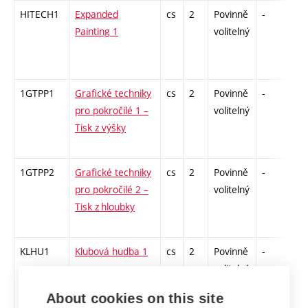
HITECH1
Expanded
cs
2
Povinně
-
zá
Painting 1
volitelný
1GTPP1
Grafické techniky
cs
2
Povinně
-
zá
pro pokročilé 1 –
volitelný
Tisk z výšky
1GTPP2
Grafické techniky
cs
2
Povinně
-
zá
pro pokročilé 2 –
volitelný
Tisk z hloubky
KLHU1
Klubová hudba 1
cs
2
Povinně
-
zá
volitelný
About cookies on this site