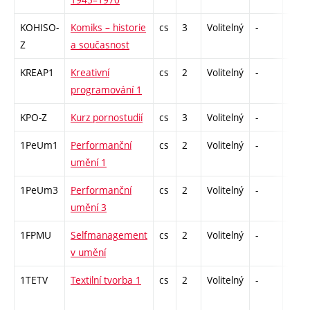
KOHISO-
Komiks – historie
cs
3
Volitelný
-
zk
Z
a současnost
KREAP1
Kreativní
cs
2
Volitelný
-
zá
programování 1
KPO-Z
Kurz pornostudií
cs
3
Volitelný
-
zk
1PeUm1
Performanční
cs
2
Volitelný
-
zá
umění 1
1PeUm3
Performanční
cs
2
Volitelný
-
zá
umění 3
1FPMU
Selfmanagement
cs
2
Volitelný
-
zá
v umění
1TETV
Textilní tvorba 1
cs
2
Volitelný
-
zá