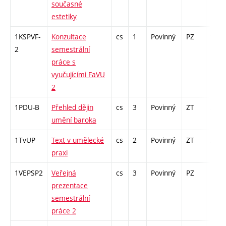
současné
estetiky
1KSPVF-
Konzultace
cs
1
Povinný
PZ
zá
2
semestrální
práce s
vyučujícími FaVU
2
1PDU-B
Přehled dějin
cs
3
Povinný
ZT
zk
umění baroka
1TvUP
Text v umělecké
cs
2
Povinný
ZT
zá
praxi
1VEPSP2
Veřejná
cs
3
Povinný
PZ
kol
prezentace
semestrální
práce 2