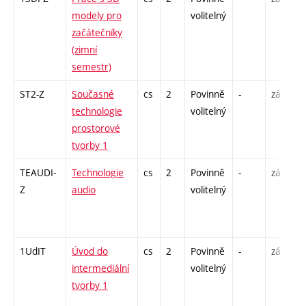
modely pro
volitelný
začátečníky
(zimní
semestr)
ST2-Z
Současné
cs
2
Povinně
-
zá
technologie
volitelný
prostorové
tvorby 1
TEAUDI-
Technologie
cs
2
Povinně
-
zá
Z
audio
volitelný
1UdIT
Úvod do
cs
2
Povinně
-
zá
intermediální
volitelný
tvorby 1