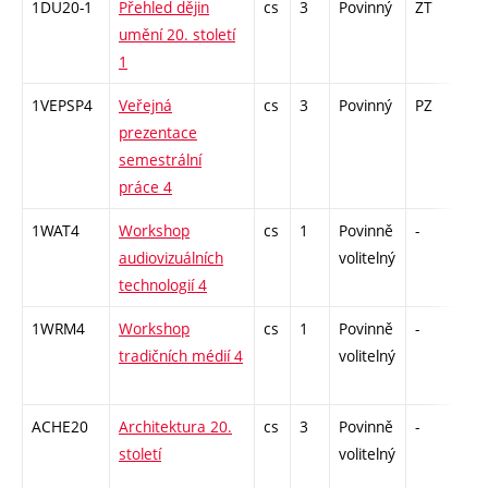
1DU20-1
Přehled dějin
cs
3
Povinný
ZT
zk
umění 20. století
1
1VEPSP4
Veřejná
cs
3
Povinný
PZ
kol
prezentace
semestrální
práce 4
1WAT4
Workshop
cs
1
Povinně
-
zá
audiovizuálních
volitelný
technologií 4
1WRM4
Workshop
cs
1
Povinně
-
zá
tradičních médií 4
volitelný
ACHE20
Architektura 20.
cs
3
Povinně
-
zk
století
volitelný