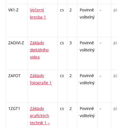
VK1-Z
Večerní
cs
2
Povinně
-
zá
kresba 1
volitelný
ZADIVI-Z
Základy
cs
3
Povinně
-
zá
digitálního
volitelný
videa
ZAFOT
Základy
cs
2
Povinně
-
zá
fotografie 1
volitelný
1ZGT1
Základy
cs
2
Povinně
-
zá
grafických
volitelný
technik 1 –