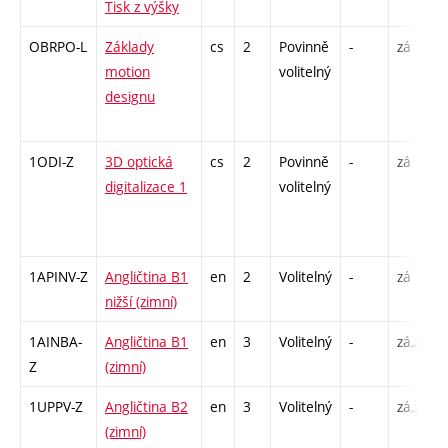
Tisk z výšky
OBRPO-L
Základy
cs
2
Povinně
-
zá
motion
volitelný
designu
1ODI-Z
3D optická
cs
2
Povinně
-
zá
digitalizace 1
volitelný
1APINV-Z
Angličtina B1
en
2
Volitelný
-
zá
nižší (zimní)
1AINBA-
Angličtina B1
en
3
Volitelný
-
zá,zk
Z
(zimní)
1UPPV-Z
Angličtina B2
en
3
Volitelný
-
zá,zk
(zimní)