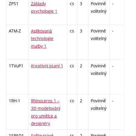
ZPS1
Základy
cs
3
Povinně
-
zk
psychologie 1
volitelný
ATM-Z
Aplikovaná
cs
3
Povinně
-
zk
technologie
volitelný
malby 1
1TVuP1
Kreativní psaní 1
cs
2
Povinně
-
zá
volitelný
1RH-1
Rhinoceros 1 –
cs
2
Povinně
-
zá
3D modelování
volitelný
pro umělce a
designéry
1SPAD1
Softwarové
cs
2
Povinně
-
zá