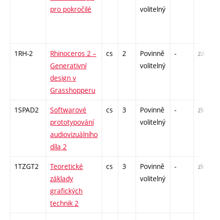
pro pokročilé
volitelný
1RH-2
Rhinoceros 2 –
cs
2
Povinně
-
zá
Generativní
volitelný
design v
Grasshopperu
1SPAD2
Softwarové
cs
3
Povinně
-
zk
prototypování
volitelný
audiovizuálního
díla 2
1TZGT2
Teoretické
cs
3
Povinně
-
zk
základy
volitelný
grafických
technik 2