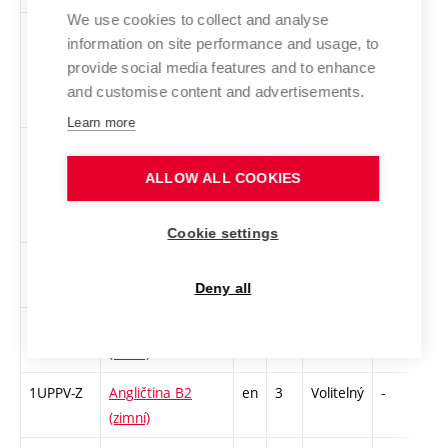
We use cookies to collect and analyse
1ZT-Z
Sound art a
cs
2
Povinně
-
zá
information on site performance and usage, to
experimentální
volitelný
provide social media features and to enhance
hudba
and customise content and advertisements.
Learn more
1-2DO-1
2D obrábění 1 –
cs
2
Povinně
-
zá
Laserové a CNC
volitelný
ALLOW ALL COOKIES
technologie
Cookie settings
1APINV-Z
Angličtina B1 nižší
en
2
Volitelný
-
zá
(zimní)
Deny all
1AINBA-Z
Angličtina B1
en
3
Volitelný
-
zá,
(zimní)
1UPPV-Z
Angličtina B2
en
3
Volitelný
-
zá,
(zimní)