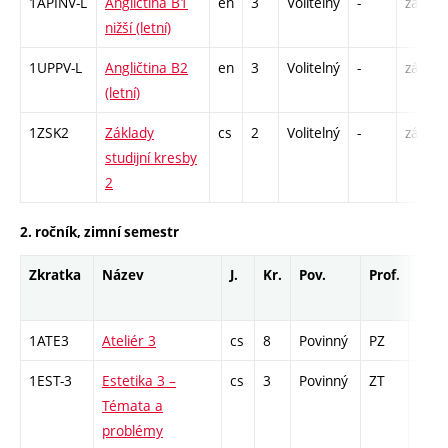
1APINV-L
Angličtina B1
en
3
Volitelný
-
zá
nižší (letní)
1UPPV-L
Angličtina B2
en
3
Volitelný
-
zá,zk
(letní)
1ZSK2
Základy
cs
2
Volitelný
-
zá
studijní kresby
2
2. ročník, zimní semestr
Zkratka
Název
J.
Kr.
Pov.
Prof.
Uk.
1ATE3
Ateliér 3
cs
8
Povinný
PZ
zá
1EST-3
Estetika 3 –
cs
3
Povinný
ZT
zk
Témata a
problémy