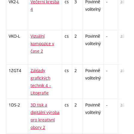
VK2-L
Večerní kresba
cs
3
Povinně
-
zá,zk
4
volitelný
VKO-L
Vizuální
cs
2
Povinně
-
zá
kompozice v
volitelný
čase 2
1ZGT4
Základy
cs
2
Povinně
-
zá
grafických
volitelný
technik 4 –
Litografie
1DS-2
3D tisk a
cs
2
Povinně
-
zá
digitální výroba
volitelný
pro kreativní
obory 2