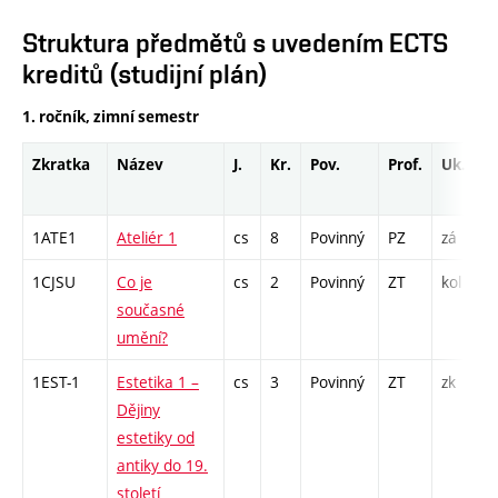
Struktura předmětů s uvedením ECTS
kreditů (studijní plán)
1. ročník, zimní semestr
Zkratka
Název
J.
Kr.
Pov.
Prof.
Uk.
1ATE1
Ateliér 1
cs
8
Povinný
PZ
zá
1CJSU
Co je
cs
2
Povinný
ZT
kol
současné
umění?
1EST-1
Estetika 1 –
cs
3
Povinný
ZT
zk
Dějiny
estetiky od
antiky do 19.
století