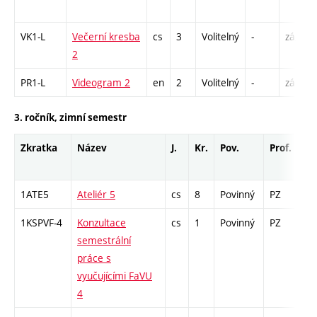
VK1-L
Večerní kresba
cs
3
Volitelný
-
zá,zk
2
PR1-L
Videogram 2
en
2
Volitelný
-
zá
3. ročník, zimní semestr
Zkratka
Název
J.
Kr.
Pov.
Prof.
Uk
1ATE5
Ateliér 5
cs
8
Povinný
PZ
zá
1KSPVF-4
Konzultace
cs
1
Povinný
PZ
zá
semestrální
práce s
vyučujícími FaVU
4