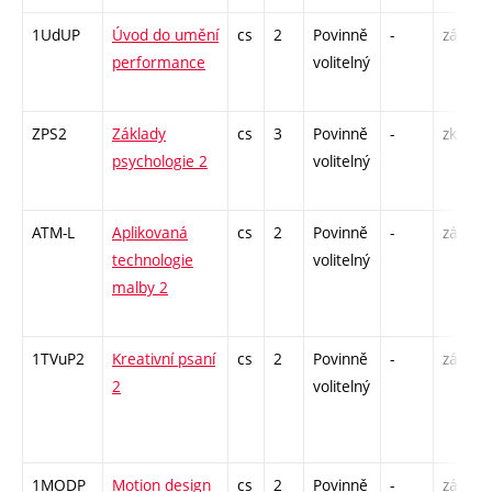
1UdUP
Úvod do umění
cs
2
Povinně
-
zá
performance
volitelný
ZPS2
Základy
cs
3
Povinně
-
zk
psychologie 2
volitelný
ATM-L
Aplikovaná
cs
2
Povinně
-
zá
technologie
volitelný
malby 2
1TVuP2
Kreativní psaní
cs
2
Povinně
-
zá
2
volitelný
1MODP
Motion design
cs
2
Povinně
-
zá