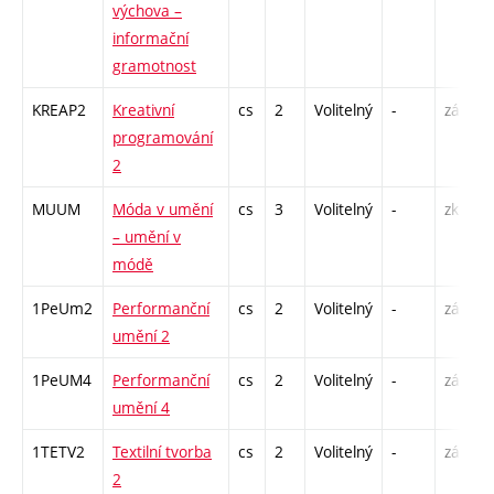
výchova –
informační
gramotnost
KREAP2
Kreativní
cs
2
Volitelný
-
zá
programování
2
MUUM
Móda v umění
cs
3
Volitelný
-
zk
– umění v
módě
1PeUm2
Performanční
cs
2
Volitelný
-
zá
umění 2
1PeUM4
Performanční
cs
2
Volitelný
-
zá
umění 4
1TETV2
Textilní tvorba
cs
2
Volitelný
-
zá
2