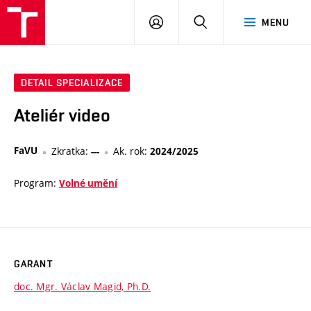
PŘIHLÁSIT
HLEDAT
MENU
SE
DETAIL SPECIALIZACE
Ateliér video
FaVU
Zkratka:
Ak. rok:
---
2024/2025
Program:
Volné umění
GARANT
doc. Mgr. Václav Magid, Ph.D.