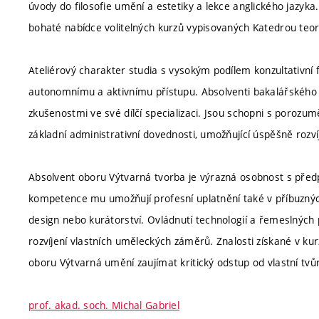
úvody do filosofie umění a estetiky a lekce anglického jazyka.
bohaté nabídce volitelných kurzů vypisovaných Katedrou teorií
Ateliérový charakter studia s vysokým podílem konzultativní
autonomnímu a aktivnímu přístupu. Absolventi bakalářského s
zkušenostmi ve své dílčí specializaci. Jsou schopni s porozumě
základní administrativní dovednosti, umožňující úspěšně rozvíj
Absolvent oboru Výtvarná tvorba je výrazná osobnost s předp
kompetence mu umožňují profesní uplatnění také v příbuzných
design nebo kurátorství. Ovládnutí technologií a řemeslnýc
rozvíjení vlastních uměleckých záměrů. Znalosti získané v ku
oboru Výtvarná umění zaujímat kritický odstup od vlastní tvůr
prof. akad. soch. Michal Gabriel