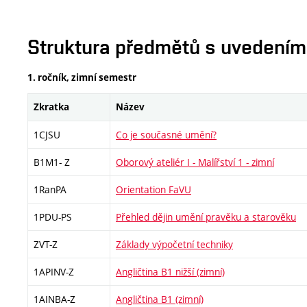
Struktura předmětů s uvedením E
1. ročník, zimní semestr
Zkratka
Název
1CJSU
Co je současné umění?
B1M1- Z
Oborový ateliér I - Malířství 1 - zimní
1RanPA
Orientation FaVU
1PDU-PS
Přehled dějin umění pravěku a starověku
ZVT-Z
Základy výpočetní techniky
1APINV-Z
Angličtina B1 nižší (zimní)
1AINBA-Z
Angličtina B1 (zimní)