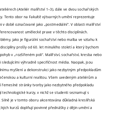
ateliérech (Ateliér malířství 1–3), dále ve dvou sochařských
afiky. Tento obor na Fakultě výtvarných umění reprezentuje
ani v době označované jako „postmediální“. V oblasti malířství
diferencovanost umělecké praxe v těchto disciplínách.
oblémy, jako je figurální sochařství nebo malba ve vztahu k
í disciplíny prošly od 60. let minulého století a který bychom
pohyb v „rozšířeném poli“. Malířství, sochařství, kresba nebo
i sledujícími výhradně specifičnost média. Naopak, jsou
lnímu myšlení a dekonstrukci jako nezbytným předpokladům
olečenskou a kulturní realitou. Všem uvedeným ateliérům a
tí řemeslné stránky tvorby jako nezbytného předpokladu
 technologické kurzy, v nichž se studenti seznamují s
. Silně je v tomto oboru akcentována důkladná kreslířská
kých kurzů doplňují povinné přednášky z dějin umění a