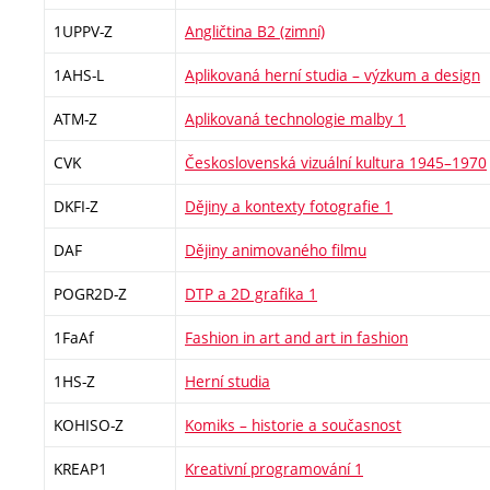
1UPPV-Z
Angličtina B2 (zimní)
1AHS-L
Aplikovaná herní studia – výzkum a design
ATM-Z
Aplikovaná technologie malby 1
CVK
Československá vizuální kultura 1945–1970
DKFI-Z
Dějiny a kontexty fotografie 1
DAF
Dějiny animovaného filmu
POGR2D-Z
DTP a 2D grafika 1
1FaAf
Fashion in art and art in fashion
1HS-Z
Herní studia
KOHISO-Z
Komiks – historie a současnost
KREAP1
Kreativní programování 1