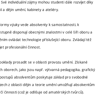
 Své individuální zájmy mohou studenti dále rozvíjet díky
 a dějin umění, kabinety a ateliéry.
 formy výuky vede absolventy k samostatnosti, k
tupně disponují obecnými znalostmi v celé šíři oboru a
ním ovládat technologie příslušející oboru. Zvládají též
et profesionální činnost.
oklady prosadit se v oblasti provozu umění. Získané
 oborech, jako jsou např. výtvarná pedagogika, grafický
h postupů absolventům poskytuje základ pro svobodné
rzech z oblasti dějin a teorie umění umožňují absolventům
čí činnosti (což je odlišuje od amatérských tvůrců).