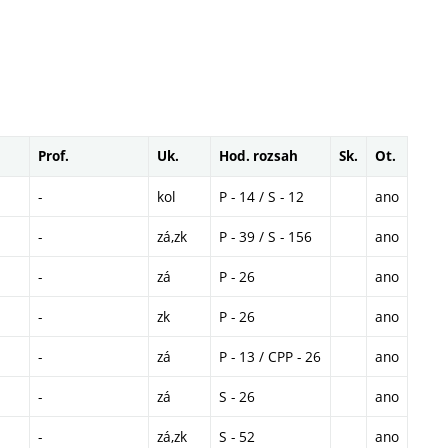
Prof.
Uk.
Hod. rozsah
Sk.
Ot.
-
kol
P - 14 / S - 12
ano
-
zá,zk
P - 39 / S - 156
ano
-
zá
P - 26
ano
-
zk
P - 26
ano
-
zá
P - 13 / CPP - 26
ano
-
zá
S - 26
ano
-
zá,zk
S - 52
ano