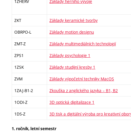
1ZHERV
Základy herního vývoje
ZKT
Základy keramické tvorby
OBRPO-L
Základy motion designu
ZMT-Z
Základy multimediálních technologií
ZPS1
Základy psychologie 1
1ZSK
Základy studijní kresby 1
ZVM
Základy výpočetní techniky MacOS
1ZAJ-B1-2
Zkouška z anglického jazyka – B1, B2
1ODI-Z
3D optická digitalizace 1
1DS-Z
3D tisk a digitální výroba pro kreativní obor
1. ročník, letní semestr