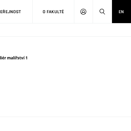
VEŘEJNOST
O FAKULTĚ
EN
PŘIHLÁSIT
HLEDAT
SE
liér malířství 1