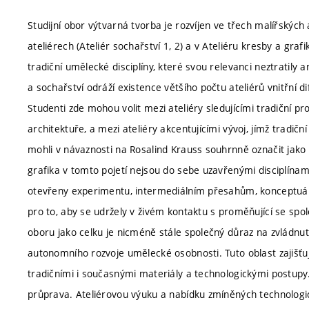
Studijní obor výtvarná tvorba je rozvíjen ve třech malířských 
ateliérech (Ateliér sochařství 1, 2) a v Ateliéru kresby a gr
tradiční umělecké disciplíny, které svou relevanci neztratily 
a sochařství odráží existence většího počtu ateliérů vnitřní 
Studenti zde mohou volit mezi ateliéry sledujícími tradiční pr
architektuře, a mezi ateliéry akcentujícími vývoj, jímž tradičn
mohli v návaznosti na Rosalind Krauss souhrnně označit jako 
grafika v tomto pojetí nejsou do sebe uzavřenými disciplínam
otevřeny experimentu, intermediálním přesahům, konceptuá
pro to, aby se udržely v živém kontaktu s proměňující se sp
oboru jako celku je nicméně stále společný důraz na zvládnu
autonomního rozvoje umělecké osobnosti. Tuto oblast zajišťují
tradičními i současnými materiály a technologickými postupy
průprava. Ateliérovou výuku a nabídku zmíněných technologic