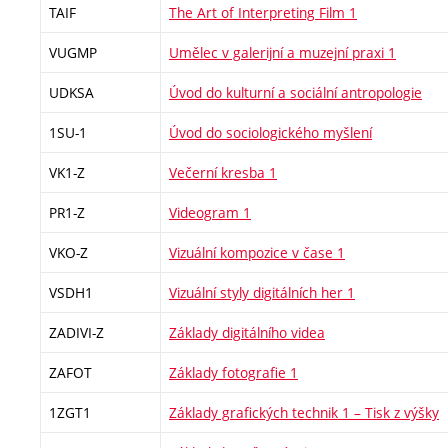
TAIF
The Art of Interpreting Film 1
VUGMP
Umělec v galerijní a muzejní praxi 1
UDKSA
Úvod do kulturní a sociální antropologie
1SU-1
Úvod do sociologického myšlení
VK1-Z
Večerní kresba 1
PR1-Z
Videogram 1
VKO-Z
Vizuální kompozice v čase 1
VSDH1
Vizuální styly digitálních her 1
ZADIVI-Z
Základy digitálního videa
ZAFOT
Základy fotografie 1
1ZGT1
Základy grafických technik 1 – Tisk z výšky