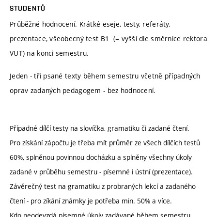
STUDENTŮ
Průběžné hodnocení. Krátké eseje, testy, referáty,
prezentace, všeobecný test B1 (= vyšší dle směrnice rektora
VUT) na konci semestru.
Jeden - tři psané texty během semestru včetně případných
oprav zadaných pedagogem - bez hodnocení.
Případné dílčí testy na slovíčka, gramatiku či zadané čtení.
Pro získání zápočtu je třeba mít průměr ze všech dílčích testů
60%, splněnou povinnou docházku a splněny všechny úkoly
zadané v průběhu semestru - písemné i ústní (prezentace).
Závěrečný test na gramatiku z probraných lekcí a zadaného
čtení - pro zíkání známky je potřeba min. 50% a více.
Kdo neodevzdá písemné úkoly zadávané během semestru,