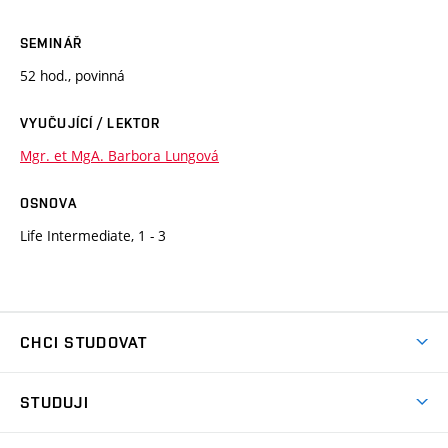
SEMINÁŘ
52 hod., povinná
VYUČUJÍCÍ / LEKTOR
Mgr. et MgA. Barbora Lungová
OSNOVA
Life Intermediate, 1 - 3
CHCI STUDOVAT
Pojďte na FaVU
STUDUJI
Nabídka ateliérů
Aktuality a výzvy