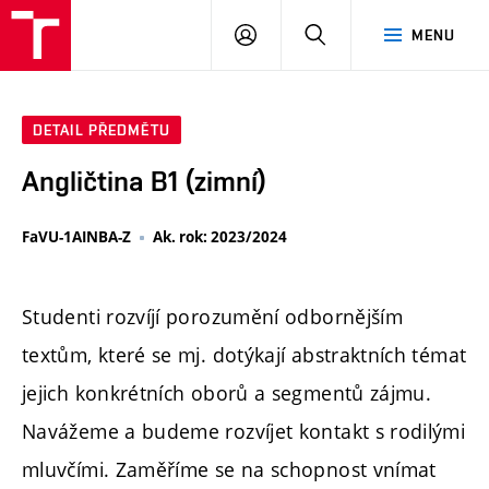
PŘIHLÁSIT
HLEDAT
MENU
SE
DETAIL PŘEDMĚTU
Angličtina B1 (zimní)
FaVU-1AINBA-Z
Ak. rok: 2023/2024
Studenti rozvíjí porozumění odbornějším
textům, které se mj. dotýkají abstraktních témat
jejich konkrétních oborů a segmentů zájmu.
Navážeme a budeme rozvíjet kontakt s rodilými
mluvčími. Zaměříme se na schopnost vnímat