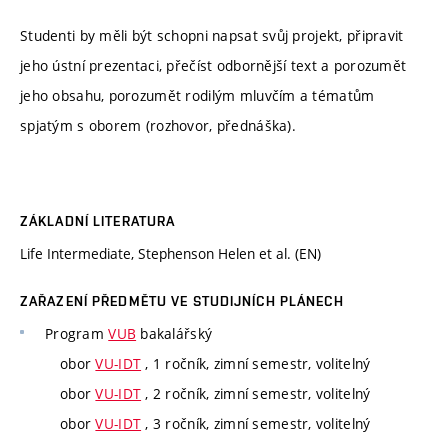
Studenti by měli být schopni napsat svůj projekt, připravit
jeho ústní prezentaci, přečíst odbornější text a porozumět
jeho obsahu, porozumět rodilým mluvčím a tématům
spjatým s oborem (rozhovor, přednáška).
ZÁKLADNÍ LITERATURA
Life Intermediate, Stephenson Helen et al. (EN)
ZAŘAZENÍ PŘEDMĚTU VE STUDIJNÍCH PLÁNECH
Program
VUB
bakalářský
obor
VU-IDT
, 1 ročník, zimní semestr, volitelný
obor
VU-IDT
, 2 ročník, zimní semestr, volitelný
obor
VU-IDT
, 3 ročník, zimní semestr, volitelný