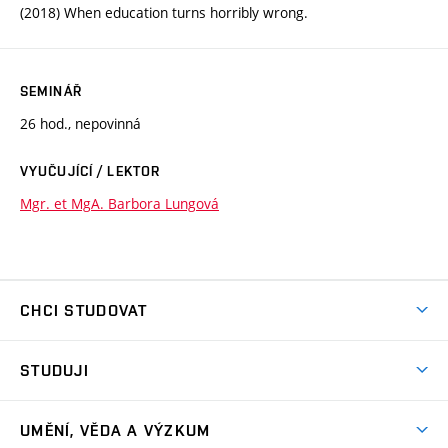
(2018) When education turns horribly wrong.
SEMINÁŘ
26 hod., nepovinná
VYUČUJÍCÍ / LEKTOR
Mgr. et MgA. Barbora Lungová
CHCI STUDOVAT
Pojďte na FaVU
STUDUJI
Nabídka ateliérů
Aktuality a výzvy
Přijímačky
UMĚNÍ, VĚDA A VÝZKUM
Studijní oddělení