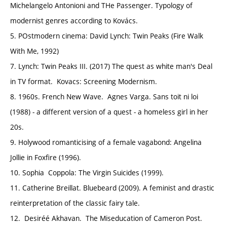
Michelangelo Antonioni and THe Passenger. Typology of
modernist genres according to Kovács.
5. POstmodern cinema: David Lynch: Twin Peaks (Fire Walk
With Me, 1992)
7. Lynch: Twin Peaks III. (2017) The quest as white man's Deal
in TV format. Kovacs: Screening Modernism.
8. 1960s. French New Wave. Agnes Varga. Sans toit ni loi
(1988) - a different version of a quest - a homeless girl in her
20s.
9. Holywood romanticising of a female vagabond: Angelina
Jollie in Foxfire (1996).
10. Sophia Coppola: The Virgin Suicides (1999).
11. Catherine Breillat. Bluebeard (2009). A feminist and drastic
reinterpretation of the classic fairy tale.
12. Desiréé Akhavan. The Miseducation of Cameron Post.