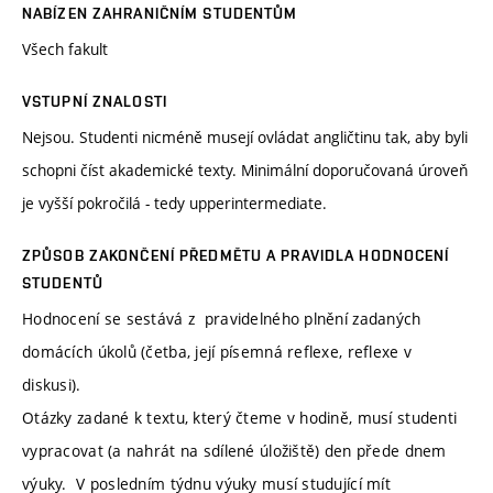
NABÍZEN ZAHRANIČNÍM STUDENTŮM
Všech fakult
VSTUPNÍ ZNALOSTI
Nejsou. Studenti nicméně musejí ovládat angličtinu tak, aby byli
schopni číst akademické texty. Minimální doporučovaná úroveň
je vyšší pokročilá - tedy upperintermediate.
ZPŮSOB ZAKONČENÍ PŘEDMĚTU A PRAVIDLA HODNOCENÍ
STUDENTŮ
Hodnocení se sestává z pravidelného plnění zadaných
domácích úkolů (četba, její písemná reflexe, reflexe v
diskusi).
Otázky zadané k textu, který čteme v hodině, musí studenti
vypracovat (a nahrát na sdílené úložiště) den přede dnem
výuky. V posledním týdnu výuky musí studující mít