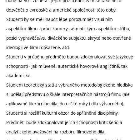
bude na 50 - 70. léta - jejich prostřednictvím se také něco
dozvědět o evropské a americké společnosti této doby.
Studenti by se měli naučit lépe porozumnět vizuálním
aspektům filmu - práci kamery, sémiotickým aspektům střihu,
pozici vypravěče/vs. diváckého subjektu, skryté nebo otevřené
ideologii ve filmu obsažené, atd.
Studenti v průběhu předmětu budou zdokonalovat své jazykové
schopnosti - jak mluvené, autentické hovorové angličtině, tak
akademické.
Studiem teoretický statí z vybraného metodologického hlediska
si udělají představu o škále interpretačních nástrojů filmu (ale
aplikovaně literárního díla, do určité míry i díla výtvarného).
Studenti si rozšíří kulturní obzor do spřízněné disciplníny.
Předmět bude zdokonalovat jejich schopnosti kritického a
analytického uvažování na rozboru filmového díla.