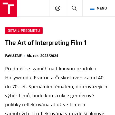
PŘIHLÁSIT
HLEDAT
MENU
SE
DETAIL PŘEDMĚTU
The Art of Interpreting Film 1
FaVU-TAIF
Ak. rok: 2023/2024
Předmět se zaměří na filmovou produkci
Hollywoodu, Francie a Československa od 40.
do 70. let. Speciálním tématem, doprovázejícím
výběr filmů, bude konstrukce genderové
politiky reflektována ať už ve filmech
samotných, či reflektována v pozdější filmové