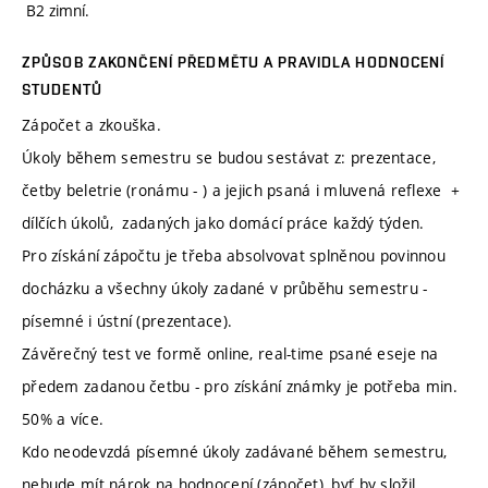
B2 zimní.
ZPŮSOB ZAKONČENÍ PŘEDMĚTU A PRAVIDLA HODNOCENÍ
STUDENTŮ
Zápočet a zkouška.
Úkoly během semestru se budou sestávat z: prezentace,
četby beletrie (ronámu - ) a jejich psaná i mluvená reflexe +
dílčích úkolů, zadaných jako domácí práce každý týden.
Pro získání zápočtu je třeba absolvovat splněnou povinnou
docházku a všechny úkoly zadané v průběhu semestru -
písemné i ústní (prezentace).
Závěrečný test ve formě online, real-time psané eseje na
předem zadanou četbu - pro získání známky je potřeba min.
50% a více.
Kdo neodevzdá písemné úkoly zadávané během semestru,
nebude mít nárok na hodnocení (zápočet), byť by složil