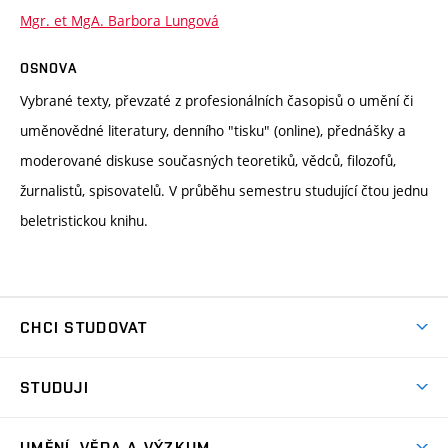
Mgr. et MgA. Barbora Lungová
OSNOVA
Vybrané texty, převzaté z profesionálních časopisů o umění či
uměnovědné literatury, denního "tisku" (online), přednášky a
moderované diskuse současných teoretiků, vědců, filozofů,
žurnalistů, spisovatelů. V průběhu semestru studující čtou jednu
beletristickou knihu.
CHCI STUDOVAT
Pojďte na FaVU
STUDUJI
Nabídka ateliérů
Aktuality a výzvy
Přijímačky
UMĚNÍ, VĚDA A VÝZKUM