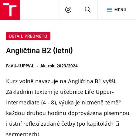
PŘIHLÁSIT
HLEDAT
MENU
SE
DETAIL PŘEDMĚTU
Angličtina B2 (letní)
FaVU-1UPPV-L
Ak. rok: 2023/2024
Kurz volně navazuje na Angličtina B1 vyšší.
Základním textem je učebnice Life Upper-
Intermediate (4 - 8), výuka je nicméně téměř
každou druhou hodinu doprovázena písemnou
i ústní reflexí zadané četby (po kapitolách či
segmentech).