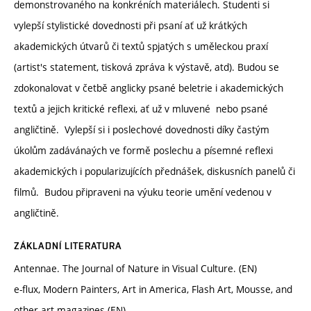
demonstrovaného na konkréních materiálech. Studenti si
vylepší stylistické dovednosti při psaní ať už krátkých
akademických útvarů či textů spjatých s uměleckou praxí
(artist's statement, tisková zpráva k výstavě, atd). Budou se
zdokonalovat v četbě anglicky psané beletrie i akademických
textů a jejich kritické reflexi, ať už v mluvené nebo psané
angličtině. Vylepší si i poslechové dovednosti díky častým
úkolům zadávánaých ve formě poslechu a písemné reflexi
akademických i popularizujících přednášek, diskusních panelů či
filmů. Budou připraveni na výuku teorie umění vedenou v
angličtině.
ZÁKLADNÍ LITERATURA
Antennae. The Journal of Nature in Visual Culture. (EN)
e-flux, Modern Painters, Art in America, Flash Art, Mousse, and
other art magazines (EN)