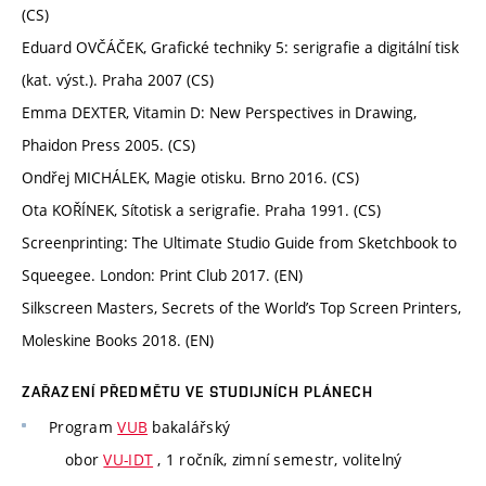
(CS)
Eduard OVČÁČEK, Grafické techniky 5: serigrafie a digitální tisk
(kat. výst.). Praha 2007 (CS)
Emma DEXTER, Vitamin D: New Perspectives in Drawing,
Phaidon Press 2005. (CS)
Ondřej MICHÁLEK, Magie otisku. Brno 2016. (CS)
Ota KOŘÍNEK, Sítotisk a serigrafie. Praha 1991. (CS)
Screenprinting: The Ultimate Studio Guide from Sketchbook to
Squeegee. London: Print Club 2017. (EN)
Silkscreen Masters, Secrets of the World’s Top Screen Printers,
Moleskine Books 2018. (EN)
ZAŘAZENÍ PŘEDMĚTU VE STUDIJNÍCH PLÁNECH
Program
VUB
bakalářský
obor
VU-IDT
, 1 ročník, zimní semestr, volitelný