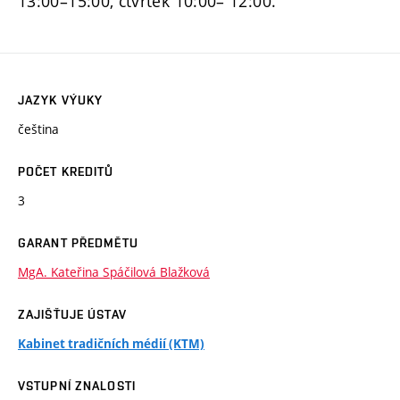
13:00–15:00, čtvrtek 10:00– 12:00.
JAZYK VÝUKY
čeština
POČET KREDITŮ
3
GARANT PŘEDMĚTU
MgA. Kateřina Spáčilová Blažková
ZAJIŠŤUJE ÚSTAV
Kabinet tradičních médií (KTM)
VSTUPNÍ ZNALOSTI