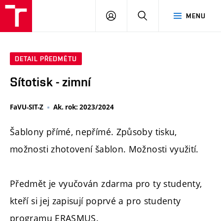
PŘIHLÁSIT
HLEDAT
MENU
SE
DETAIL PŘEDMĚTU
Sítotisk - zimní
FaVU-SIT-Z
Ak. rok: 2023/2024
Šablony přímé, nepřímé. Způsoby tisku,
možnosti zhotovení šablon. Možnosti využití.
Předmět je vyučován zdarma pro ty studenty,
kteří si jej zapisují poprvé a pro studenty
programu ERASMUS.