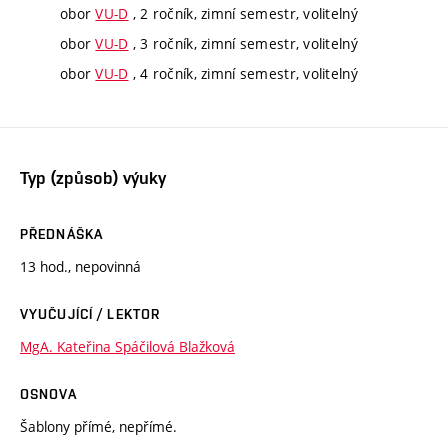
obor
VU-D
, 2 ročník, zimní semestr, volitelný
obor
VU-D
, 3 ročník, zimní semestr, volitelný
obor
VU-D
, 4 ročník, zimní semestr, volitelný
Typ (způsob) výuky
PŘEDNÁŠKA
13 hod., nepovinná
VYUČUJÍCÍ / LEKTOR
MgA. Kateřina Spáčilová Blažková
OSNOVA
Šablony přímé, nepřímé.