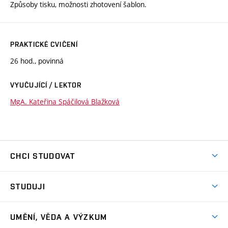
Způsoby tisku, možnosti zhotovení šablon.
PRAKTICKÉ CVIČENÍ
26 hod., povinná
VYUČUJÍCÍ / LEKTOR
MgA. Kateřina Spáčilová Blažková
CHCI STUDOVAT
Pojďte na FaVU
STUDUJI
Nabídka ateliérů
Aktuality a výzvy
Přijímačky
UMĚNÍ, VĚDA A VÝZKUM
Studijní oddělení