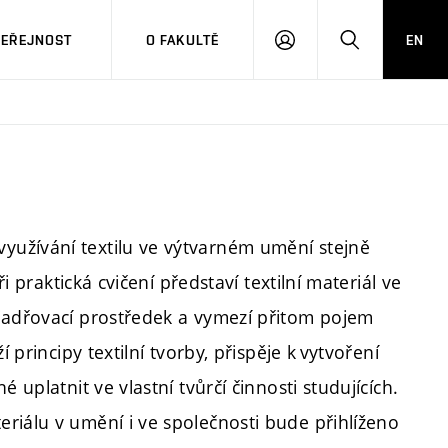
VEŘEJNOST
O FAKULTĚ
EN
PŘIHLÁSIT
HLEDAT
SE
užívání textilu ve výtvarném umění stejně
ři praktická cvičení představí textilní materiál ve
yjadřovací prostředek a vymezí přitom pojem
 principy textilní tvorby, přispěje k vytvoření
 uplatnit ve vlastní tvůrčí činnosti studujících.
riálu v umění i ve společnosti bude přihlíženo