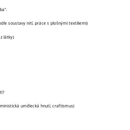
rba“.
dle soustavy nití, práce s plošnými textiliemi)
ez látky)
tí?
feministická umělecká hnutí, craftismus)