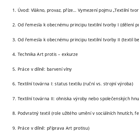
1. Úvod: Vlákno, provaz, příze… Vymezení pojmu „Textilní tvo
2. Od řemesla k obecnému principu textilní tvorby I (dělení po
3. Od řemesla k obecnému principu textilní tvorby II (textil b
4. Technika Art protis – exkurze
5. Práce v dílně: barvení vlny
6. Textilní továrna I: status textilu (ruční vs. strojní výroba)
7. Textilní továrna II: ohniska výroby nebo společenských hnu
8. Podvratný textil (role užitého umění v sociálních hnutích, 
9. Práce v dílně: příprava Art protisu)