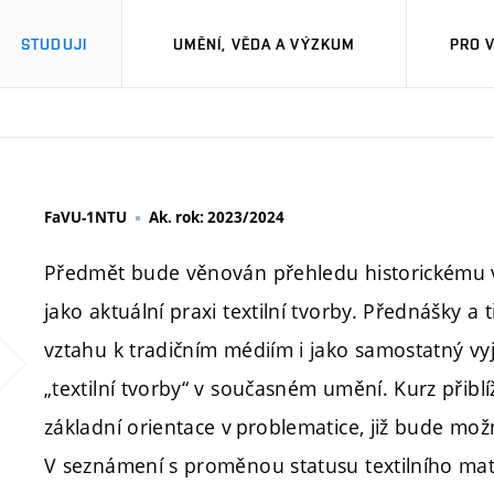
STUDUJI
UMĚNÍ, VĚDA A VÝZKUM
PRO 
FaVU-1NTU
Ak. rok: 2023/2024
Předmět bude věnován přehledu historickému vy
jako aktuální praxi textilní tvorby. Přednášky a t
vztahu k tradičním médiím i jako samostatný v
„textilní tvorby“ v současném umění. Kurz přiblíží
základní orientace v problematice, již bude možné
V seznámení s proměnou statusu textilního mate