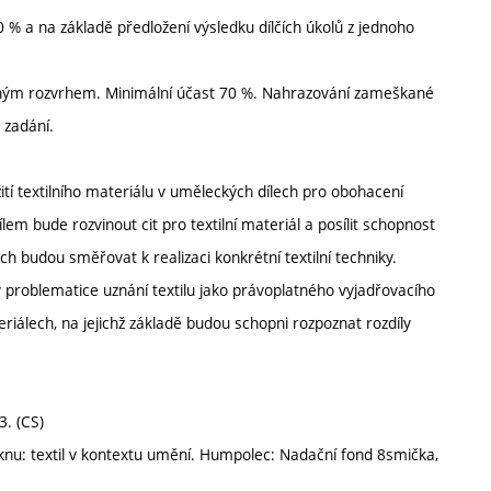
 % a na základě předložení výsledku dílčích úkolů z jednoho
eným rozvrhem. Minimální účast 70 %. Nahrazování zameškané
o zadání.
í textilního materiálu v uměleckých dílech pro obohacení
lem bude rozvinout cit pro textilní materiál a posílit schopnost
ch budou směřovat k realizaci konkrétní textilní techniky.
 v problematice uznání textilu jako právoplatného vyjadřovacího
riálech, na jejichž základě budou schopni rozpoznat rozdíly
3. (CS)
: textil v kontextu umění. Humpolec: Nadační fond 8smička,