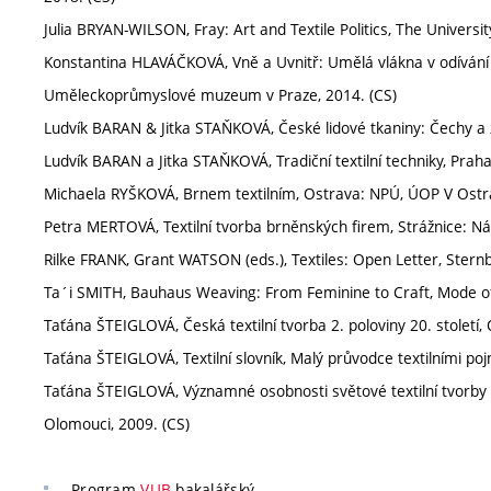
Julia BRYAN-WILSON, Fray: Art and Textile Politics, The Universi
Konstantina HLAVÁČKOVÁ, Vně a Uvnitř: Umělá vlákna v odívání o
Uměleckoprůmyslové muzeum v Praze, 2014. (CS)
Ludvík BARAN & Jitka STAŇKOVÁ, České lidové tkaniny: Čechy a 
Ludvík BARAN a Jitka STAŇKOVÁ, Tradiční textilní techniky, Praha
Michaela RYŠKOVÁ, Brnem textilním, Ostrava: NPÚ, ÚOP V Ostra
Petra MERTOVÁ, Textilní tvorba brněnských firem, Strážnice: Nár
Rilke FRANK, Grant WATSON (eds.), Textiles: Open Letter, Sternb
Ta´i SMITH, Bauhaus Weaving: From Feminine to Craft, Mode of 
Taťána ŠTEIGLOVÁ, Česká textilní tvorba 2. poloviny 20. století
Taťána ŠTEIGLOVÁ, Textilní slovník, Malý průvodce textilními po
Taťána ŠTEIGLOVÁ, Významné osobnosti světové textilní tvorby 
Olomouci, 2009. (CS)
Program
VUB
bakalářský