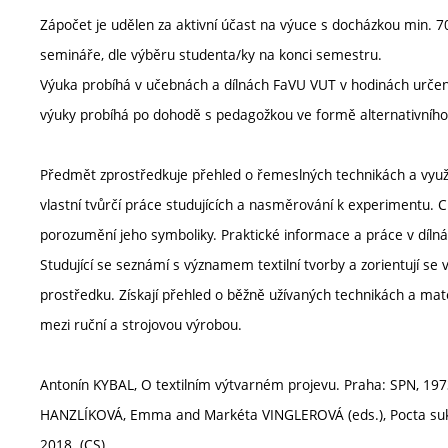
Zápočet je udělen za aktivní účast na výuce s docházkou min. 70
semináře, dle výběru studenta/ky na konci semestru.
Výuka probíhá v učebnách a dílnách FaVU VUT v hodinách urč
výuky probíhá po dohodě s pedagožkou ve formě alternativníh
Předmět zprostředkuje přehled o řemeslných technikách a využit
vlastní tvůrčí práce studujících a nasměrování k experimentu. Cí
porozumění jeho symboliky. Praktické informace a práce v dílná
Studující se seznámí s významem textilní tvorby a zorientují se
prostředku. Získají přehled o běžně užívaných technikách a mate
mezi ruční a strojovou výrobou.
Antonín KYBAL, O textilním výtvarném projevu. Praha: SPN, 197
HANZLÍKOVÁ, Emma and Markéta VINGLEROVÁ (eds.), Pocta suknu
2018. (CS)