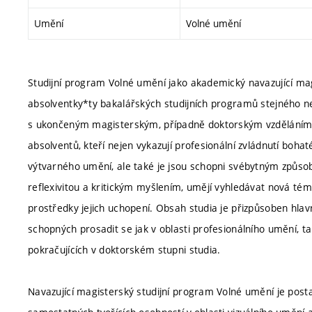
Umění
Volné umění
Studijní program Volné umění jako akademický navazující mag
absolventky*ty bakalářských studijních programů stejného n
s ukončeným magisterským, případně doktorským vzděláním. 
absolventů, kteří nejen vykazují profesionální zvládnutí boh
výtvarného umění, ale také je jsou schopni svébytným způsobe
reflexivitou a kritickým myšlením, umějí vyhledávat nová tém
prostředky jejich uchopení. Obsah studia je přizpůsoben hlavn
schopných prosadit se jak v oblasti profesionálního umění, t
pokračujících v doktorském stupni studia.
Navazující magisterský studijní program Volné umění je post