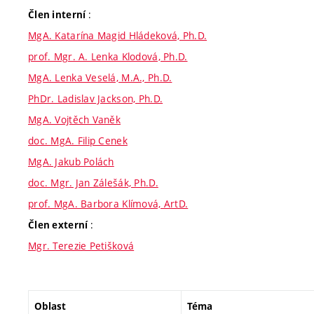
:
Člen interní
MgA. Katarína Magid Hládeková, Ph.D.
prof. Mgr. A. Lenka Klodová, Ph.D.
MgA. Lenka Veselá, M.A., Ph.D.
PhDr. Ladislav Jackson, Ph.D.
MgA. Vojtěch Vaněk
doc. MgA. Filip Cenek
MgA. Jakub Polách
doc. Mgr. Jan Zálešák, Ph.D.
prof. MgA. Barbora Klímová, ArtD.
:
Člen externí
Mgr. Terezie Petišková
Oblast
Téma