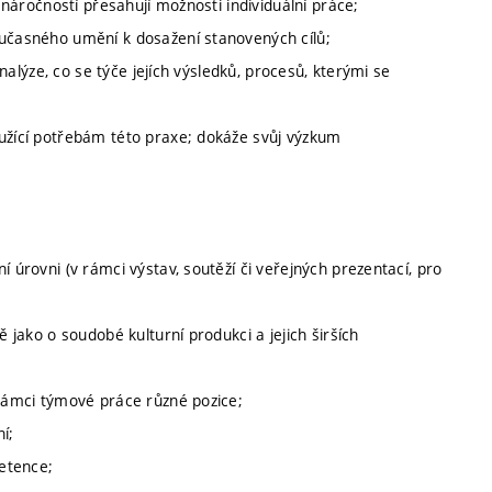
u náročností přesahují možnosti individuální práce;
oučasného umění k dosažení stanovených cílů;
analýze, co se týče jejích výsledků, procesů, kterými se
oužící potřebám této praxe; dokáže svůj výzkum
í úrovni (v rámci výstav, soutěží či veřejných prezentací, pro
ě jako o soudobé kulturní produkci a jejich širších
 rámci týmové práce různé pozice;
í;
petence;