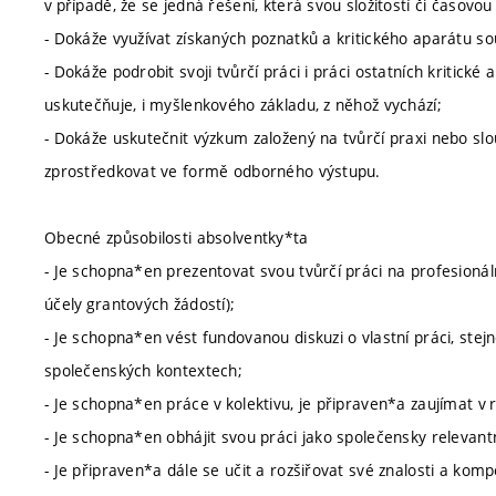
v případě, že se jedná řešení, která svou složitostí či časovo
- Dokáže využívat získaných poznatků a kritického aparátu s
- Dokáže podrobit svoji tvůrčí práci i práci ostatních kritické 
uskutečňuje, i myšlenkového základu, z něhož vychází;
- Dokáže uskutečnit výzkum založený na tvůrčí praxi nebo sl
zprostředkovat ve formě odborného výstupu.
Obecné způsobilosti absolventky*ta
- Je schopna*en prezentovat svou tvůrčí práci na profesionáln
účely grantových žádostí);
- Je schopna*en vést fundovanou diskuzi o vlastní práci, stejn
společenských kontextech;
- Je schopna*en práce v kolektivu, je připraven*a zaujímat v
- Je schopna*en obhájit svou práci jako společensky relevantn
- Je připraven*a dále se učit a rozšiřovat své znalosti a kom