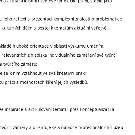
o aktuální lokální i světové umělecké praxi, stejně jako
, jeho reflexi a prezentaci komplexní znalosti o problematice
 kulturních dějin a postoj k tématům aktuální veřejné
základě hluboké orientace v oblasti výzkumu uměním;
relevantních z hlediska individuálního zaměření své tvůrčí
ní tvůrčího záměru;
e se k nim vztáhnout ve své kreativní praxi;
u práci a možnostech šíření jejich výsledků.
e inspirace a artikulování tématu, přes konceptualizaci a
tvůrčí záměry a orientuje se v nabídce profesionálních služeb