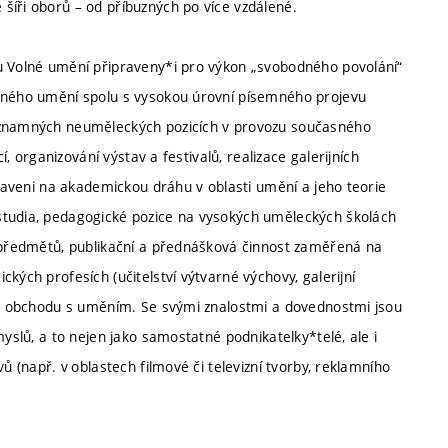
šíři oborů – od příbuzných po více vzdálené.
mu Volné umění připraveny*i pro výkon „svobodného povolání“
asného umění spolu s vysokou úrovní písemného projevu
významných neuměleckých pozicích v provozu současného
í, organizování výstav a festivalů, realizace galerijních
praveni na akademickou dráhu v oblasti umění a jeho teorie
studia, pedagogické pozice na vysokých uměleckých školách
h předmětů, publikační a přednášková činnost zaměřená na
kých profesích (učitelství výtvarné výchovy, galerijní
i a obchodu s uměním. Se svými znalostmi a dovednostmi jsou
myslů, a to nejen jako samostatné podnikatelky*telé, ale i
ů (např. v oblastech filmové či televizní tvorby, reklamního