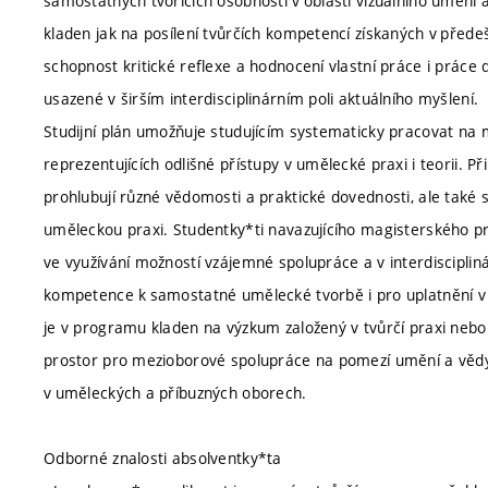
samostatných tvořících osobností v oblasti vizuálního umění a
kladen jak na posílení tvůrčích kompetencí získaných v přede
schopnost kritické reflexe a hodnocení vlastní práce i prác
usazené v širším interdisciplinárním poli aktuálního myšlení.
Studijní plán umožňuje studujícím systematicky pracovat na 
reprezentujících odlišné přístupy v umělecké praxi i teorii. Př
prohlubují různé vědomosti a praktické dovednosti, ale také si 
uměleckou praxi. Studentky*ti navazujícího magisterského 
ve využívání možností vzájemné spolupráce a v interdiscipli
kompetence k samostatné umělecké tvorbě i pro uplatnění v 
je v programu kladen na výzkum založený v tvůrčí praxi nebo
prostor pro mezioborové spolupráce na pomezí umění a vědy 
v uměleckých a příbuzných oborech.
Odborné znalosti absolventky*ta