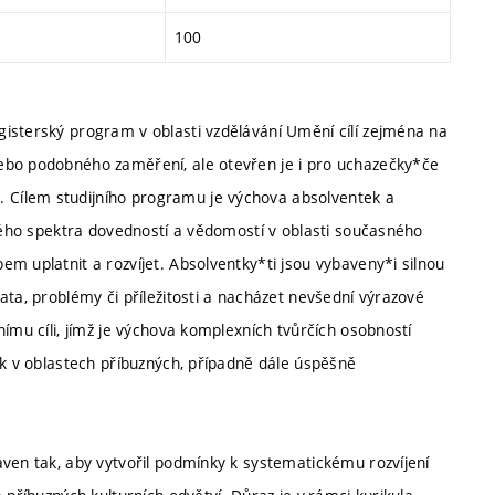
100
isterský program v oblasti vzdělávání Umění cílí zejména na
ebo podobného zaměření, ale otevřen je i pro uchazečky*če
Cílem studijního programu je výchova absolventek a
atého spektra dovedností a vědomostí v oblasti současného
m uplatnit a rozvíjet. Absolventky*ti jsou vybaveny*i silnou
ata, problémy či příležitosti a nacházet nevšední výrazové
ímu cíli, jímž je výchova komplexních tvůrčích osobností
ak v oblastech příbuzných, případně dále úspěšně
aven tak, aby vytvořil podmínky k systematickému rozvíjení