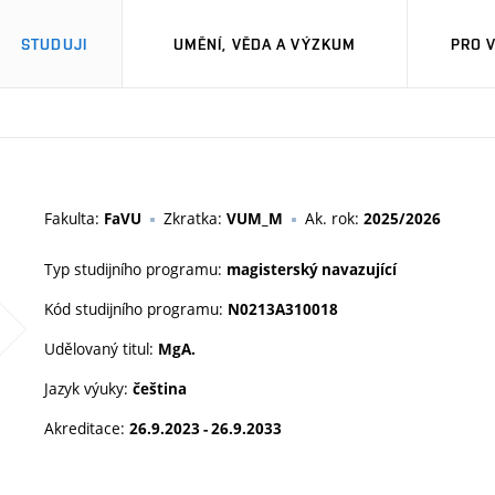
STUDUJI
UMĚNÍ, VĚDA A VÝZKUM
PRO 
M
Fakulta:
Zkratka:
Ak. rok:
FaVU
VUM_M
2025/2026
Typ studijního programu:
magisterský navazující
Kód studijního programu:
N0213A310018
Udělovaný titul:
MgA.
Jazyk výuky:
čeština
Akreditace:
26.9.2023 - 26.9.2033