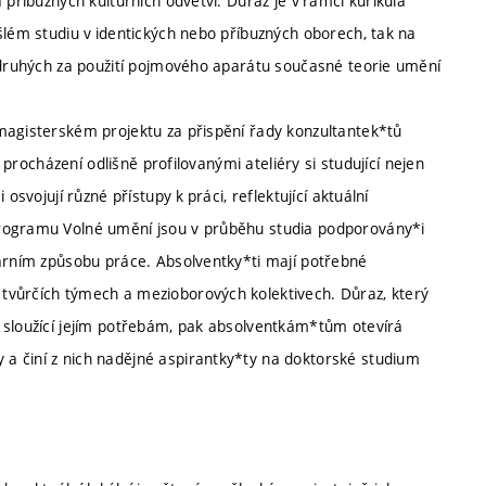
 příbuzných kulturních odvětví. Důraz je v rámci kurikula
šlém studiu v identických nebo příbuzných oborech, tak na
e druhých za použití pojmového aparátu současné teorie umění
magisterském projektu za přispění řady konzultantek*tů
i procházení odlišně profilovanými ateliéry si studující nejen
osvojují různé přístupy k práci, reflektující aktuální
programu Volné umění jsou v průběhu studia podporovány*i
nárním způsobu práce. Absolventky*ti mají potřebné
tvůrčích týmech a mezioborových kolektivech. Důraz, který
 sloužící jejím potřebám, pak absolventkám*tům otevírá
a činí z nich nadějné aspirantky*ty na doktorské studium