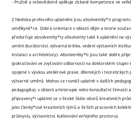
- Pružně a sebevědomě aplikuje získané kompetence ve velké 
Z hlediska profesního uplatnění jsou absolventky*ti progra
umělkyně*ce. Dobrá orientace v oblasti dějin a teorie souč
předurčuje absolventky*ty absolventy také k uplatnění na 
umění (kurátorství, výtvarná kritika, vedení výstavních instituc
instalací a architektury). Absolventky*ti jsou také dobře při
(pokračování ve zvyšování odbornosti na doktorském stupni 
spojené s výukou ateliérové praxe, dílenských i teoretickýc
výtvarné umění). Mohou se rovněž uplatnit v dalších pedagogic
pedagogika), v oblasti arteterapie nebo konzultační činnost
připraveny*i uplatnit se v široké škále oborů kreativních prů
jako členky*ové kreativních týmů a širších pracovních kolektiv
průmyslu, výstavnictví, kultivování veřejného prostoru).