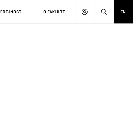
VEŘEJNOST
O FAKULTĚ
EN
PŘIHLÁSIT
HLEDAT
SE