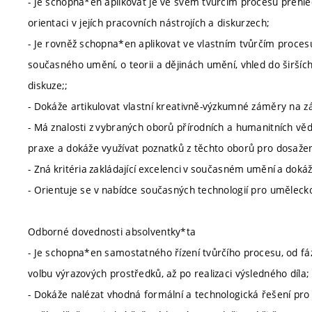
- Je schopna*en aplikovat je ve svém tvůrčím procesu přehled 
orientaci v jejích pracovních nástrojích a diskurzech;
- Je rovněž schopna*en aplikovat ve vlastním tvůrčím procesu
současného umění, o teorii a dějinách umění, vhled do širších
diskuze;;
- Dokáže artikulovat vlastní kreativně-výzkumné záměry na 
- Má znalosti z vybraných oborů přírodních a humanitních věd 
praxe a dokáže využívat poznatků z těchto oborů pro dosaže
- Zná kritéria zakládající excelenci v současném umění a dokáž
- Orientuje se v nabídce současných technologií pro umělecko
Odborné dovednosti absolventky*ta
- Je schopna*en samostatného řízení tvůrčího procesu, od fáz
volbu výrazových prostředků, až po realizaci výsledného díla;
- Dokáže nalézat vhodná formální a technologická řešení pro 