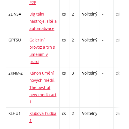
P2P
S
2DNSA
Digitální
cs
2
Volitelný
-
zá
P
nástroje, sítě a
automatizace
GPTSU
Galerijní
cs
2
Volitelný
-
zá
P
provoz a trh s
S
uměním v
praxi
2KNM-Z
Kánon umění
cs
3
Volitelný
-
zk
S
nových médií.
The best of
new media art
1
KLHU1
Klubová hudba
cs
2
Volitelný
-
zá
P
1