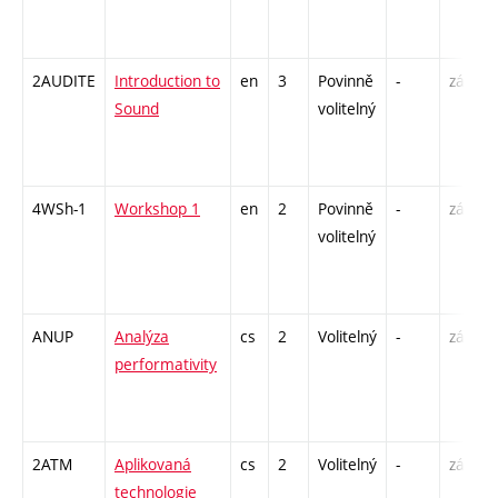
2AUDITE
Introduction to
en
3
Povinně
-
zá
Sound
volitelný
4WSh-1
Workshop 1
en
2
Povinně
-
zá
volitelný
ANUP
Analýza
cs
2
Volitelný
-
zá
performativity
2ATM
Aplikovaná
cs
2
Volitelný
-
zá
technologie