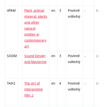
4PAM
Plant, animal,
en
3
Povinně
-
kol
P
mineral: plants
volitelný
S
and other
E
natural
entities in
contemporary
art
SODM
Sound Design
en
3
Povinně
-
zá
K
and Mastering
volitelný
C
TAIF2
The Art of
en
4
Povinně
-
zk
P
Interpreting
volitelný
S
Film 2