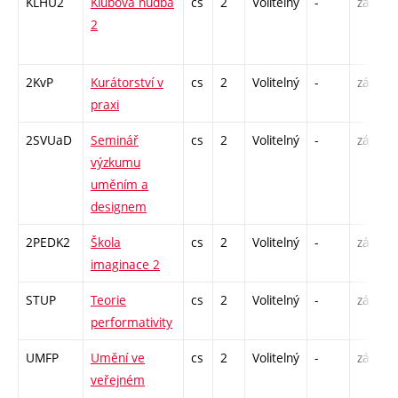
KLHU2
Klubová hudba
cs
2
Volitelný
-
zá
P
2
C
2KvP
Kurátorství v
cs
2
Volitelný
-
zá
S
praxi
2SVUaD
Seminář
cs
2
Volitelný
-
zá
S
výzkumu
uměním a
designem
2PEDK2
Škola
cs
2
Volitelný
-
zá
S
imaginace 2
STUP
Teorie
cs
2
Volitelný
-
zá
P
performativity
UMFP
Umění ve
cs
2
Volitelný
-
zá
P
veřejném