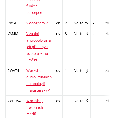
funkce,
percepce
PR1-L
Videogram 2
en
2
Volitelný
-
zá
S
VAMM
Vizuální
cs
3
Volitelný
-
zk
P
antropologie a
S
její přesahy k
současnému
umění
2WAT4
Workshop
cs
1
Volitelný
-
zá
S
audiovizuálních
technologií
magisterský 4
2WTM4
Workshop
cs
1
Volitelný
-
zá
S
tradičních
médií