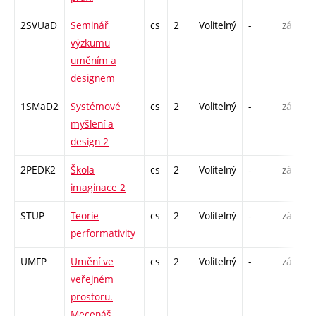
2SVUaD
Seminář
cs
2
Volitelný
-
zá
S
výzkumu
uměním a
designem
1SMaD2
Systémové
cs
2
Volitelný
-
zá
P
myšlení a
S
design 2
E
2PEDK2
Škola
cs
2
Volitelný
-
zá
S
imaginace 2
STUP
Teorie
cs
2
Volitelný
-
zá
P
performativity
UMFP
Umění ve
cs
2
Volitelný
-
zá
P
veřejném
prostoru.
Mecenáš,