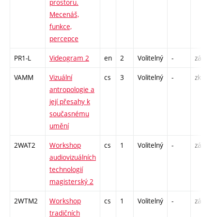
prostoru.
Mecenáš,
funkce,
percepce
PR1-L
Videogram 2
en
2
Volitelný
-
zá
S
VAMM
Vizuální
cs
3
Volitelný
-
zk
P
antropologie a
S
její přesahy k
současnému
umění
2WAT2
Workshop
cs
1
Volitelný
-
zá
S
audiovizuálních
technologií
magisterský 2
2WTM2
Workshop
cs
1
Volitelný
-
zá
S
tradičních