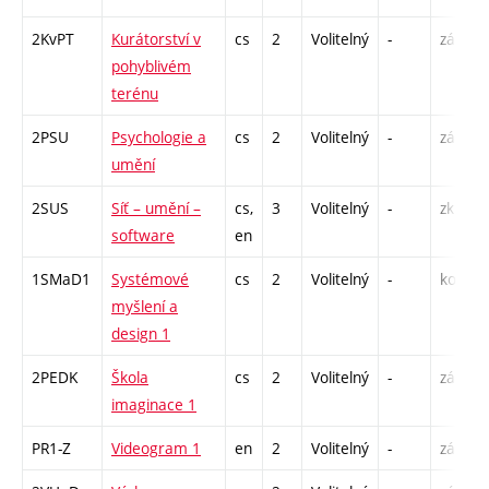
2KvPT
Kurátorství v
cs
2
Volitelný
-
zá
P
pohyblivém
terénu
2PSU
Psychologie a
cs
2
Volitelný
-
zá
P
umění
2SUS
Síť – umění –
cs,
3
Volitelný
-
zk
P
software
en
1SMaD1
Systémové
cs
2
Volitelný
-
kol
P
myšlení a
S
design 1
2PEDK
Škola
cs
2
Volitelný
-
zá
S
imaginace 1
PR1-Z
Videogram 1
en
2
Volitelný
-
zá
S