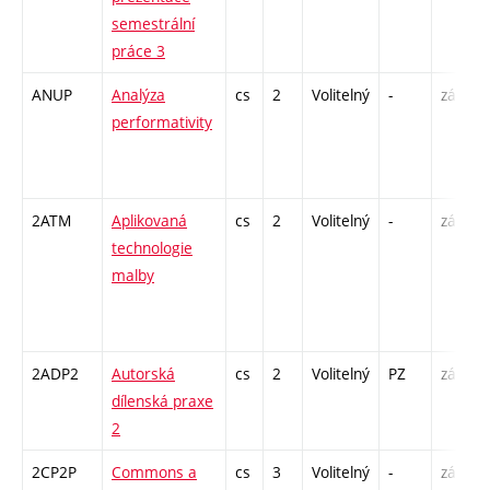
semestrální
práce 3
ANUP
Analýza
cs
2
Volitelný
-
zá
P
performativity
/
2ATM
Aplikovaná
cs
2
Volitelný
-
zá
technologie
malby
-
2ADP2
Autorská
cs
2
Volitelný
PZ
zá
K
dílenská praxe
2
2CP2P
Commons a
cs
3
Volitelný
-
zá
P