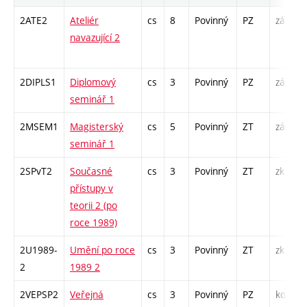
2ATE2
Ateliér
cs
8
Povinný
PZ
zá
A
navazující 2
/
2DIPLS1
Diplomový
cs
3
Povinný
PZ
zá
S
seminář 1
2MSEM1
Magisterský
cs
5
Povinný
ZT
zá
K
seminář 1
S
2SPvT2
Současné
cs
3
Povinný
ZT
zk
P
přístupy v
S
teorii 2 (po
roce 1989)
2U1989-
Umění po roce
cs
3
Povinný
ZT
zk
P
2
1989 2
S
2VEPSP2
Veřejná
cs
3
Povinný
PZ
kol
P