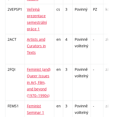
2VEPSP1
Veřejná
cs
3
Povinný
PZ
kol
prezentace
semestrální
práce 1
2ACT
Artists and
en
4
Povinně
-
zk
Curators in
volitelný
Texts
2FQI
Feminist (and)
en
3
Povinně
-
zá
Queer Issues
volitelný
in Art, Film,
and beyond
(1970–1990s)
FEMS1
Feminist
en
3
Povinně
-
zá
Seminar 1
volitelný