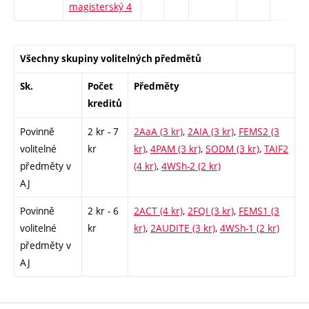
magisterský 4
Všechny skupiny volitelných předmětů
Sk.
Počet
Předměty
kreditů
Povinně
2 kr - 7
2AaA (3 kr)
,
2AIA (3 kr)
,
FEMS2 (3
volitelné
kr
kr)
,
4PAM (3 kr)
,
SODM (3 kr)
,
TAIF2
předměty v
(4 kr)
,
4WSh-2 (2 kr)
AJ
Povinně
2 kr - 6
2ACT (4 kr)
,
2FQI (3 kr)
,
FEMS1 (3
volitelné
kr
kr)
,
2AUDITE (3 kr)
,
4WSh-1 (2 kr)
předměty v
AJ