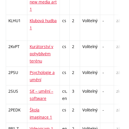
new media art
1
KLHU1
Klubová hudba
cs
2
Volitelný
-
zá
1
2KvPT
Kurátorství v
cs
2
Volitelný
-
zá
pohyblivém
terénu
2PSU
Psychologie a
cs
2
Volitelný
-
zá
umění
2SUS
Síť – umění –
cs,
3
Volitelný
-
zk
software
en
2PEDK
Škola
cs
2
Volitelný
-
zá
imaginace 1
PR1-Z
Videogram 1
en
2
Volitelný
-
zá