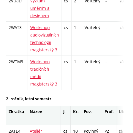
2VUaD
Výzkum
cs
2
Volitelný
-
zá
P
uměním a
S
designem
2WAT3
Workshop
cs
1
Volitelný
-
zá
audiovizuálních
technologií
magisterský 3
2WTM3
Workshop
cs
1
Volitelný
-
zá
tradičních
médií
magisterský 3
2. ročník, letní semestr
Zkratka
Název
J.
Kr.
Pov.
Prof.
Uk.
H
r
2ATE4
Ateliér
cs
10
Povinný
PZ
zá
A