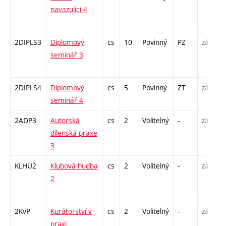
navazující 4
/
1
2DIPLS3
Diplomový
cs
10
Povinný
PZ
zá
S
seminář 3
2
-
2DIPLS4
Diplomový
cs
5
Povinný
ZT
zá
S
seminář 4
2
2ADP3
Autorská
cs
2
Volitelný
-
zá
K
dílenská praxe
P
3
KLHU2
Klubová hudba
cs
2
Volitelný
-
zá
P
2
C
1
2KvP
Kurátorství v
cs
2
Volitelný
-
zá
S
praxi