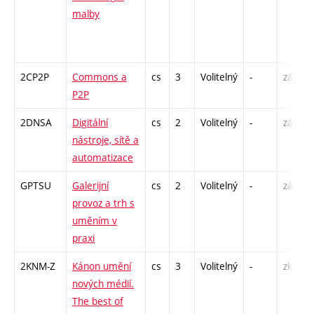
malby
2CP2P
Commons a
cs
3
Volitelný
-
zá
P2P
2DNSA
Digitální
cs
2
Volitelný
-
zá
nástroje, sítě a
automatizace
GPTSU
Galerijní
cs
2
Volitelný
-
zá
provoz a trh s
uměním v
praxi
2KNM-Z
Kánon umění
cs
3
Volitelný
-
zk
nových médií.
The best of