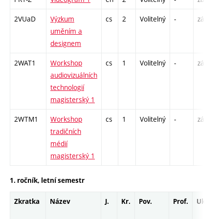
2VUaD
Výzkum
cs
2
Volitelný
-
zá
uměním a
designem
2WAT1
Workshop
cs
1
Volitelný
-
zá
audiovizuálních
technologií
magisterský 1
2WTM1
Workshop
cs
1
Volitelný
-
zá
tradičních
médií
magisterský 1
1. ročník, letní semestr
Zkratka
Název
J.
Kr.
Pov.
Prof.
Uk.