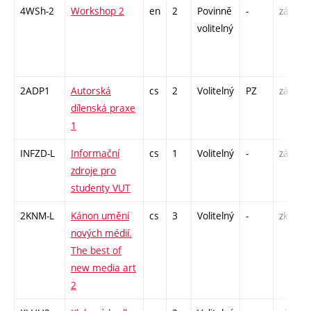
4WSh-2
Workshop 2
en
2
Povinně
-
zá
S
volitelný
2ADP1
Autorská
cs
2
Volitelný
PZ
zá
K
dílenská praxe
P
1
INFZD-L
Informační
cs
1
Volitelný
-
zá
C
zdroje pro
studenty VUT
2KNM-L
Kánon umění
cs
3
Volitelný
-
zk
S
nových médií.
The best of
new media art
2