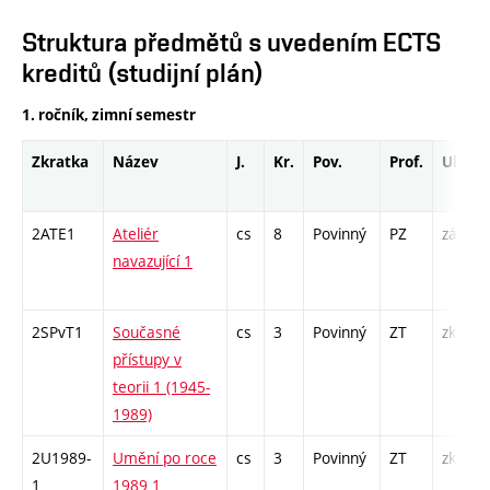
Struktura předmětů s uvedením ECTS
kreditů (studijní plán)
1. ročník, zimní semestr
Zkratka
Název
J.
Kr.
Pov.
Prof.
Uk.
2ATE1
Ateliér
cs
8
Povinný
PZ
zá
navazující 1
2SPvT1
Současné
cs
3
Povinný
ZT
zk
přístupy v
teorii 1 (1945-
1989)
2U1989-
Umění po roce
cs
3
Povinný
ZT
zk
1
1989 1