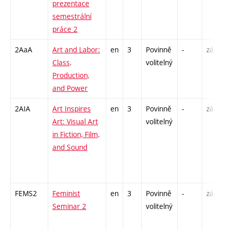
prezentace
semestrální
práce 2
2AaA
Art and Labor:
en
3
Povinně
-
zá
S
Class,
volitelný
U
Production,
/
and Power
2AIA
Art Inspires
en
3
Povinně
-
zá
S
Art: Visual Art
volitelný
U
in Fiction, Film,
/
and Sound
-
I
FEMS2
Feminist
en
3
Povinně
-
zá
P
Seminar 2
volitelný
S