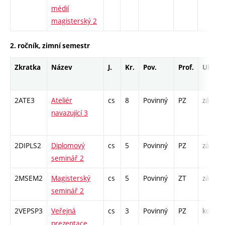
médií
magisterský 2
2. ročník, zimní semestr
Zkratka
Název
J.
Kr.
Pov.
Prof.
Uk.
2ATE3
Ateliér
cs
8
Povinný
PZ
zá
navazující 3
/
2DIPLS2
Diplomový
cs
5
Povinný
PZ
zá
seminář 2
2MSEM2
Magisterský
cs
5
Povinný
ZT
zá
K
seminář 2
S
2VEPSP3
Veřejná
cs
3
Povinný
PZ
kol
prezentace