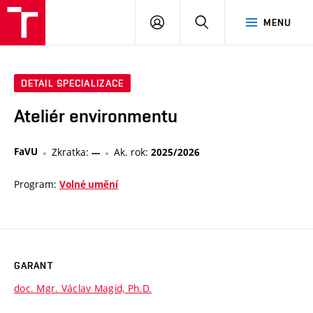
PŘIHLÁSIT
HLEDAT
MENU
SE
DETAIL SPECIALIZACE
Ateliér environmentu
FaVU
Zkratka:
Ak. rok:
---
2025/2026
Program:
Volné umění
GARANT
doc. Mgr. Václav Magid, Ph.D.