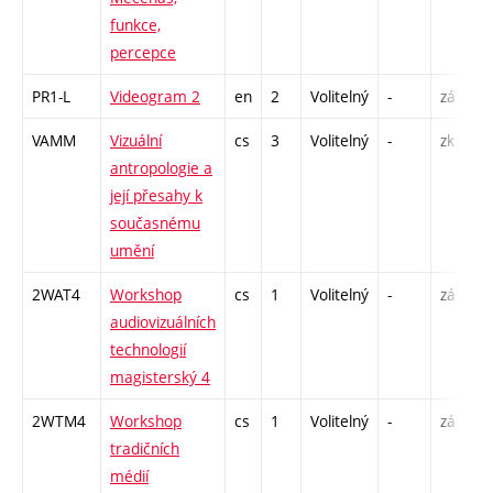
funkce,
percepce
PR1-L
Videogram 2
en
2
Volitelný
-
zá
S
VAMM
Vizuální
cs
3
Volitelný
-
zk
P
antropologie a
S
její přesahy k
současnému
umění
2WAT4
Workshop
cs
1
Volitelný
-
zá
S
audiovizuálních
technologií
magisterský 4
2WTM4
Workshop
cs
1
Volitelný
-
zá
S
tradičních
médií