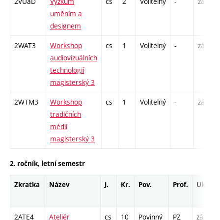
2VUaD
Výzkum
cs
2
Volitelný
-
zá
P
uměním a
S
designem
2WAT3
Workshop
cs
1
Volitelný
-
zá
audiovizuálních
technologií
magisterský 3
2WTM3
Workshop
cs
1
Volitelný
-
zá
tradičních
médií
magisterský 3
2. ročník, letní semestr
Zkratka
Název
J.
Kr.
Pov.
Prof.
Uk.
H
r
2ATE4
Ateliér
cs
10
Povinný
PZ
zá
A