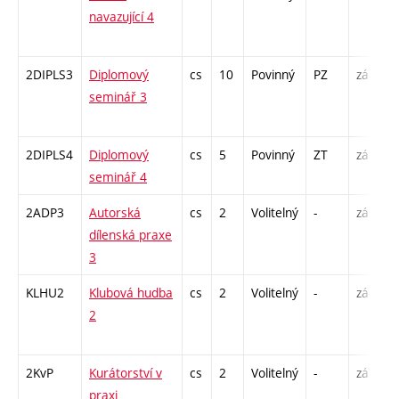
navazující 4
/
1
2DIPLS3
Diplomový
cs
10
Povinný
PZ
zá
S
seminář 3
2
-
2DIPLS4
Diplomový
cs
5
Povinný
ZT
zá
S
seminář 4
2
2ADP3
Autorská
cs
2
Volitelný
-
zá
K
dílenská praxe
P
3
KLHU2
Klubová hudba
cs
2
Volitelný
-
zá
P
2
C
1
2KvP
Kurátorství v
cs
2
Volitelný
-
zá
S
praxi