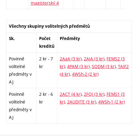
magisterský 4
Všechny skupiny volitelných předmětů
Sk.
Počet
Předměty
kreditů
Povinně
2 kr - 7
2AaA (3 kr)
,
2AIA (3 kr)
,
FEMS2 (3
volitelné
kr
kr)
,
4PAM (3 kr)
,
SODM (3 kr)
,
TAIF2
předměty v
(4 kr)
,
4WSh-2 (2 kr)
AJ
Povinně
2 kr - 6
2ACT (4 kr)
,
2FQI (3 kr)
,
FEMS1 (3
volitelné
kr
kr)
,
2AUDITE (3 kr)
,
4WSh-1 (2 kr)
předměty v
AJ