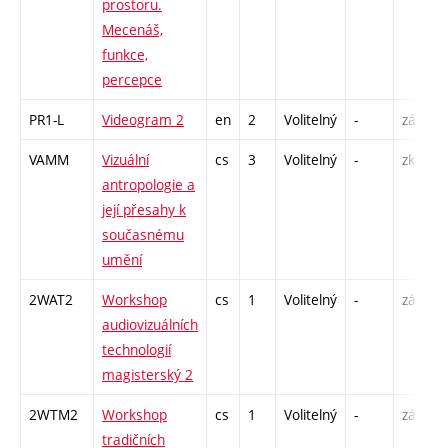
prostoru.
Mecenáš,
funkce,
percepce
PR1-L
Videogram 2
en
2
Volitelný
-
zá
S
VAMM
Vizuální
cs
3
Volitelný
-
zk
P
antropologie a
S
její přesahy k
současnému
umění
2WAT2
Workshop
cs
1
Volitelný
-
zá
S
audiovizuálních
technologií
magisterský 2
2WTM2
Workshop
cs
1
Volitelný
-
zá
S
tradičních