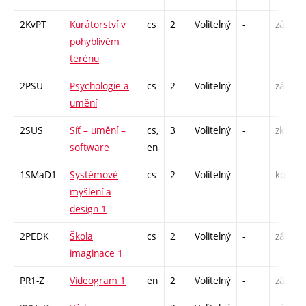
2KvPT
Kurátorství v
cs
2
Volitelný
-
zá
P
pohyblivém
terénu
2PSU
Psychologie a
cs
2
Volitelný
-
zá
P
umění
2SUS
Síť – umění –
cs,
3
Volitelný
-
zk
P
software
en
1SMaD1
Systémové
cs
2
Volitelný
-
kol
P
myšlení a
S
design 1
2PEDK
Škola
cs
2
Volitelný
-
zá
S
imaginace 1
PR1-Z
Videogram 1
en
2
Volitelný
-
zá
S