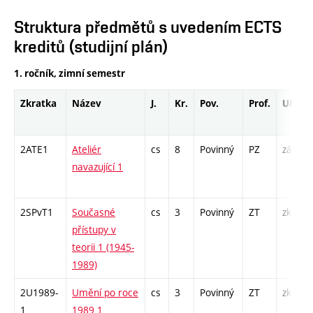
Struktura předmětů s uvedením ECTS
kreditů (studijní plán)
1. ročník, zimní semestr
Zkratka
Název
J.
Kr.
Pov.
Prof.
Uk.
2ATE1
Ateliér
cs
8
Povinný
PZ
zá
navazující 1
2SPvT1
Současné
cs
3
Povinný
ZT
zk
přístupy v
teorii 1 (1945-
1989)
2U1989-
Umění po roce
cs
3
Povinný
ZT
zk
1
1989 1