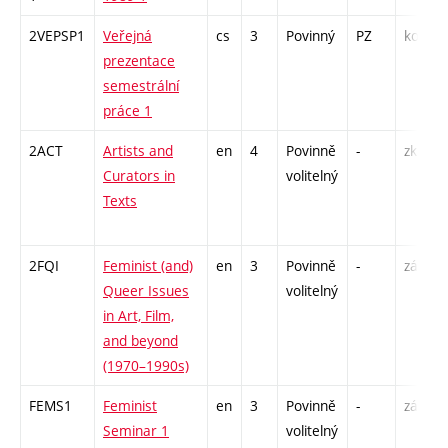
2VEPSP1
Veřejná
cs
3
Povinný
PZ
kol
prezentace
semestrální
práce 1
2ACT
Artists and
en
4
Povinně
-
zk
Curators in
volitelný
Texts
2FQI
Feminist (and)
en
3
Povinně
-
zá
Queer Issues
volitelný
in Art, Film,
and beyond
(1970–1990s)
FEMS1
Feminist
en
3
Povinně
-
zá
Seminar 1
volitelný