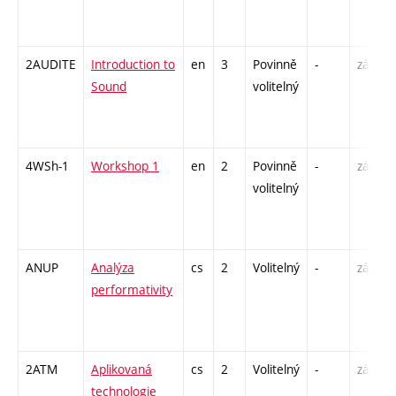
2AUDITE
Introduction to
en
3
Povinně
-
zá
Sound
volitelný
4WSh-1
Workshop 1
en
2
Povinně
-
zá
volitelný
ANUP
Analýza
cs
2
Volitelný
-
zá
performativity
2ATM
Aplikovaná
cs
2
Volitelný
-
zá
technologie