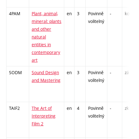
4PAM
Plant, animal,
en
3
Povinně
-
kol
P
mineral: plants
volitelný
S
and other
E
natural
entities in
contemporary
art
SODM
Sound Design
en
3
Povinně
-
zá
K
and Mastering
volitelný
C
TAIF2
The Art of
en
4
Povinně
-
zk
P
Interpreting
volitelný
S
Film 2