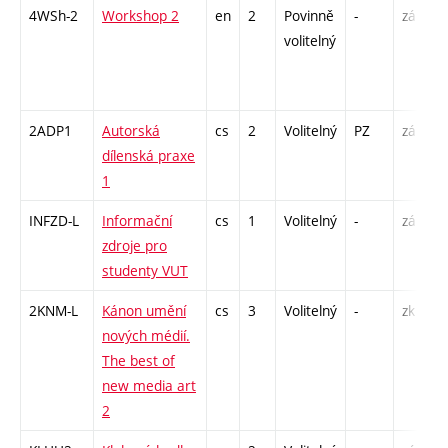
4WSh-2
Workshop 2
en
2
Povinně
-
zá
S
volitelný
2ADP1
Autorská
cs
2
Volitelný
PZ
zá
K
dílenská praxe
P
1
INFZD-L
Informační
cs
1
Volitelný
-
zá
C
zdroje pro
studenty VUT
2KNM-L
Kánon umění
cs
3
Volitelný
-
zk
S
nových médií.
The best of
new media art
2