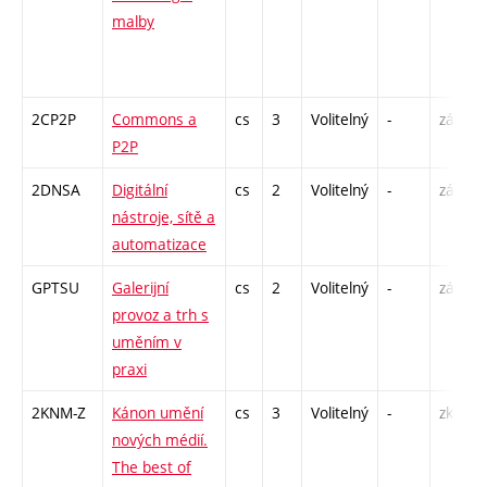
malby
2CP2P
Commons a
cs
3
Volitelný
-
zá
P2P
2DNSA
Digitální
cs
2
Volitelný
-
zá
nástroje, sítě a
automatizace
GPTSU
Galerijní
cs
2
Volitelný
-
zá
provoz a trh s
uměním v
praxi
2KNM-Z
Kánon umění
cs
3
Volitelný
-
zk
nových médií.
The best of