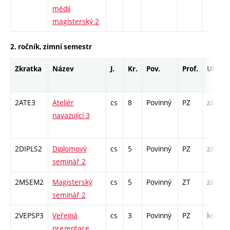
médií
magisterský 2
2. ročník, zimní semestr
Zkratka
Název
J.
Kr.
Pov.
Prof.
Uk.
2ATE3
Ateliér
cs
8
Povinný
PZ
zá
navazující 3
/
2DIPLS2
Diplomový
cs
5
Povinný
PZ
zá
seminář 2
2MSEM2
Magisterský
cs
5
Povinný
ZT
zá
K
seminář 2
S
2VEPSP3
Veřejná
cs
3
Povinný
PZ
kol
prezentace