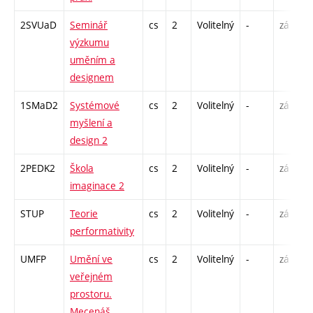
2SVUaD
Seminář
cs
2
Volitelný
-
zá
S
výzkumu
uměním a
designem
1SMaD2
Systémové
cs
2
Volitelný
-
zá
P
myšlení a
S
design 2
E
2PEDK2
Škola
cs
2
Volitelný
-
zá
S
imaginace 2
STUP
Teorie
cs
2
Volitelný
-
zá
P
performativity
UMFP
Umění ve
cs
2
Volitelný
-
zá
P
veřejném
prostoru.
Mecenáš,