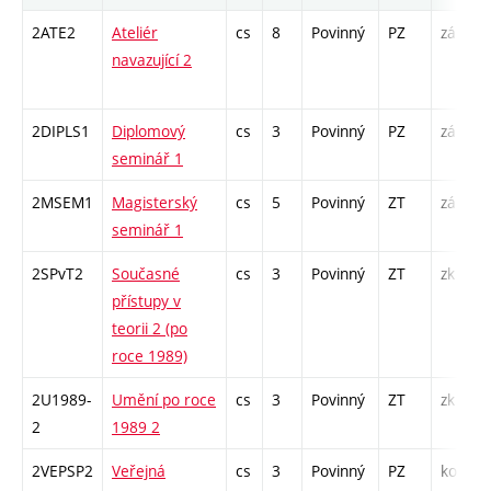
2ATE2
Ateliér
cs
8
Povinný
PZ
zá
A
navazující 2
/
2DIPLS1
Diplomový
cs
3
Povinný
PZ
zá
S
seminář 1
2MSEM1
Magisterský
cs
5
Povinný
ZT
zá
K
seminář 1
S
2SPvT2
Současné
cs
3
Povinný
ZT
zk
P
přístupy v
S
teorii 2 (po
roce 1989)
2U1989-
Umění po roce
cs
3
Povinný
ZT
zk
P
2
1989 2
S
2VEPSP2
Veřejná
cs
3
Povinný
PZ
kol
P