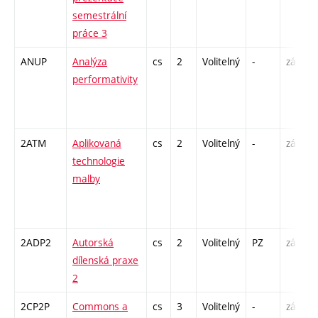
semestrální
práce 3
ANUP
Analýza
cs
2
Volitelný
-
zá
P
performativity
/
2ATM
Aplikovaná
cs
2
Volitelný
-
zá
technologie
malby
-
2ADP2
Autorská
cs
2
Volitelný
PZ
zá
K
dílenská praxe
2
2CP2P
Commons a
cs
3
Volitelný
-
zá
P