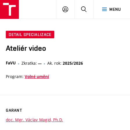
PŘIHLÁSIT
HLEDAT
MENU
SE
DETAIL SPECIALIZACE
Ateliér video
FaVU
Zkratka:
Ak. rok:
---
2025/2026
Program:
Volné umění
GARANT
doc. Mgr. Václav Magid, Ph.D.