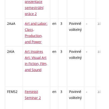
prezentace
semestrální
práce 2
2AaA
Art and Labor:
en
3
Povinně
-
zá
S
Class,
volitelný
U
Production,
/
and Power
2AIA
Art Inspires
en
3
Povinně
-
zá
S
Art: Visual Art
volitelný
U
in Fiction, Film,
/
and Sound
-
I
FEMS2
Feminist
en
3
Povinně
-
zá
P
Seminar 2
volitelný
S