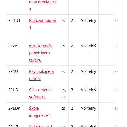
new media art
1
KLHU1
Klubová hudba
cs
2
Volitelný
-
zá
1
2KvPT
Kurátorství v
cs
2
Volitelný
-
zá
pohyblivém
terénu
2PSU
Psychologie a
cs
2
Volitelný
-
zá
umění
2SUS
Síť – umění –
cs,
3
Volitelný
-
zk
software
en
2PEDK
Škola
cs
2
Volitelný
-
zá
imaginace 1
PR1-Z
Videogram 1
en
2
Volitelný
-
zá