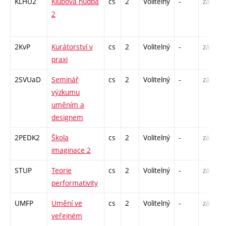
KLHU2
Klubová hudba
cs
2
Volitelný
-
zá
P
2
C
2KvP
Kurátorství v
cs
2
Volitelný
-
zá
S
praxi
2SVUaD
Seminář
cs
2
Volitelný
-
zá
S
výzkumu
uměním a
designem
2PEDK2
Škola
cs
2
Volitelný
-
zá
S
imaginace 2
STUP
Teorie
cs
2
Volitelný
-
zá
P
performativity
UMFP
Umění ve
cs
2
Volitelný
-
zá
P
veřejném