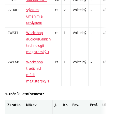
2VUaD
Výzkum
cs
2
Volitelný
-
zá
uměním a
designem
2WAT1
Workshop
cs
1
Volitelný
-
zá
audiovizuálních
technologií
magisterský 1
2WTM1
Workshop
cs
1
Volitelný
-
zá
tradičních
médií
magisterský 1
1. ročník, letní semestr
Zkratka
Název
J.
Kr.
Pov.
Prof.
Uk.