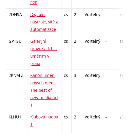
P2P
S
2DNSA
Digitální
cs
2
Volitelný
-
zá
P
nástroje, sítě a
automatizace
GPTSU
Galerijní
cs
2
Volitelný
-
zá
P
provoz a trh s
S
uměním v
praxi
2KNM-Z
Kánon umění
cs
3
Volitelný
-
zk
S
nových médií.
The best of
new media art
1
KLHU1
Klubová hudba
cs
2
Volitelný
-
zá
P
1