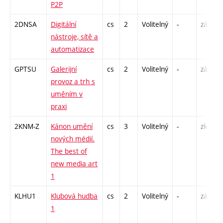
P2P
S
2DNSA
Digitální
cs
2
Volitelný
-
zá
P
nástroje, sítě a
automatizace
GPTSU
Galerijní
cs
2
Volitelný
-
zá
P
provoz a trh s
S
uměním v
praxi
2KNM-Z
Kánon umění
cs
3
Volitelný
-
zk
S
nových médií.
The best of
new media art
1
KLHU1
Klubová hudba
cs
2
Volitelný
-
zá
P
1