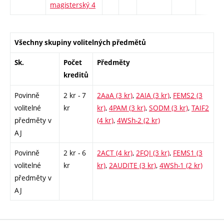
magisterský 4
Všechny skupiny volitelných předmětů
Sk.
Počet
Předměty
kreditů
Povinně
2 kr - 7
2AaA (3 kr)
,
2AIA (3 kr)
,
FEMS2 (3
volitelné
kr
kr)
,
4PAM (3 kr)
,
SODM (3 kr)
,
TAIF2
předměty v
(4 kr)
,
4WSh-2 (2 kr)
AJ
Povinně
2 kr - 6
2ACT (4 kr)
,
2FQI (3 kr)
,
FEMS1 (3
volitelné
kr
kr)
,
2AUDITE (3 kr)
,
4WSh-1 (2 kr)
předměty v
AJ