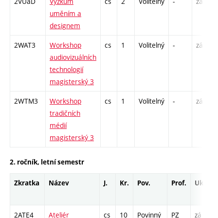
2VUaD
Výzkum
cs
2
Volitelný
-
zá
P
uměním a
S
designem
2WAT3
Workshop
cs
1
Volitelný
-
zá
audiovizuálních
technologií
magisterský 3
2WTM3
Workshop
cs
1
Volitelný
-
zá
tradičních
médií
magisterský 3
2. ročník, letní semestr
Zkratka
Název
J.
Kr.
Pov.
Prof.
Uk.
H
r
2ATE4
Ateliér
cs
10
Povinný
PZ
zá
A