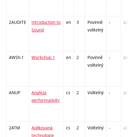
2AUDITE
Introduction to
en
3
Povinně
-
zá
Sound
volitelný
4WSh-1
Workshop 1
en
2
Povinně
-
zá
volitelný
ANUP
Analýza
cs
2
Volitelný
-
zá
performativity
2ATM
Aplikovaná
cs
2
Volitelný
-
zá
technologie