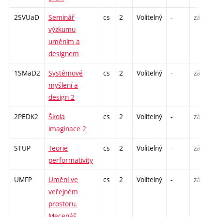
2SVUaD
Seminář
cs
2
Volitelný
-
zá
S
výzkumu
uměním a
designem
1SMaD2
Systémové
cs
2
Volitelný
-
zá
P
myšlení a
S
design 2
E
2PEDK2
Škola
cs
2
Volitelný
-
zá
S
imaginace 2
STUP
Teorie
cs
2
Volitelný
-
zá
P
performativity
UMFP
Umění ve
cs
2
Volitelný
-
zá
P
veřejném
prostoru.
Mecenáš,