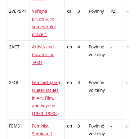
2VEPSP1
Veřejná
cs
3
Povinný
PZ
kol
prezentace
semestrální
práce 1
2ACT
Artists and
en
4
Povinně
-
zk
Curators in
volitelný
Texts
2FQI
Feminist (and)
en
3
Povinně
-
zá
Queer Issues
volitelný
in Art, Film,
and beyond
(1970–1990s)
FEMS1
Feminist
en
3
Povinně
-
zá
Seminar 1
volitelný