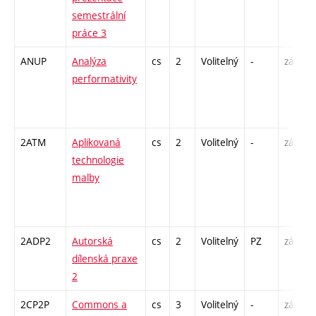
semestrální
práce 3
ANUP
Analýza
cs
2
Volitelný
-
zá
P
performativity
/
2ATM
Aplikovaná
cs
2
Volitelný
-
zá
technologie
malby
-
2ADP2
Autorská
cs
2
Volitelný
PZ
zá
K
dílenská praxe
2
2CP2P
Commons a
cs
3
Volitelný
-
zá
P