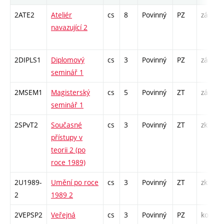
2ATE2
Ateliér
cs
8
Povinný
PZ
zá
A
navazující 2
/
2DIPLS1
Diplomový
cs
3
Povinný
PZ
zá
S
seminář 1
2MSEM1
Magisterský
cs
5
Povinný
ZT
zá
K
seminář 1
S
2SPvT2
Současné
cs
3
Povinný
ZT
zk
P
přístupy v
S
teorii 2 (po
roce 1989)
2U1989-
Umění po roce
cs
3
Povinný
ZT
zk
P
2
1989 2
S
2VEPSP2
Veřejná
cs
3
Povinný
PZ
kol
P