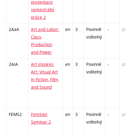
prezentace
semestrální
práce 2
2AaA
Art and Labor:
en
3
Povinně
-
zá
S
Class,
volitelný
U
Production,
/
and Power
2AIA
Art Inspires
en
3
Povinně
-
zá
S
Art: Visual Art
volitelný
U
in Fiction, Film,
/
and Sound
-
I
FEMS2
Feminist
en
3
Povinně
-
zá
P
Seminar 2
volitelný
S