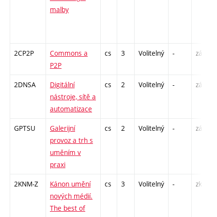
malby
2CP2P
Commons a
cs
3
Volitelný
-
zá
P2P
2DNSA
Digitální
cs
2
Volitelný
-
zá
nástroje, sítě a
automatizace
GPTSU
Galerijní
cs
2
Volitelný
-
zá
provoz a trh s
uměním v
praxi
2KNM-Z
Kánon umění
cs
3
Volitelný
-
zk
nových médií.
The best of