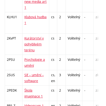
new media art
1
KLHU1
Klubová hudba
cs
2
Volitelný
-
zá
1
2KvPT
Kurátorství v
cs
2
Volitelný
-
zá
pohyblivém
terénu
2PSU
Psychologie a
cs
2
Volitelný
-
zá
umění
2SUS
Síť – umění –
cs,
3
Volitelný
-
zk
software
en
2PEDK
Škola
cs
2
Volitelný
-
zá
imaginace 1
PR1-Z
Videogram 1
en
2
Volitelný
-
zá