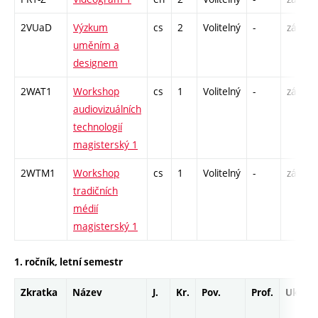
2VUaD
Výzkum
cs
2
Volitelný
-
zá
uměním a
designem
2WAT1
Workshop
cs
1
Volitelný
-
zá
audiovizuálních
technologií
magisterský 1
2WTM1
Workshop
cs
1
Volitelný
-
zá
tradičních
médií
magisterský 1
1. ročník, letní semestr
Zkratka
Název
J.
Kr.
Pov.
Prof.
Uk.