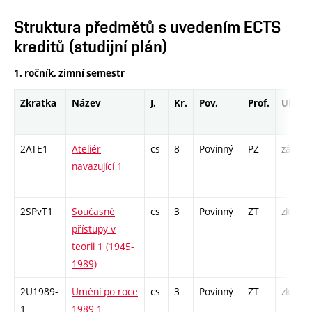
Struktura předmětů s uvedením ECTS
kreditů (studijní plán)
1. ročník, zimní semestr
Zkratka
Název
J.
Kr.
Pov.
Prof.
Uk.
2ATE1
Ateliér
cs
8
Povinný
PZ
zá
navazující 1
2SPvT1
Současné
cs
3
Povinný
ZT
zk
přístupy v
teorii 1 (1945-
1989)
2U1989-
Umění po roce
cs
3
Povinný
ZT
zk
1
1989 1