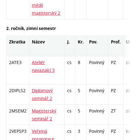
médií
magisterský 2
2. ročník, zimní semestr
Zkratka
Název
J.
Kr.
Pov.
Prof.
Uk.
2ATE3
Ateliér
cs
8
Povinný
PZ
zá
navazující 3
/
2DIPLS2
Diplomový
cs
5
Povinný
PZ
zá
seminář 2
2MSEM2
Magisterský
cs
5
Povinný
ZT
zá
K
seminář 2
S
2VEPSP3
Veřejná
cs
3
Povinný
PZ
kol
prezentace