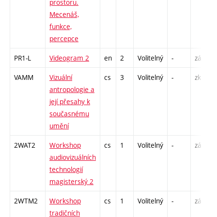
prostoru.
Mecenáš,
funkce,
percepce
PR1-L
Videogram 2
en
2
Volitelný
-
zá
S
VAMM
Vizuální
cs
3
Volitelný
-
zk
P
antropologie a
S
její přesahy k
současnému
umění
2WAT2
Workshop
cs
1
Volitelný
-
zá
S
audiovizuálních
technologií
magisterský 2
2WTM2
Workshop
cs
1
Volitelný
-
zá
S
tradičních