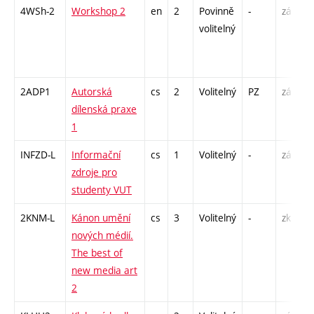
4WSh-2
Workshop 2
en
2
Povinně
-
zá
S
volitelný
2ADP1
Autorská
cs
2
Volitelný
PZ
zá
K
dílenská praxe
P
1
INFZD-L
Informační
cs
1
Volitelný
-
zá
C
zdroje pro
studenty VUT
2KNM-L
Kánon umění
cs
3
Volitelný
-
zk
S
nových médií.
The best of
new media art
2