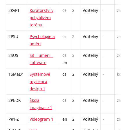
2KvPT
Kurátorství v
cs
2
Volitelný
-
zá
P
pohyblivém
terénu
2PSU
Psychologie a
cs
2
Volitelný
-
zá
P
umění
2SUS
Síť – umění –
cs,
3
Volitelný
-
zk
P
software
en
1SMaD1
Systémové
cs
2
Volitelný
-
kol
P
myšlení a
S
design 1
2PEDK
Škola
cs
2
Volitelný
-
zá
S
imaginace 1
PR1-Z
Videogram 1
en
2
Volitelný
-
zá
S