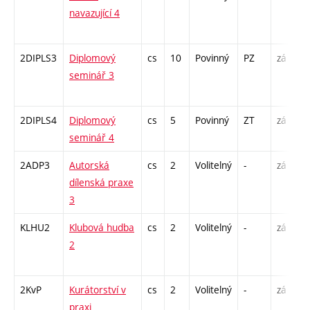
navazující 4
/
1
2DIPLS3
Diplomový
cs
10
Povinný
PZ
zá
S
seminář 3
2
-
2DIPLS4
Diplomový
cs
5
Povinný
ZT
zá
S
seminář 4
2
2ADP3
Autorská
cs
2
Volitelný
-
zá
K
dílenská praxe
P
3
KLHU2
Klubová hudba
cs
2
Volitelný
-
zá
P
2
C
1
2KvP
Kurátorství v
cs
2
Volitelný
-
zá
S
praxi