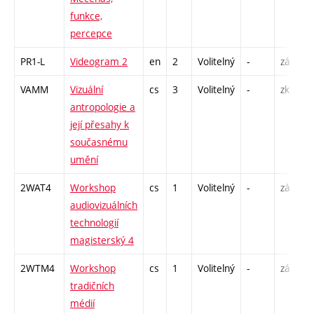
funkce,
percepce
PR1-L
Videogram 2
en
2
Volitelný
-
zá
S
VAMM
Vizuální
cs
3
Volitelný
-
zk
P
antropologie a
S
její přesahy k
současnému
umění
2WAT4
Workshop
cs
1
Volitelný
-
zá
S
audiovizuálních
technologií
magisterský 4
2WTM4
Workshop
cs
1
Volitelný
-
zá
S
tradičních
médií