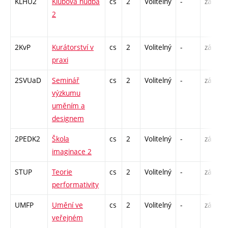
KLHU2
Klubová hudba
cs
2
Volitelný
-
zá
P
2
C
2KvP
Kurátorství v
cs
2
Volitelný
-
zá
S
praxi
2SVUaD
Seminář
cs
2
Volitelný
-
zá
S
výzkumu
uměním a
designem
2PEDK2
Škola
cs
2
Volitelný
-
zá
S
imaginace 2
STUP
Teorie
cs
2
Volitelný
-
zá
P
performativity
UMFP
Umění ve
cs
2
Volitelný
-
zá
P
veřejném