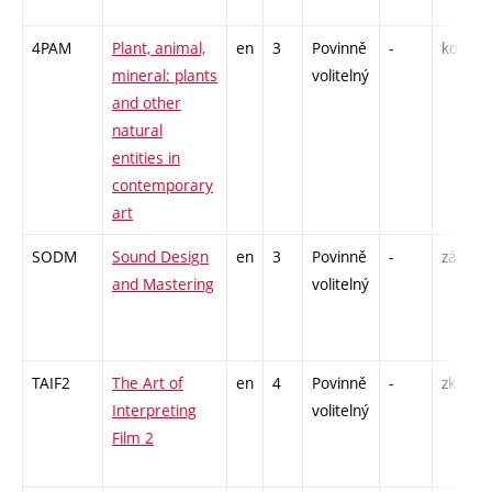
4PAM
Plant, animal,
en
3
Povinně
-
kol
P
mineral: plants
volitelný
S
and other
E
natural
entities in
contemporary
art
SODM
Sound Design
en
3
Povinně
-
zá
K
and Mastering
volitelný
C
TAIF2
The Art of
en
4
Povinně
-
zk
P
Interpreting
volitelný
S
Film 2