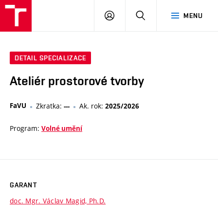
PŘIHLÁSIT
HLEDAT
MENU
SE
DETAIL SPECIALIZACE
Ateliér prostorové tvorby
FaVU
Zkratka:
Ak. rok:
---
2025/2026
Program:
Volné umění
GARANT
doc. Mgr. Václav Magid, Ph.D.