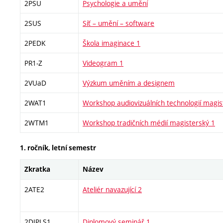
2PSU
Psychologie a umění
2SUS
Síť – umění – software
2PEDK
Škola imaginace 1
PR1-Z
Videogram 1
2VUaD
Výzkum uměním a designem
2WAT1
Workshop audiovizuálních technologií magis
2WTM1
Workshop tradičních médií magisterský 1
1. ročník, letní semestr
Zkratka
Název
2ATE2
Ateliér navazující 2
2DIPLS1
Diplomový seminář 1