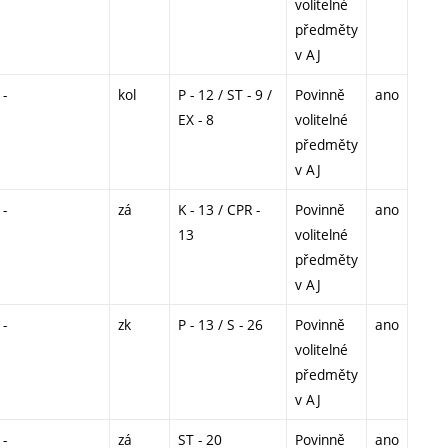
volitelné
předměty
v AJ
-
kol
P - 12 / ST - 9 /
Povinně
ano
EX - 8
volitelné
předměty
v AJ
-
zá
K - 13 / CPR -
Povinně
ano
13
volitelné
předměty
v AJ
-
zk
P - 13 / S - 26
Povinně
ano
volitelné
předměty
v AJ
-
zá
ST - 20
Povinně
ano