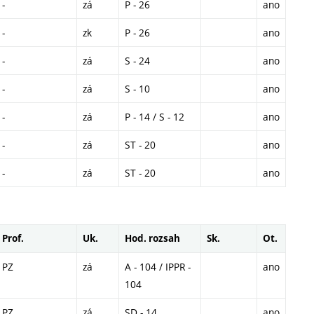
-
zá
P - 26
ano
-
zk
P - 26
ano
-
zá
S - 24
ano
-
zá
S - 10
ano
-
zá
P - 14 / S - 12
ano
-
zá
ST - 20
ano
-
zá
ST - 20
ano
Prof.
Uk.
Hod. rozsah
Sk.
Ot.
PZ
zá
A - 104 / IPPR -
ano
104
PZ
zá
SD - 14
ano