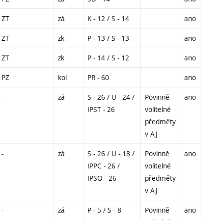
ZT
zá
K - 12 / S - 14
ano
ZT
zk
P - 13 / S - 13
ano
ZT
zk
P - 14 / S - 12
ano
PZ
kol
PR - 60
ano
-
zá
S - 26 / U - 24 /
Povinně
ano
IPST - 26
volitelné
předměty
v AJ
-
zá
S - 26 / U - 18 /
Povinně
ano
IPPC - 26 /
volitelné
IPSO - 26
předměty
v AJ
-
zá
P - 5 / S - 8
Povinně
ano