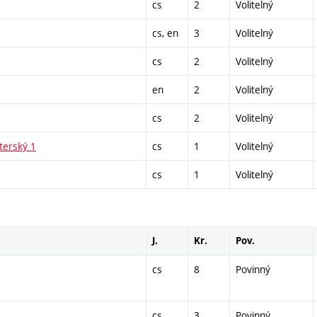
cs
2
Volitelný
cs, en
3
Volitelný
cs
2
Volitelný
en
2
Volitelný
cs
2
Volitelný
terský 1
cs
1
Volitelný
cs
1
Volitelný
J.
Kr.
Pov.
cs
8
Povinný
cs
3
Povinný