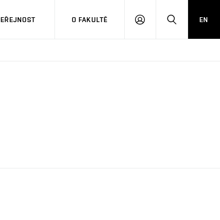
VEŘEJNOST
O FAKULTĚ
EN
PŘIHLÁSIT
HLEDAT
SE