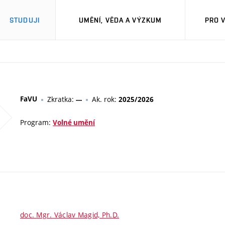
STUDUJI
UMĚNÍ, VĚDA A VÝZKUM
PRO 
FaVU
Zkratka:
Ak. rok:
---
2025/2026
Program:
Volné umění
doc. Mgr. Václav Magid, Ph.D.