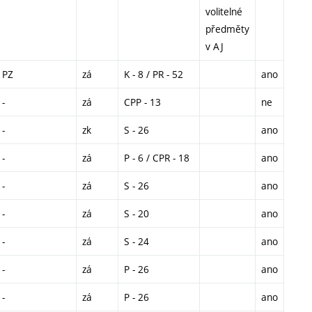
volitelné
předměty
v AJ
PZ
zá
K - 8 / PR - 52
ano
-
zá
CPP - 13
ne
-
zk
S - 26
ano
-
zá
P - 6 / CPR - 18
ano
-
zá
S - 26
ano
-
zá
S - 20
ano
-
zá
S - 24
ano
-
zá
P - 26
ano
-
zá
P - 26
ano