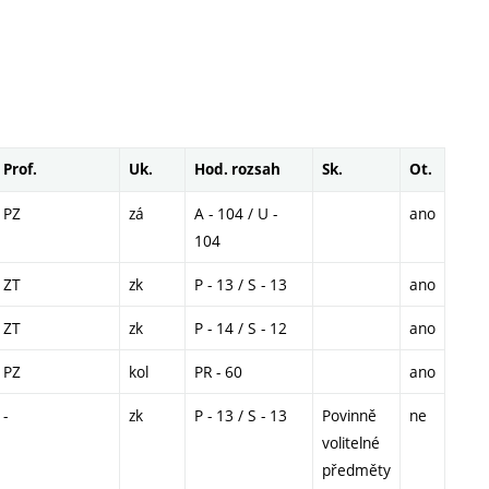
Prof.
Uk.
Hod. rozsah
Sk.
Ot.
PZ
zá
A - 104 / U -
ano
104
ZT
zk
P - 13 / S - 13
ano
ZT
zk
P - 14 / S - 12
ano
PZ
kol
PR - 60
ano
-
zk
P - 13 / S - 13
Povinně
ne
volitelné
předměty