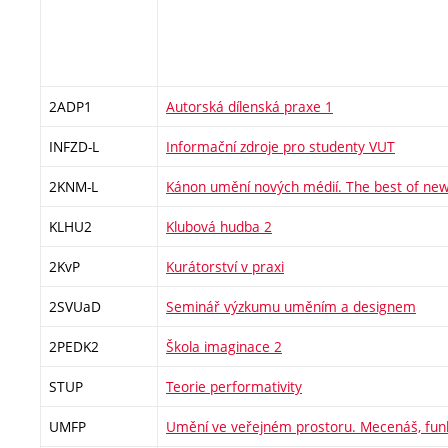
2ADP1
Autorská dílenská praxe 1
INFZD-L
Informační zdroje pro studenty VUT
2KNM-L
Kánon umění nových médií. The best of new
KLHU2
Klubová hudba 2
2KvP
Kurátorství v praxi
2SVUaD
Seminář výzkumu uměním a designem
2PEDK2
Škola imaginace 2
STUP
Teorie performativity
UMFP
Umění ve veřejném prostoru. Mecenáš, fun