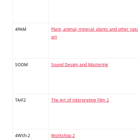
4PAM
Plant, animal, mineral: plants and other nat
art
SODM
Sound Design and Mastering
TAIF2
The Art of Interpreting Film 2
4WSh-2
Workshop 2