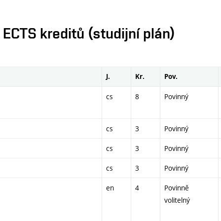
CTS kreditů (studijní plán)
J.
Kr.
Pov.
cs
8
Povinný
cs
3
Povinný
cs
3
Povinný
cs
3
Povinný
en
4
Povinně
volitelný