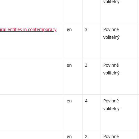
volitelný
ural entities in contemporary
en
3
Povinně
volitelný
en
3
Povinně
volitelný
en
4
Povinně
volitelný
en
2
Povinně