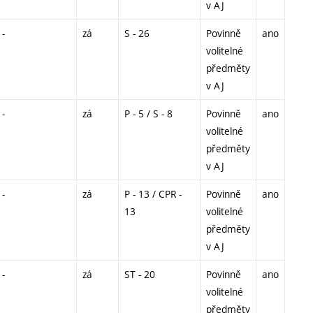
v AJ
-
zá
S - 26
Povinně
ano
volitelné
předměty
v AJ
-
zá
P - 5 / S - 8
Povinně
ano
volitelné
předměty
v AJ
-
zá
P - 13 / CPR -
Povinně
ano
13
volitelné
předměty
v AJ
-
zá
ST - 20
Povinně
ano
volitelné
předměty