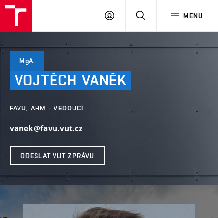
PŘIHLÁSIT
HLEDAT
MENU
SE
MgA.
VOJTĚCH
VANĚK
FAVU, AHM – VEDOUCÍ
vanek@favu.vut.cz
ODESLAT VUT ZPRÁVU