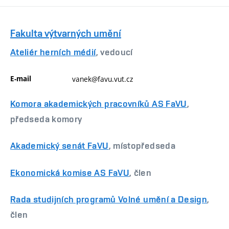
Fakulta výtvarných umění
Ateliér herních médií
, vedoucí
E-mail
vanek@favu.vut.cz
Komora akademických pracovníků AS FaVU
,
předseda komory
Akademický senát FaVU
, místopředseda
Ekonomická komise AS FaVU
, člen
Rada studijních programů Volné umění a Design
,
člen