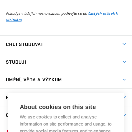
Pokud je v údajích nesrovnalost, podívejte se do
častých otázek k
.
vizitkám
CHCI STUDOVAT
Pojďte na FaVU
STUDUJI
Nabídka ateliérů
Aktuality a výzvy
Přijímačky
UMĚNÍ, VĚDA A VÝZKUM
Studijní oddělení
Dny otevřených dveří
Centrum výzkumu
Časový plán studia
PRO VEŘEJNOST
Přípravné kurzy
Umělecká činnost
Studijní předpisy a formuláře
About cookies on this site
Studium bez bariér
Letní školy a semestrální kurzy
Publikační činnost
O FAKULTĚ
Studium a stáže v zahraničí
We use cookies to collect and analyse
Katedra teorií a dějin umění
Nakladatelská a vydavatelská činnost
Projekty
information on site performance and usage, to
Rezidenční pobyty
Aktuality
Kabinety a dílny
Research Catalogue
provide social media features and to enhance