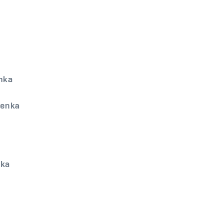
enka
členka
nka