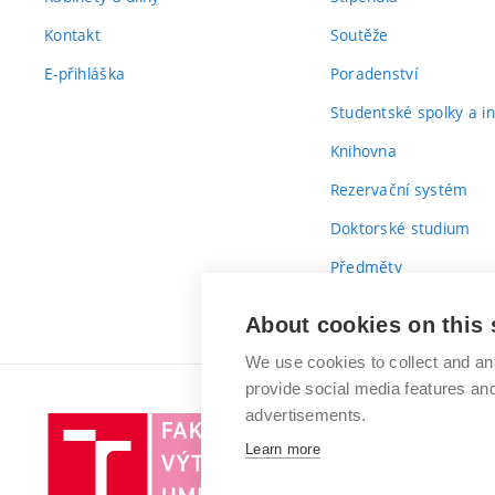
Kontakt
Soutěže
E-přihláška
Poradenství
Studentské spolky a ini
Knihovna
Rezervační systém
Doktorské studium
Předměty
Průvodce prvákem
About cookies on this 
We use cookies to collect and an
provide social media features a
advertisements.
Vysoké
Learn more
učení
technické