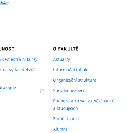
.
itkám
JNOST
O FAKULTĚ
 a semestrální kurzy
Aktuality
ká a vydavatelská
Informační tabule
Organizační struktura
atalogue
Sociální bezpečí
Podpora a rozvoj zaměstnanců
a studujících
Zaměstnanci
Alumni