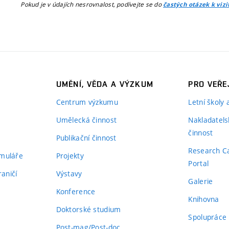
Pokud je v údajích nesrovnalost, podívejte se do
častých otázek k viz
UMĚNÍ, VĚDA A VÝZKUM
PRO VEŘE
Centrum výzkumu
Letní školy
Umělecká činnost
Nakladatels
činnost
Publikační činnost
Research C
rmuláře
Projekty
Portal
aničí
Výstavy
Galerie
Konference
Knihovna
Doktorské studium
Spolupráce
Post-mag/Post-doc