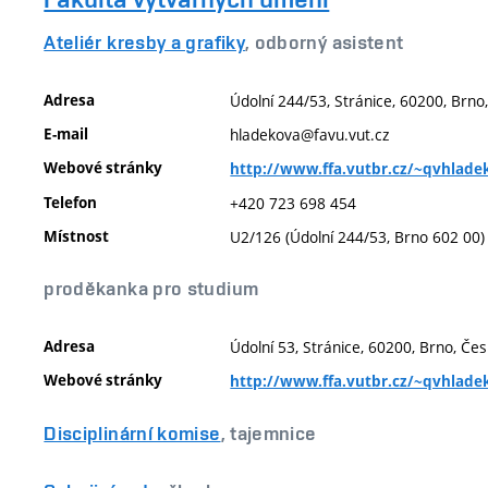
Ateliér kresby a grafiky
, odborný asistent
Adresa
Údolní 244/53, Stránice, 60200, Brno
E-mail
hladekova@favu.vut.cz
Webové stránky
http://www.ffa.vutbr.cz/~qvhlade
Telefon
+420 723 698 454
Místnost
U2/126 (Údolní 244/53, Brno 602 00)
proděkanka pro studium
Adresa
Údolní 53, Stránice, 60200, Brno, Če
Webové stránky
http://www.ffa.vutbr.cz/~qvhlade
Disciplinární komise
, tajemnice