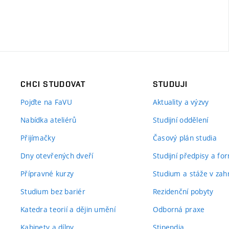
CHCI STUDOVAT
STUDUJI
Pojďte na FaVU
Aktuality a výzvy
Nabídka ateliérů
Studijní oddělení
Přijímačky
Časový plán studia
Dny otevřených dveří
Studijní předpisy a fo
Přípravné kurzy
Studium a stáže v zahr
Studium bez bariér
Rezidenční pobyty
Katedra teorií a dějin umění
Odborná praxe
Kabinety a dílny
Stipendia