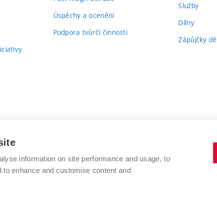
Služby
Úspěchy a ocenění
Dílny
Podpora tvůrčí činnosti
Zápůjčky dě
ciativy
site
alyse information on site performance and usage, to
nd to enhance and customise content and
VYSOKÉ UČENÍ TECHNICKÉ V BRNĚ
FAKULTA VÝTVARNÝCH UMĚNÍ
Údolní 244/53
www.favu.vut.cz