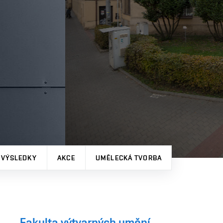
 VÝSLEDKY
AKCE
UMĚLECKÁ TVORBA
Fakulta výtvarných umění