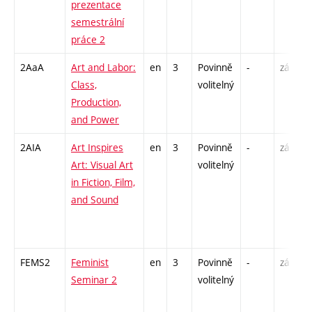
prezentace
semestrální
práce 2
2AaA
Art and Labor:
en
3
Povinně
-
zá
S
Class,
volitelný
U
Production,
/
and Power
2AIA
Art Inspires
en
3
Povinně
-
zá
S
Art: Visual Art
volitelný
U
in Fiction, Film,
/
and Sound
-
I
FEMS2
Feminist
en
3
Povinně
-
zá
P
Seminar 2
volitelný
S