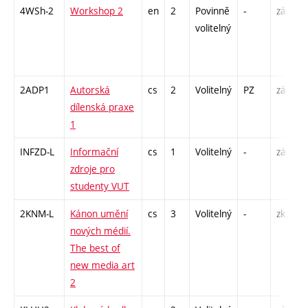
4WSh-2
Workshop 2
en
2
Povinně
-
zá
S
volitelný
2ADP1
Autorská
cs
2
Volitelný
PZ
zá
K
dílenská praxe
P
1
INFZD-L
Informační
cs
1
Volitelný
-
zá
C
zdroje pro
studenty VUT
2KNM-L
Kánon umění
cs
3
Volitelný
-
zk
S
nových médií.
The best of
new media art
2