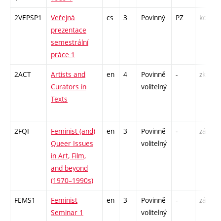
2VEPSP1
Veřejná
cs
3
Povinný
PZ
kol
prezentace
semestrální
práce 1
2ACT
Artists and
en
4
Povinně
-
zk
Curators in
volitelný
Texts
2FQI
Feminist (and)
en
3
Povinně
-
zá
Queer Issues
volitelný
in Art, Film,
and beyond
(1970–1990s)
FEMS1
Feminist
en
3
Povinně
-
zá
Seminar 1
volitelný