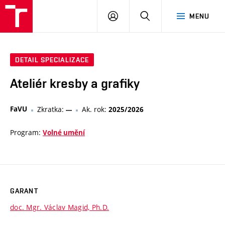
PŘIHLÁSIT
HLEDAT
MENU
SE
DETAIL SPECIALIZACE
Ateliér kresby a grafiky
FaVU
Zkratka:
Ak. rok:
---
2025/2026
Program:
Volné umění
GARANT
doc. Mgr. Václav Magid, Ph.D.