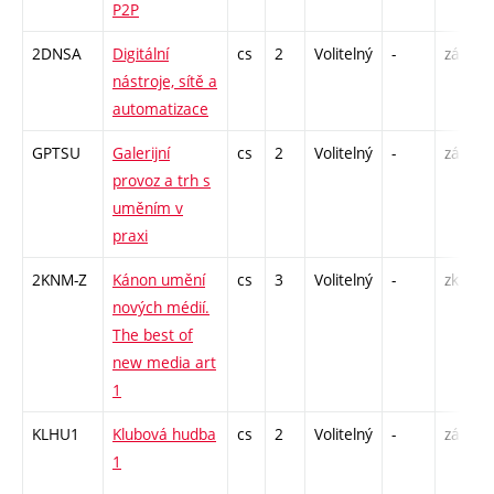
P2P
S
2DNSA
Digitální
cs
2
Volitelný
-
zá
P
nástroje, sítě a
automatizace
GPTSU
Galerijní
cs
2
Volitelný
-
zá
P
provoz a trh s
S
uměním v
praxi
2KNM-Z
Kánon umění
cs
3
Volitelný
-
zk
S
nových médií.
The best of
new media art
1
KLHU1
Klubová hudba
cs
2
Volitelný
-
zá
P
1