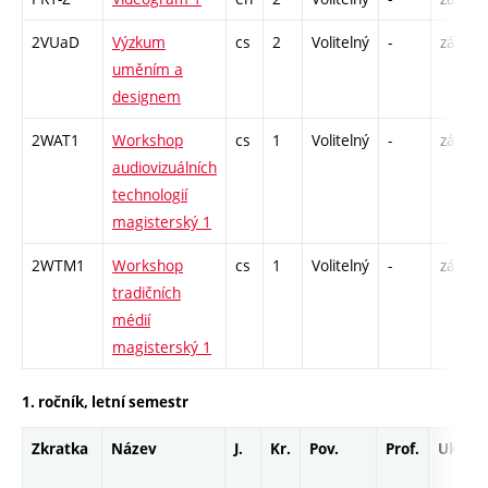
2VUaD
Výzkum
cs
2
Volitelný
-
zá
uměním a
designem
2WAT1
Workshop
cs
1
Volitelný
-
zá
audiovizuálních
technologií
magisterský 1
2WTM1
Workshop
cs
1
Volitelný
-
zá
tradičních
médií
magisterský 1
1. ročník, letní semestr
Zkratka
Název
J.
Kr.
Pov.
Prof.
Uk.