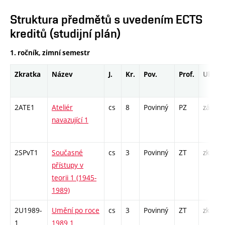
Struktura předmětů s uvedením ECTS
kreditů (studijní plán)
1. ročník, zimní semestr
Zkratka
Název
J.
Kr.
Pov.
Prof.
Uk.
2ATE1
Ateliér
cs
8
Povinný
PZ
zá
navazující 1
2SPvT1
Současné
cs
3
Povinný
ZT
zk
přístupy v
teorii 1 (1945-
1989)
2U1989-
Umění po roce
cs
3
Povinný
ZT
zk
1
1989 1