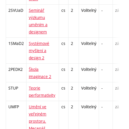
2SVUaD
Seminář
cs
2
Volitelný
-
zá
S
výzkumu
uměním a
designem
1SMaD2
Systémové
cs
2
Volitelný
-
zá
P
myšlení a
S
design 2
E
2PEDK2
Škola
cs
2
Volitelný
-
zá
S
imaginace 2
STUP
Teorie
cs
2
Volitelný
-
zá
P
performativity
UMFP
Umění ve
cs
2
Volitelný
-
zá
P
veřejném
prostoru.
Mecenáš,