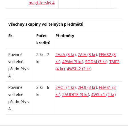
magisterský 4
Všechny skupiny volitelných předmětů
Sk.
Počet
Předměty
kreditů
Povinně
2 kr - 7
2AaA (3 kr)
,
2AIA (3 kr)
,
FEMS2 (3
volitelné
kr
kr)
,
4PAM (3 kr)
,
SODM (3 kr)
,
TAIF2
předměty v
(4 kr)
,
4WSh-2 (2 kr)
AJ
Povinně
2 kr - 6
2ACT (4 kr)
,
2FQI (3 kr)
,
FEMS1 (3
volitelné
kr
kr)
,
2AUDITE (3 kr)
,
4WSh-1 (2 kr)
předměty v
AJ