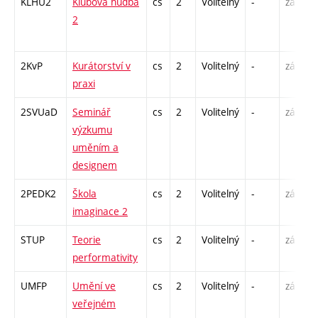
KLHU2
Klubová hudba
cs
2
Volitelný
-
zá
P
2
C
2KvP
Kurátorství v
cs
2
Volitelný
-
zá
S
praxi
2SVUaD
Seminář
cs
2
Volitelný
-
zá
S
výzkumu
uměním a
designem
2PEDK2
Škola
cs
2
Volitelný
-
zá
S
imaginace 2
STUP
Teorie
cs
2
Volitelný
-
zá
P
performativity
UMFP
Umění ve
cs
2
Volitelný
-
zá
P
veřejném