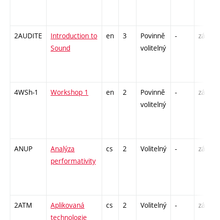
2AUDITE
Introduction to
en
3
Povinně
-
zá
Sound
volitelný
4WSh-1
Workshop 1
en
2
Povinně
-
zá
volitelný
ANUP
Analýza
cs
2
Volitelný
-
zá
performativity
2ATM
Aplikovaná
cs
2
Volitelný
-
zá
technologie