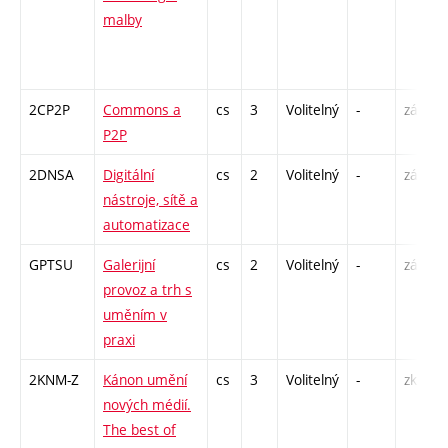
malby
2CP2P
Commons a
cs
3
Volitelný
-
zá
P2P
2DNSA
Digitální
cs
2
Volitelný
-
zá
nástroje, sítě a
automatizace
GPTSU
Galerijní
cs
2
Volitelný
-
zá
provoz a trh s
uměním v
praxi
2KNM-Z
Kánon umění
cs
3
Volitelný
-
zk
nových médií.
The best of