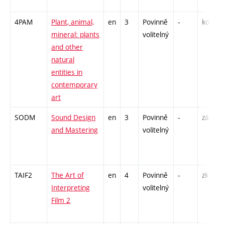
4PAM
Plant, animal,
en
3
Povinně
-
kol
P
mineral: plants
volitelný
S
and other
E
natural
entities in
contemporary
art
SODM
Sound Design
en
3
Povinně
-
zá
K
and Mastering
volitelný
C
TAIF2
The Art of
en
4
Povinně
-
zk
P
Interpreting
volitelný
S
Film 2