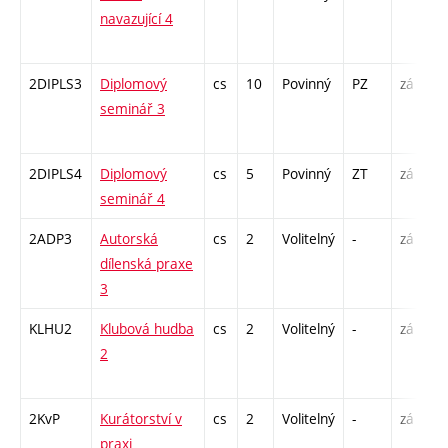
navazující 4
/
1
2DIPLS3
Diplomový
cs
10
Povinný
PZ
zá
S
seminář 3
2
-
2DIPLS4
Diplomový
cs
5
Povinný
ZT
zá
S
seminář 4
2
2ADP3
Autorská
cs
2
Volitelný
-
zá
K
dílenská praxe
P
3
KLHU2
Klubová hudba
cs
2
Volitelný
-
zá
P
2
C
1
2KvP
Kurátorství v
cs
2
Volitelný
-
zá
S
praxi