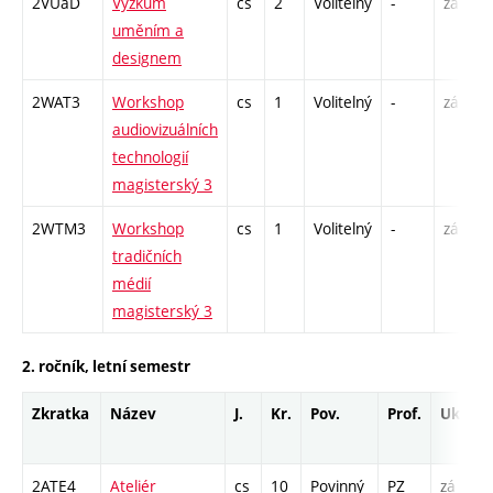
2VUaD
Výzkum
cs
2
Volitelný
-
zá
P
uměním a
S
designem
2WAT3
Workshop
cs
1
Volitelný
-
zá
audiovizuálních
technologií
magisterský 3
2WTM3
Workshop
cs
1
Volitelný
-
zá
tradičních
médií
magisterský 3
2. ročník, letní semestr
Zkratka
Název
J.
Kr.
Pov.
Prof.
Uk.
H
r
2ATE4
Ateliér
cs
10
Povinný
PZ
zá
A