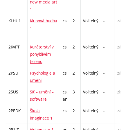
new media art
1
KLHU1
Klubová hudba
cs
2
Volitelný
-
zá
1
2KvPT
Kurátorství v
cs
2
Volitelný
-
zá
pohyblivém
terénu
2PSU
Psychologie a
cs
2
Volitelný
-
zá
umění
2SUS
Síť – umění –
cs,
3
Volitelný
-
zk
software
en
2PEDK
Škola
cs
2
Volitelný
-
zá
imaginace 1
PR1-Z
Videogram 1
en
2
Volitelný
-
zá