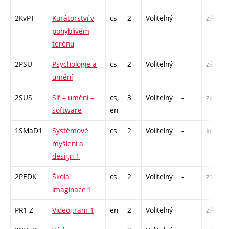
2KvPT
Kurátorství v
cs
2
Volitelný
-
zá
P
pohyblivém
terénu
2PSU
Psychologie a
cs
2
Volitelný
-
zá
P
umění
2SUS
Síť – umění –
cs,
3
Volitelný
-
zk
P
software
en
1SMaD1
Systémové
cs
2
Volitelný
-
kol
P
myšlení a
S
design 1
2PEDK
Škola
cs
2
Volitelný
-
zá
S
imaginace 1
PR1-Z
Videogram 1
en
2
Volitelný
-
zá
S