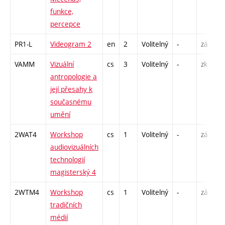
funkce,
percepce
PR1-L
Videogram 2
en
2
Volitelný
-
zá
S
VAMM
Vizuální
cs
3
Volitelný
-
zk
P
antropologie a
S
její přesahy k
současnému
umění
2WAT4
Workshop
cs
1
Volitelný
-
zá
S
audiovizuálních
technologií
magisterský 4
2WTM4
Workshop
cs
1
Volitelný
-
zá
S
tradičních
médií