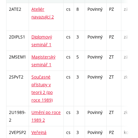
2ATE2
Ateliér
cs
8
Povinný
PZ
zá
A
navazující 2
/
2DIPLS1
Diplomový
cs
3
Povinný
PZ
zá
S
seminář 1
2MSEM1
Magisterský
cs
5
Povinný
ZT
zá
K
seminář 1
S
2SPvT2
Současné
cs
3
Povinný
ZT
zk
P
přístupy v
S
teorii 2 (po
roce 1989)
2U1989-
Umění po roce
cs
3
Povinný
ZT
zk
P
2
1989 2
S
2VEPSP2
Veřejná
cs
3
Povinný
PZ
kol
P