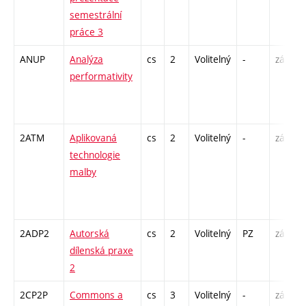
semestrální
práce 3
ANUP
Analýza
cs
2
Volitelný
-
zá
P
performativity
/
2ATM
Aplikovaná
cs
2
Volitelný
-
zá
technologie
malby
-
2ADP2
Autorská
cs
2
Volitelný
PZ
zá
K
dílenská praxe
2
2CP2P
Commons a
cs
3
Volitelný
-
zá
P