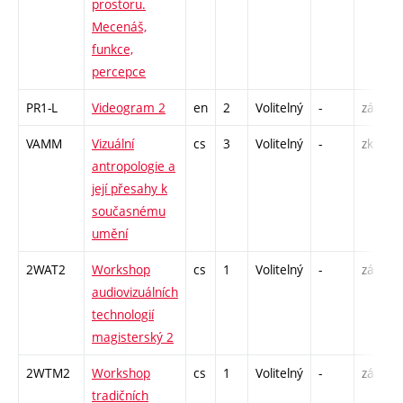
prostoru.
Mecenáš,
funkce,
percepce
PR1-L
Videogram 2
en
2
Volitelný
-
zá
S
VAMM
Vizuální
cs
3
Volitelný
-
zk
P
antropologie a
S
její přesahy k
současnému
umění
2WAT2
Workshop
cs
1
Volitelný
-
zá
S
audiovizuálních
technologií
magisterský 2
2WTM2
Workshop
cs
1
Volitelný
-
zá
S
tradičních