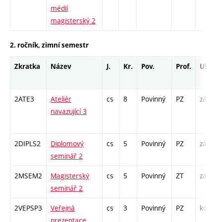
médií
magisterský 2
2. ročník, zimní semestr
Zkratka
Název
J.
Kr.
Pov.
Prof.
Uk.
2ATE3
Ateliér
cs
8
Povinný
PZ
zá
navazující 3
/
2DIPLS2
Diplomový
cs
5
Povinný
PZ
zá
seminář 2
2MSEM2
Magisterský
cs
5
Povinný
ZT
zá
K
seminář 2
S
2VEPSP3
Veřejná
cs
3
Povinný
PZ
kol
prezentace