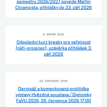
semestru 2026/2027 povede Martin
Chramosta, přihlášky do 23. září 2026
6. SRPEN 2026
Odpolední kurz kresby pro veřejnost
(září–prosinec), uzávěrka přihlášek 3.
září 2026
24. ČERVENEC 2026
Dernisáž a komentovaná prohlídka
výstavy Hvězdná soustava / Diplomky
FaVU 2026, 26. července 2026 17:00