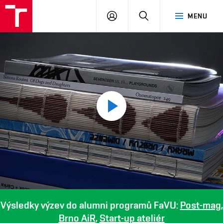
PŘIHLÁSIT
HLEDAT
MENU
SE
Play
video
Výsledky výzev do alumni programů FaVU:
Post-mag
,
Brno AiR
,
Start-up ateliér