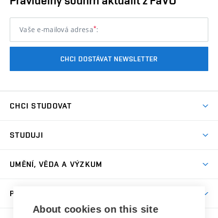
Pravidelný souhrn aktualit z FaVU
*
Vaše e-mailová adresa
:
CHCI DOSTÁVAT NEWSLETTER
CHCI STUDOVAT
Pojďte na FaVU
STUDUJI
Nabídka ateliérů
Aktuality a výzvy
Přijímačky
UMĚNÍ, VĚDA A VÝZKUM
Studijní oddělení
Dny otevřených dveří
Centrum výzkumu
Časový plán studia
PRO VEŘEJNOST
Přípravné kurzy
Umělecká činnost
Studijní předpisy a formuláře
About cookies on this site
Studium bez bariér
Letní školy a semestrální kurzy