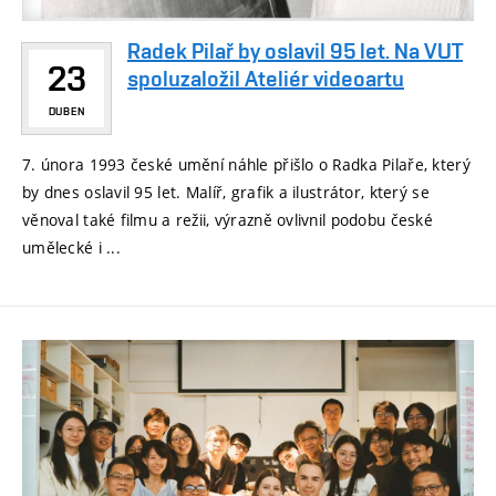
Radek Pilař by oslavil 95 let. Na VUT
23
spoluzaložil Ateliér videoartu
DUBEN
7. února 1993 české umění náhle přišlo o Radka Pilaře, který
by dnes oslavil 95 let. Malíř, grafik a ilustrátor, který se
věnoval také filmu a režii, výrazně ovlivnil podobu české
umělecké i ...