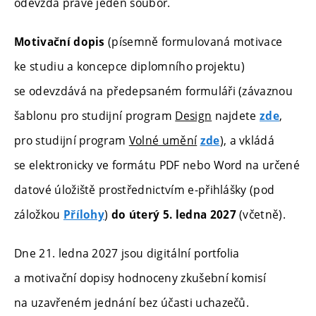
odevzdá právě jeden soubor.
(písemně formulovaná motivace
Motivační dopis
ke studiu a koncepce diplomního projektu)
se odevzdává na předepsaném formuláři (závaznou
šablonu pro studijní program
Design
najdete
,
zde
pro studijní program
Volné umění
), a vkládá
zde
se elektronicky ve formátu PDF nebo Word na určené
datové úložiště prostřednictvím e-přihlášky (pod
záložkou
)
(včetně).
Přílohy
do úterý 5. ledna 2027
Dne 21. ledna 2027 jsou digitální portfolia
a motivační dopisy hodnoceny zkušební komisí
na uzavřeném jednání bez účasti uchazečů.