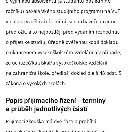
S výjimkou absolventů (a studentů posledního
ročníku) bakalářského studijního programu na VUT
v oblasti vzdělávání Umění jsou uchazeči povinni
předložit, a to nejpozději před vydáním rozhodnutí
o přijetí ke studiu, úředně ověřenou kopii dokladu
o ukončeném vysokoškolském vzdělání a v případě,
že uchazeč/ka získal/a vysokoškolské vzdělání
na zahraniční škole, předloží doklad dle § 48 odst. 5
zákona o vysokých školách.
Popis přijímacího řízení – termíny
a průběh jednotlivých částí
Přijímací zkouška má dvě části a probíhá
před zkušební komisí, kterou jmenuje děkan