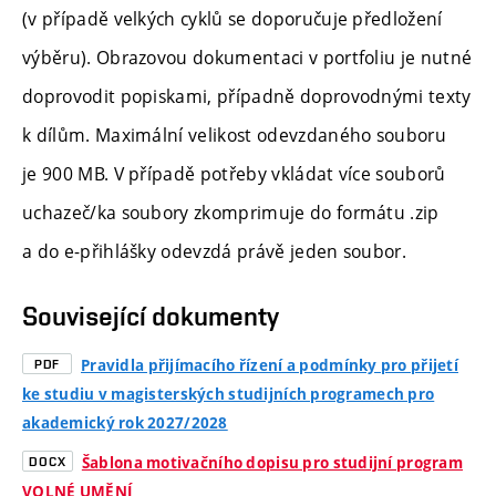
(v případě velkých cyklů se doporučuje předložení
výběru). Obrazovou dokumentaci v portfoliu je nutné
doprovodit popiskami, případně doprovodnými texty
k dílům. Maximální velikost odevzdaného souboru
je 900 MB. V případě potřeby vkládat více souborů
uchazeč/ka soubory zkomprimuje do formátu .zip
a do e-přihlášky odevzdá právě jeden soubor.
Související dokumenty
Pravidla přijímacího řízení a podmínky pro přijetí
PDF
ke studiu v magisterských studijních programech pro
akademický rok 2027/2028
Šablona motivačního dopisu pro studijní program
DOCX
VOLNÉ UMĚNÍ