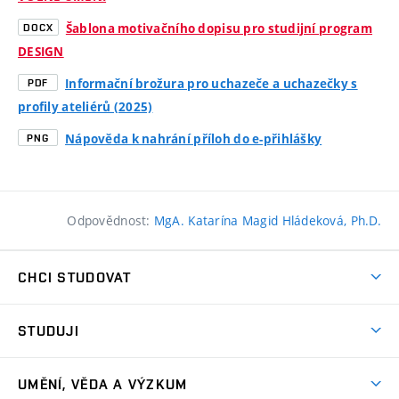
Šablona motivačního dopisu pro studijní program
DOCX
DESIGN
Informační brožura pro uchazeče a uchazečky s
PDF
profily ateliérů (2025)
Nápověda k nahrání příloh do e-přihlášky
PNG
Odpovědnost:
MgA. Katarína Magid Hládeková, Ph.D.
CHCI STUDOVAT
Pojďte na FaVU
STUDUJI
Nabídka ateliérů
Aktuality a výzvy
Přijímačky
UMĚNÍ, VĚDA A VÝZKUM