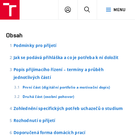
PŘIHLÁSIT
HLEDAT
MENU
SE
Obsah
Podmínky pro přijetí
Jak se podává přihláška a co je potřeba k ní doložit
Popis přijímacího řízení – termíny a průběh
jednotlivých částí
První část (digitální portfolio a motivační dopis)
Druhá část (osobní pohovor)
Zohlednění specifických potřeb uchazečů o studium
Rozhodnutí o přijetí
Doporučená forma domácích prací