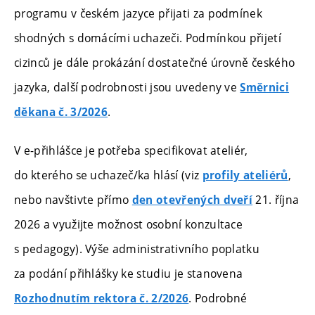
programu v českém jazyce přijati za podmínek
shodných s domácími uchazeči. Podmínkou přijetí
cizinců je dále prokázání dostatečné úrovně českého
jazyka, další podrobnosti jsou uvedeny v
e
Směrnici
.
děkana č. 3/2026
V e-přihlášce je potřeba specifikovat ateliér,
do kterého se uchazeč/ka hlásí (viz
,
profily ateliérů
nebo navštivte přímo
21. října
den otevřených dveří
2026 a využijte možnost osobní konzultace
s pedagogy). Výše administrativního poplatku
za podání přihlášky ke studiu je stanovena
. Podrobné
Rozhodnutím rektora č. 2/2026