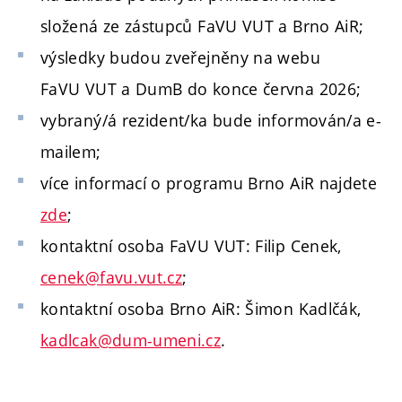
složená ze zástupců FaVU VUT a Brno AiR;
výsledky budou zveřejněny na webu
FaVU VUT a DumB do konce června 2026;
vybraný/á rezident/ka bude informován/a e-
mailem;
více informací o programu Brno AiR najdete
zde
;
kontaktní osoba FaVU VUT: Filip Cenek,
cenek@favu.vut.cz
;
kontaktní osoba Brno AiR: Šimon Kadlčák,
kadlcak@dum-umeni.cz
.