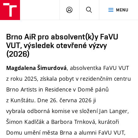
PŘIHLÁSIT
HLEDAT
MENU
SE
Brno AiR pro absolvent(k)y FaVU
VUT, výsledek otevřené výzvy
(2026)
, absolventka FaVU VUT
Magdalena Šimurdová
z roku 2025, získala pobyt v rezidenčním centru
Brno Artists in Residence v Domě pánů
z Kunštátu. Dne 26. června 2026 ji
vybrala odborná komise ve složení Jan Langer,
Šimon Kadlčák a Barbora Trnková, kurátoři
Domu umění města Brna a alumni FaVU VUT,