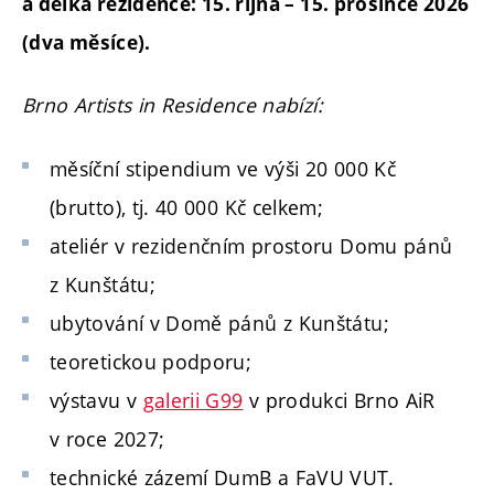
a délka
rezidence: 15. října – 15. prosince 2026
(dva měsíce).
Brno Artists in Residence nabízí:
měsíční stipendium ve výši 20 000 Kč
(brutto), tj. 40 000 Kč celkem;
ateliér v rezidenčním prostoru Domu pánů
z Kunštátu;
ubytování v Domě pánů z Kunštátu;
teoretickou podporu;
výstavu v
galerii G99
v produkci Brno AiR
v roce 2027;
technické zázemí DumB a FaVU VUT.