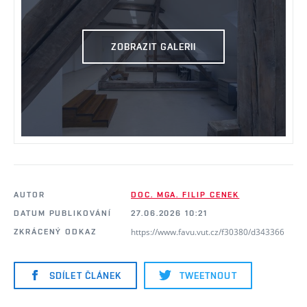
ZOBRAZIT GALERII
AUTOR
DOC. MGA. FILIP CENEK
DATUM PUBLIKOVÁNÍ
27.06.2026 10:21
https://www.favu.vut.cz/f30380/d343366
ZKRÁCENÝ ODKAZ
SDÍLET ČLÁNEK
TWEETNOUT