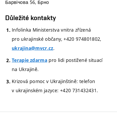
Барвічова 56, Брно
Důležité kontakty
Infolinka Ministerstva vnitra zřízená
pro ukrajinské občany, +420 974801802,
.
ukrajina@mvcr.cz
pro lidi postižené situací
Terapie zdarma
na Ukrajině.
Krizová pomoc v Ukrajinštině: telefon
v ukrajinském jazyce: +420 731432431.