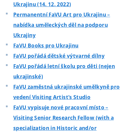
Ukrajinu (14. 12. 2022)
Permanentní FaVU Art pro Ukrajinu –
nabídka uměleckých děl na podporu
Ukrajiny
FaVU Books pro Ukrajinu
FaVU pořádá dětské výtvarné dílny
FaVU pořádá letní školu pro děti (nejen
ukrajinské)
FaVU zaměstná ukrajinské umělkyně pro
vedení Visiting Artist’s Studio
FaVU vypisuje nové pracovní místo –
Visiting Senior Research Fellow (with a
specialization in Historic and/or