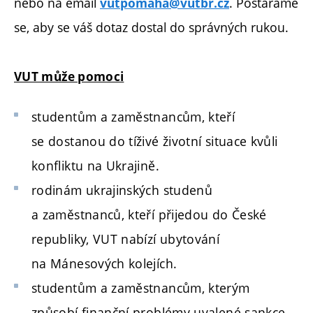
nebo na email
. Postaráme
vutpomaha@vutbr.cz
se, aby se váš dotaz dostal do správných rukou.
VUT může pomoci
studentům a zaměstnancům, kteří
se dostanou do tíživé životní situace kvůli
konfliktu na Ukrajině.
rodinám ukrajinských studenů
a zaměstnanců, kteří přijedou do České
republiky, VUT nabízí ubytování
na Mánesových kolejích.
studentům a zaměstnancům, kterým
způsobí finanční problémy uvalené sankce.