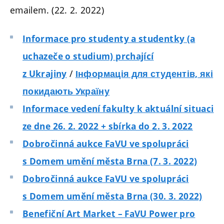
emailem. (22. 2. 2022)
Informace pro studenty a studentky (a
uchazeče o studium) prchající
/
z Ukrajiny
Інформація для студентів, які
покидають Україну
Informace vedení fakulty k aktuální situaci
ze dne 26. 2. 2022 + sbírka do 2. 3. 2022
Dobročinná aukce FaVU ve spolupráci
s Domem umění města Brna (7. 3. 2022)
Dobročinná aukce FaVU ve spolupráci
s Domem umění města Brna (30. 3. 2022)
Benefiční Art Market – FaVU Power pro