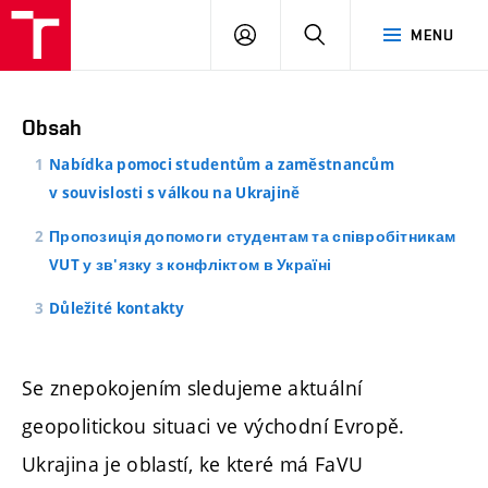
PŘIHLÁSIT
HLEDAT
MENU
SE
Obsah
Nabídka pomoci studentům a zaměstnancům
v souvislosti s válkou na Ukrajině
Пропозиція допомоги студентам та співробітникам
VUT у зв'язку з конфліктом в Україні
Důležité kontakty
Se znepokojením sledujeme aktuální
geopolitickou situaci ve východní Evropě.
Ukrajina je oblastí, ke které má FaVU