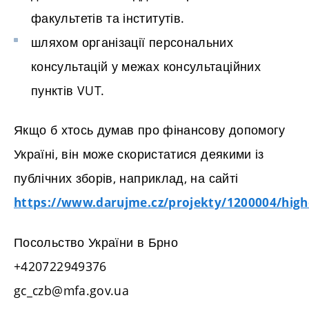
факультетів та інститутів.
шляхом організації персональних
консультацій у межах консультаційних
пунктів VUT.
Якщо б хтось думав про фінансову допомогу
Україні, він може скористатися деякими із
публічних зборів, наприклад, на сайті
https://www.darujme.cz/projekty/1200004/hig
Посольство України в Брно
+420722949376
gc_czb@mfa.gov.ua