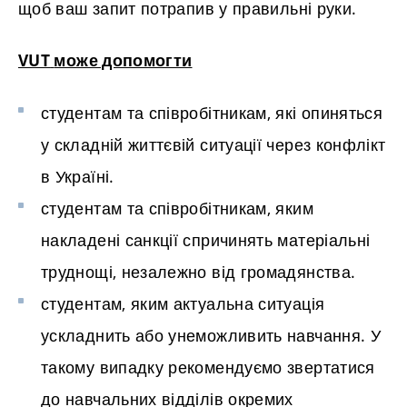
щоб ваш запит потрапив у правильні руки.
VUT
може допомогти
студентам та співробітникам, які опиняться
у складній життєвій ситуації через конфлікт
в Україні.
студентам та співробітникам, яким
накладені санкції спричинять матеріальні
труднощі, незалежно від громадянства.
студентам, яким актуальна ситуація
ускладнить або унеможливить навчання. У
такому випадку рекомендуємо звертатися
до навчальних відділів окремих