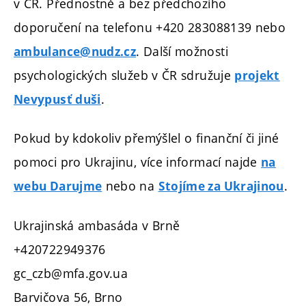
v ČR. Přednostně a bez předchozího
doporučení na telefonu +420 283088139 nebo
. Další možnosti
ambulance@nudz.cz
psychologických služeb v ČR sdružuje
projekt
.
Nevypusť duši
Pokud by kdokoliv přemýšlel o finanční či jiné
pomoci pro Ukrajinu, více informací najde
na
nebo na
.
webu Darujme
Stojíme za Ukrajinou
Ukrajinská ambasáda v Brně
+420722949376
gc_czb@mfa.gov.ua
Barvičova 56, Brno