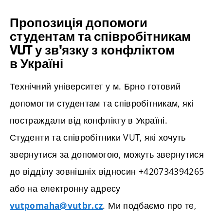
Пропозиція допомоги
студентам та співробітникам
VUT
у зв'язку з конфліктом
в Україні
Технічний університет y м. Брно готовий
допомогти студентам та співробітникам, які
постраждали від конфлікту в Україні.
Студенти та співробітники VUT, які хочуть
звернутися за допомогою, можуть звернутися
до відділу зовнішніх відносин +420734394265
або на електронну адресу
. Ми подбаємо про те,
vutpomaha@vutbr.cz