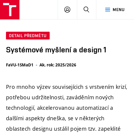
PŘIHLÁSIT
HLEDAT
MENU
SE
DETAIL PŘEDMĚTU
Systémové myšlení a design 1
FaVU-1SMaD1
Ak. rok: 2025/2026
Pro mnoho výzev souvisejícich s vrstvením krizí,
potřebou udržitelnosti, zaváděním nových
technologií, akcelerovanou automatizací a
dalšími aspekty dneška, se v některých
oblastech designu ustálil pojem tzv. zapeklité