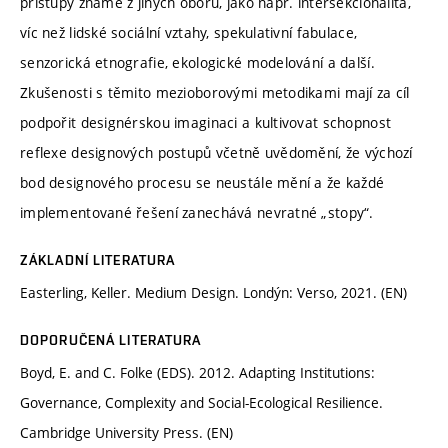
přístupy známé z jiných oborů, jako např. intersekcionalita,
víc než lidské sociální vztahy, spekulativní fabulace,
senzorická etnografie, ekologické modelování a další.
Zkušenosti s těmito mezioborovými metodikami mají za cíl
podpořit designérskou imaginaci a kultivovat schopnost
reflexe designových postupů včetně uvědomění, že výchozí
bod designového procesu se neustále mění a že každé
implementované řešení zanechává nevratné „stopy“.
ZÁKLADNÍ LITERATURA
Easterling, Keller. Medium Design. Londýn: Verso, 2021. (EN)
DOPORUČENÁ LITERATURA
Boyd, E. and C. Folke (EDS). 2012. Adapting Institutions:
Governance, Complexity and Social-Ecological Resilience.
Cambridge University Press. (EN)