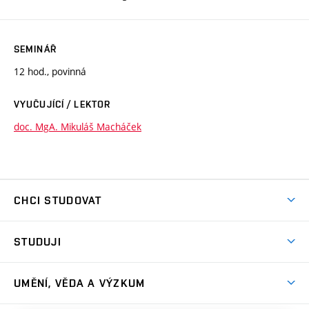
SEMINÁŘ
12 hod., povinná
VYUČUJÍCÍ / LEKTOR
doc. MgA. Mikuláš Macháček
CHCI STUDOVAT
Pojďte na FaVU
STUDUJI
Nabídka ateliérů
Aktuality a výzvy
Přijímačky
UMĚNÍ, VĚDA A VÝZKUM
Studijní oddělení
Dny otevřených dveří