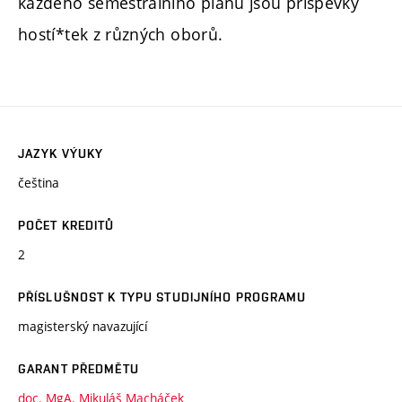
každého semestrálního plánu jsou příspěvky
hostí*tek z různých oborů.
JAZYK VÝUKY
čeština
POČET KREDITŮ
2
PŘÍSLUŠNOST K TYPU STUDIJNÍHO PROGRAMU
magisterský navazující
GARANT PŘEDMĚTU
doc. MgA. Mikuláš Macháček