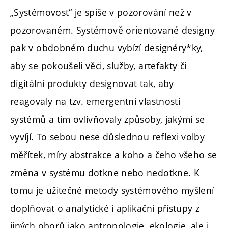
„Systémovost“ je spíše v pozorování než v
pozorovaném. Systémově orientované designy
pak v obdobném duchu vybízí designéry*ky,
aby se pokoušeli věci, služby, artefakty či
digitální produkty designovat tak, aby
reagovaly na tzv. emergentní vlastnosti
systémů a tím ovlivňovaly způsoby, jakými se
vyvíjí. To sebou nese důslednou reflexi volby
měřítek, míry abstrakce a koho a čeho všeho se
změna v systému dotkne nebo nedotkne. K
tomu je užitečné metody systémového myšlení
doplňovat o analytické i aplikační přístupy z
jiných oborů jako antropologie, ekologie, ale i