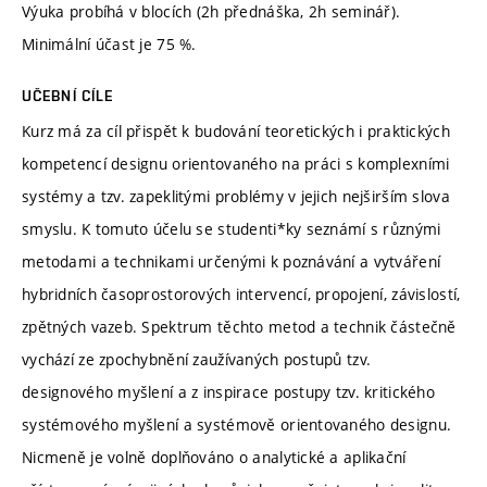
Výuka probíhá v blocích (2h přednáška, 2h seminář).
Minimální účast je 75 %.
UČEBNÍ CÍLE
Kurz má za cíl přispět k budování teoretických i praktických
kompetencí designu orientovaného na práci s komplexními
systémy a tzv. zapeklitými problémy v jejich nejširším slova
smyslu. K tomuto účelu se studenti*ky seznámí s různými
metodami a technikami určenými k poznávání a vytváření
hybridních časoprostorových intervencí, propojení, závislostí,
zpětných vazeb. Spektrum těchto metod a technik částečně
vychází ze zpochybnění zaužívaných postupů tzv.
designového myšlení a z inspirace postupy tzv. kritického
systémového myšlení a systémově orientovaného designu.
Nicmeně je volně doplňováno o analytické a aplikační