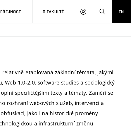
VEŘEJNOST
O FAKULTĚ
EN
PŘIHLÁSIT
HLEDAT
SE
relativně etablovaná základní témata, jakými
tu, Web 1.0-2.0, software studies a sociologický
oplní specifičtějšími texty a tématy. Zaměří se
ho rozhraní webových služeb, intervenci a
obfuskaci, jako i na historické proměny
echnologickou a infrastrukturní změnu