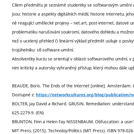
Cílem předmětu je seznámit studentky se softwarovým umění v p
jsou: historie a aspekty digitálních médií, historie Internetu,
ně reagující umělecké projevy – net.art, post-internet, datové u
problematiku narušování soukromí, datového dohledu a možnostm
než o ucelený přehled či lineární výklad předmět usiluje o posk
trojúhelníku: síť-software-umění.
Absolventky kurzu se orientují v oblasti softwarového umění, v p
nim kritický a autorsky vyhraněný přístup, který mohou dále up
BEAUDE, Boris. The Ends of the Internet [online]. Amsterdam: 
Dostupné z:
https://networkcultures.org/blog/publication/no
BOLTER, Jay David a Richard. GRUSIN. Remediation: understand
625-2279-9. (EN)
BRUNTON, Finn a Helen Fay NISSENBAUM. Obfuscation: a user's
MIT Press, [2015]. Technoloy/Politics (MIT Press). ISBN 978-026