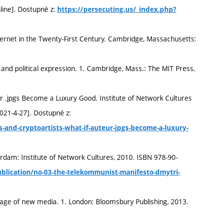
line]. Dostupné z:
https://persecuting.us/_index.php?
ernet in the Twenty-First Century. Cambridge, Massachusetts:
and political expression. 1. Cambridge, Mass.: The MIT Press,
ur .jpgs Become a Luxury Good. Institute of Network Cultures
2021-4-27]. Dostupné z:
-and-cryptoartists-what-if-auteur-jpgs-become-a-luxury-
dam: Institute of Network Cultures, 2010. ISBN 978-90-
ublication/no-03-the-telekommunist-manifesto-dmytri-
ge of new media. 1. London: Bloomsbury Publishing, 2013.