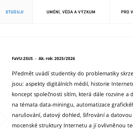
STUDUJI
UMĚNÍ, VĚDA A VÝZKUM
PRO 
FaVU-2SUS
Ak. rok: 2025/2026
Předmět uvádí studentky do problematiky skrze 
jsou: aspekty digitálních médií, historie Interne
koncept společnosti sítím, která dále rozvine a d
na témata data-miningu, automatizace grafické
narušování, datový dohled, šifrování a datovou 
mocenské struktury Internetu a jí ovlivněnou t