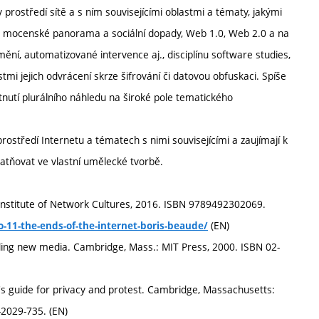
rostředí sítě a s ním souvisejícími oblastmi a tématy, jakými
 jeho mocenské panorama a sociální dopady, Web 1.0, Web 2.0 a na
mění, automatizované intervence aj., disciplínu software studies,
i jejich odvrácení skrze šifrování či datovou obfuskaci. Spíše
ytnutí plurálního náhledu na široké pole tematického
rostředí Internetu a tématech s nimi souvisejícími a zaujímají k
latňovat ve vlastní umělecké tvorbě.
Institute of Network Cultures, 2016. ISBN 9789492302069.
(EN)
-11-the-ends-of-the-internet-boris-beaude/
ing new media. Cambridge, Mass.: MIT Press, 2000. ISBN 02-
 guide for privacy and protest. Cambridge, Massachusetts:
-2029-735. (EN)