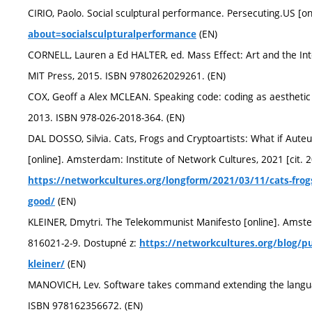
CIRIO, Paolo. Social sculptural performance. Persecuting.US [on
(EN)
about=socialsculpturalperformance
CORNELL, Lauren a Ed HALTER, ed. Mass Effect: Art and the Int
MIT Press, 2015. ISBN 9780262029261. (EN)
COX, Geoff a Alex MCLEAN. Speaking code: coding as aesthetic 
2013. ISBN 978-026-2018-364. (EN)
DAL DOSSO, Silvia. Cats, Frogs and Cryptoartists: What if Aute
[online]. Amsterdam: Institute of Network Cultures, 2021 [cit. 
https://networkcultures.org/longform/2021/03/11/cats-frogs
(EN)
good/
KLEINER, Dmytri. The Telekommunist Manifesto [online]. Amster
816021-2-9. Dostupné z:
https://networkcultures.org/blog/p
(EN)
kleiner/
MANOVICH, Lev. Software takes command extending the langua
ISBN 978162356672. (EN)