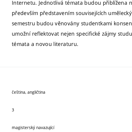
Internetu. Jednotlivá témata budou přiblížena ne
především představením souvisejících uměleckých
semestru budou věnovány studentkami konsen
umožní reflektovat nejen specifické zájmy studuj
témata a novou literaturu.
čeština, angličtina
3
magisterský navazující