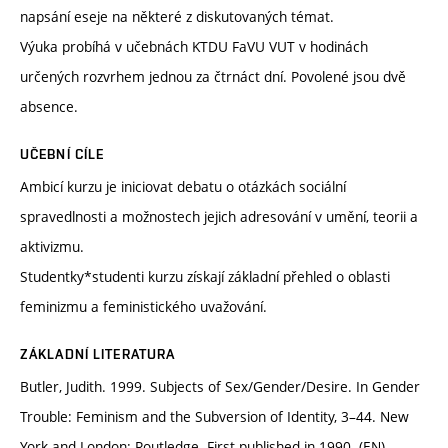
napsání eseje na některé z diskutovaných témat.
Výuka probíhá v učebnách KTDU FaVU VUT v hodinách
určených rozvrhem jednou za čtrnáct dní. Povolené jsou dvě
absence.
UČEBNÍ CÍLE
Ambicí kurzu je iniciovat debatu o otázkách sociální
spravedlnosti a možnostech jejich adresování v umění, teorii a
aktivizmu.
Studentky*studenti kurzu získají základní přehled o oblasti
feminizmu a feministického uvažování.
ZÁKLADNÍ LITERATURA
Butler, Judith. 1999. Subjects of Sex/Gender/Desire. In Gender
Trouble: Feminism and the Subversion of Identity, 3–44. New
York and London: Routledge. First published in 1990. (EN)