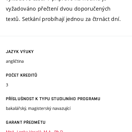
vyžadováno přečtení dvou doporučených
textů. Setkání probíhají jednou za čtrnáct dní.
JAZYK VÝUKY
angličtina
POČET KREDITŮ
3
PŘÍSLUŠNOST K TYPU STUDIJNÍHO PROGRAMU
bakalářský, magisterský navazující
GARANT PŘEDMĚTU
MgA. Lenka Veselá, M.A., Ph.D.