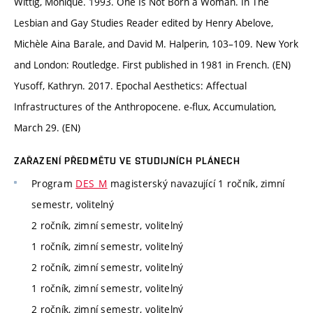
Wittig, Monique. 1993. One Is Not Born a Woman. In The
Lesbian and Gay Studies Reader edited by Henry Abelove,
Michèle Aina Barale, and David M. Halperin, 103–109. New York
and London: Routledge. First published in 1981 in French. (EN)
Yusoff, Kathryn. 2017. Epochal Aesthetics: Affectual
Infrastructures of the Anthropocene. e-flux, Accumulation,
March 29. (EN)
ZAŘAZENÍ PŘEDMĚTU VE STUDIJNÍCH PLÁNECH
Program
DES_M
magisterský navazující 1 ročník, zimní
semestr, volitelný
2 ročník, zimní semestr, volitelný
1 ročník, zimní semestr, volitelný
2 ročník, zimní semestr, volitelný
1 ročník, zimní semestr, volitelný
2 ročník, zimní semestr, volitelný