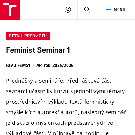
PŘIHLÁSIT
HLEDAT
MENU
SE
DETAIL PŘEDMĚTU
Feminist Seminar 1
FaVU-FEMS1
Ak. rok: 2025/2026
Přednášky a semináře. Přednášková část
seznámí účastníky kurzu s jednotlivými tématy
prostřednictvím výkladu textů feministicky
smýšlejících autorek*autorů, následný seminář
je diskuzí o myšlenkách představených ve
výkladové části. V přípravě na hodinu je