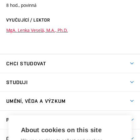
8 hod., povinná
VYUČUJÍCÍ / LEKTOR
MgA. Lenka Veselá, M.A., Ph.D.
CHCI STUDOVAT
Pojďte na FaVU
STUDUJI
Nabídka ateliérů
Aktuality a výzvy
Přijímačky
UMĚNÍ, VĚDA A VÝZKUM
Studijní oddělení
Dny otevřených dveří
Centrum výzkumu
Časový plán studia
PRO VEŘEJNOST
Přípravné kurzy
Umělecká činnost
Studijní předpisy a formuláře
About cookies on this site
Studium bez bariér
Letní školy a semestrální kurzy
Publikační činnost
O FAKULTĚ
Studium a stáže v zahraničí