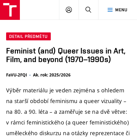
PŘIHLÁSIT
HLEDAT
MENU
SE
DETAIL PŘEDMĚTU
Feminist (and) Queer Issues in Art,
Film, and beyond (1970–1990s)
FaVU-2FQI
Ak. rok: 2025/2026
Výběr materiálu je veden zejména s ohledem
na starší období feminismu a queer vizuality –
na 80. a 90. léta – a zaměřuje se na dvě větve:
v rámci feministického (a queer feministického)
uměleckého diskurzu na otázky reprezentace či