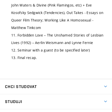
John Waters & Divine (Pink Flamingos, etc) + Eve
Kosofsky Sedgwick (Tendencies), Out Takes - Essays on
Queer Film Theory; Working Like A Homosexual -
Matthew Tinkcom
11. Forbidden Love – The Unshamed Stories of Lesbian
Lives (1992) – Aerlin Weismann and Lynne Fernie
12. Seminar with a guest (to be specified later)
13. Final recap.
CHCI STUDOVAT
Pojďte na FaVU
STUDUJI
Nabídka ateliérů