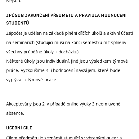
Nejsou.
ZPŮSOB ZAKONČENÍ PŘEDMĚTU A PRAVIDLA HODNOCENÍ
STUDENTŮ
Zápočet je udělen na základě plnění dílčích úkolů a aktivní účasti
na seminářích (studující musí na konci semestru mít splněny
všechny průběžné úkoly + docházku).
Některé úkoly jsou individuální, jiné jsou výsledkem týmové
práce. Vyzkoušíme si i hodnocení navzájem, které bude
vyplývat z týmové práce.
Akceptovány jsou 2, v případě online výuky 3 neomluvené
absence.
UČEBNÍ CÍLE
Cílem předmětu je seznámit studující s vybranými queer a