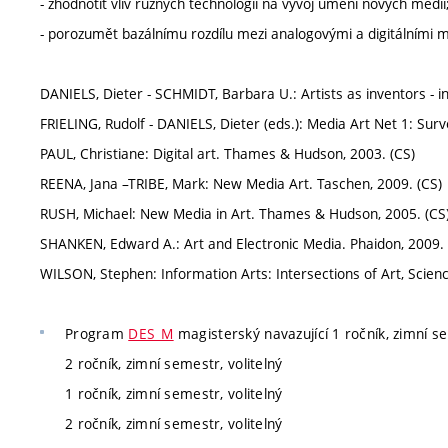
- zhodnotit vliv různých technologií na vývoj umění nových médií
- porozumět bazálnímu rozdílu mezi analogovými a digitálními m
DANIELS, Dieter - SCHMIDT, Barbara U.: Artists as inventors - in
FRIELING, Rudolf - DANIELS, Dieter (eds.): Media Art Net 1: Surv
PAUL, Christiane: Digital art. Thames & Hudson, 2003. (CS)
REENA, Jana –TRIBE, Mark: New Media Art. Taschen, 2009. (CS)
RUSH, Michael: New Media in Art. Thames & Hudson, 2005. (CS
SHANKEN, Edward A.: Art and Electronic Media. Phaidon, 2009. 
WILSON, Stephen: Information Arts: Intersections of Art, Scien
Program
DES_M
magisterský navazující 1 ročník, zimní se
2 ročník, zimní semestr, volitelný
1 ročník, zimní semestr, volitelný
2 ročník, zimní semestr, volitelný