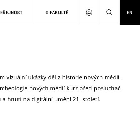
VEŘEJNOST
O FAKULTĚ
EN
PŘIHLÁSIT
HLEDAT
SE
vizuální ukázky děl z historie nových médií,
archeologie nových médií kurz před posluchači
a hnutí na digitální umění 21. století.