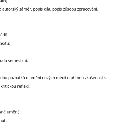
íla)
 autorský záměr, popis díla, popis zůsobu zpracování.
édií;
textu;
vodu semestru).
ladnu poznatků o umění nových médií o přímou zkušenost s
ritickou reflexi.
asné umění;
nutí;