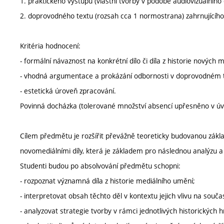
1. praktického výstupu (vlastní tvorby v podobě audiovizuálního d
2. doprovodného textu (rozsah cca 1 normostrana) zahrnujícího:
Kritéria hodnocení:
- formální návaznost na konkrétní dílo či díla z historie nových m
- vhodná argumentace a prokázání odbornosti v doprovodném 
- estetická úroveň zpracování.
Povinná docházka (tolerované množství absencí upřesněno v ú
Cílem předmětu je rozšířit převážně teoreticky budovanou zák
novomediálními díly, která je základem pro následnou analýzu a k
Studenti budou po absolvování předmětu schopni:
- rozpoznat významná díla z historie mediálního umění;
- interpretovat obsah těchto děl v kontextu jejich vlivu na souč
- analyzovat strategie tvorby v rámci jednotlivých historických h