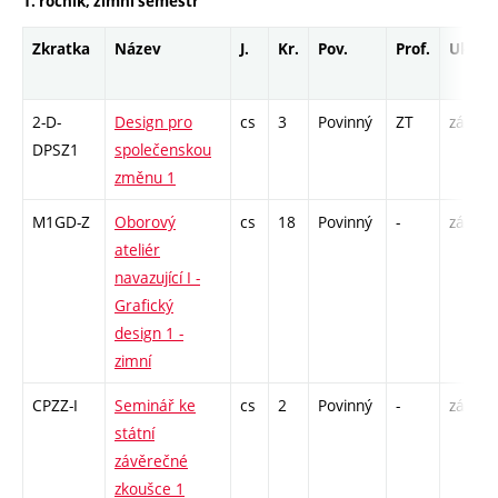
1. ročník, zimní semestr
Zkratka
Název
J.
Kr.
Pov.
Prof.
Uk.
2-D-
Design pro
cs
3
Povinný
ZT
zá
DPSZ1
společenskou
změnu 1
M1GD-Z
Oborový
cs
18
Povinný
-
zá,zk
ateliér
navazující I -
Grafický
design 1 -
zimní
CPZZ-I
Seminář ke
cs
2
Povinný
-
zá
státní
závěrečné
zkoušce 1