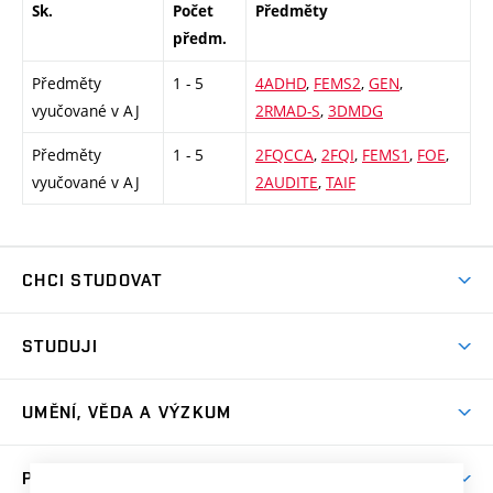
Sk.
Počet
Předměty
předm.
Předměty
1 - 5
4ADHD
,
FEMS2
,
GEN
,
vyučované v AJ
2RMAD-S
,
3DMDG
Předměty
1 - 5
2FQCCA
,
2FQI
,
FEMS1
,
FOE
,
vyučované v AJ
2AUDITE
,
TAIF
CHCI STUDOVAT
Pojďte na FaVU
STUDUJI
Nabídka ateliérů
Aktuality a výzvy
Přijímačky
UMĚNÍ, VĚDA A VÝZKUM
Studijní oddělení
Dny otevřených dveří
Centrum výzkumu
Časový plán studia
PRO VEŘEJNOST
Přípravné kurzy