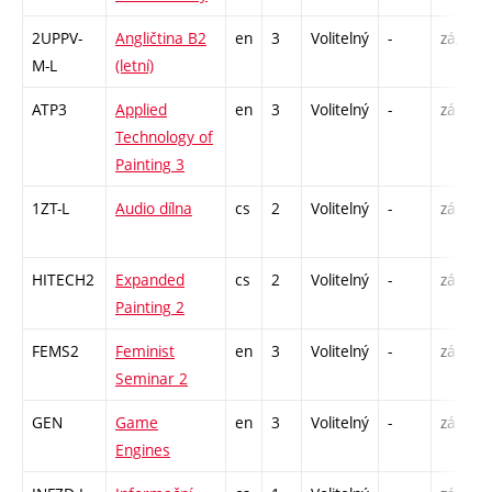
2UPPV-
Angličtina B2
en
3
Volitelný
-
zá,zk
M-L
(letní)
ATP3
Applied
en
3
Volitelný
-
zá
Technology of
Painting 3
1ZT-L
Audio dílna
cs
2
Volitelný
-
zá
HITECH2
Expanded
cs
2
Volitelný
-
zá
Painting 2
FEMS2
Feminist
en
3
Volitelný
-
zá
Seminar 2
GEN
Game
en
3
Volitelný
-
zá
Engines