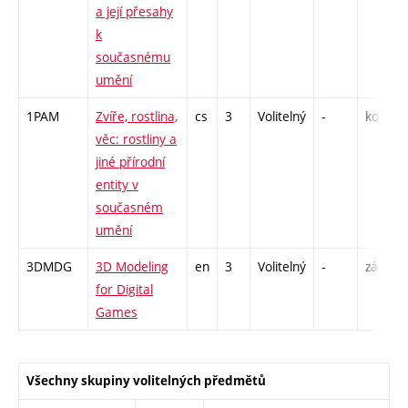
a její přesahy
k
současnému
umění
1PAM
Zvíře, rostlina,
cs
3
Volitelný
-
kol
věc: rostliny a
jiné přírodní
entity v
současném
umění
3DMDG
3D Modeling
en
3
Volitelný
-
zá
for Digital
Games
Všechny skupiny volitelných předmětů