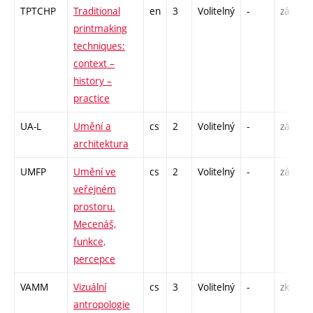
TPTCHP
Traditional
en
3
Volitelný
-
zá
printmaking
techniques:
context –
history –
practice
UA-L
Umění a
cs
2
Volitelný
-
zá
architektura
UMFP
Umění ve
cs
2
Volitelný
-
zá
veřejném
prostoru.
Mecenáš,
funkce,
percepce
VAMM
Vizuální
cs
3
Volitelný
-
zk
antropologie