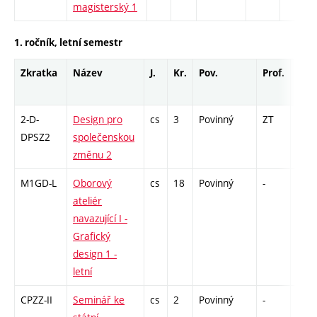
magisterský 1
1. ročník, letní semestr
Zkratka
Název
J.
Kr.
Pov.
Prof.
Uk.
2-D-
Design pro
cs
3
Povinný
ZT
kol
DPSZ2
společenskou
změnu 2
M1GD-L
Oborový
cs
18
Povinný
-
zá,z
ateliér
navazující I -
Grafický
design 1 -
letní
CPZZ-II
Seminář ke
cs
2
Povinný
-
zá