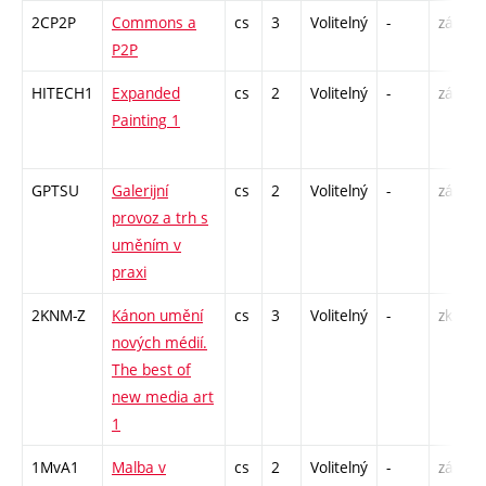
2CP2P
Commons a
cs
3
Volitelný
-
zá
P2P
HITECH1
Expanded
cs
2
Volitelný
-
zá
Painting 1
GPTSU
Galerijní
cs
2
Volitelný
-
zá
provoz a trh s
uměním v
praxi
2KNM-Z
Kánon umění
cs
3
Volitelný
-
zk
nových médií.
The best of
new media art
1
1MvA1
Malba v
cs
2
Volitelný
-
zá