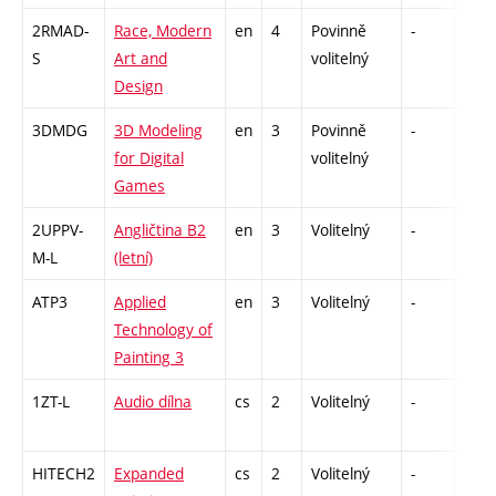
2RMAD-
Race, Modern
en
4
Povinně
-
zk
S
Art and
volitelný
Design
3DMDG
3D Modeling
en
3
Povinně
-
zá
for Digital
volitelný
Games
2UPPV-
Angličtina B2
en
3
Volitelný
-
zá,z
M-L
(letní)
ATP3
Applied
en
3
Volitelný
-
zá
Technology of
Painting 3
1ZT-L
Audio dílna
cs
2
Volitelný
-
zá
HITECH2
Expanded
cs
2
Volitelný
-
zá