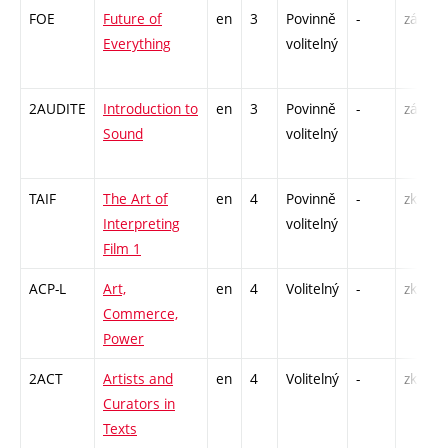
FOE
Future of
en
3
Povinně
-
zá
Everything
volitelný
2AUDITE
Introduction to
en
3
Povinně
-
zá
Sound
volitelný
TAIF
The Art of
en
4
Povinně
-
zk
Interpreting
volitelný
Film 1
ACP-L
Art,
en
4
Volitelný
-
zk
Commerce,
Power
2ACT
Artists and
en
4
Volitelný
-
zk
Curators in
Texts