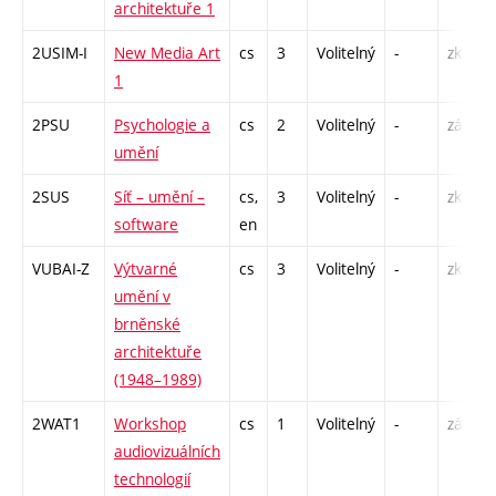
architektuře 1
2USIM-I
New Media Art
cs
3
Volitelný
-
zk
1
2PSU
Psychologie a
cs
2
Volitelný
-
zá
umění
2SUS
Síť – umění –
cs,
3
Volitelný
-
zk
software
en
VUBAI-Z
Výtvarné
cs
3
Volitelný
-
zk
umění v
brněnské
architektuře
(1948–1989)
2WAT1
Workshop
cs
1
Volitelný
-
zá
audiovizuálních
technologií