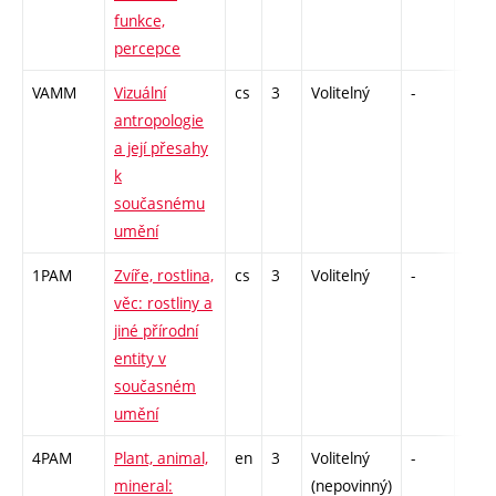
funkce,
percepce
VAMM
Vizuální
cs
3
Volitelný
-
zk
antropologie
a její přesahy
k
současnému
umění
1PAM
Zvíře, rostlina,
cs
3
Volitelný
-
kol
věc: rostliny a
jiné přírodní
entity v
současném
umění
4PAM
Plant, animal,
en
3
Volitelný
-
kol
mineral:
(nepovinný)