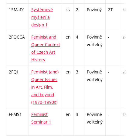
1SMaD1
Systémové
cs
2
Povinný
ZT
kol
myšlení a
design 1
2FQCCA
Feminist and
en
4
Povinně
-
zk
Queer Context
volitelný
of Czech Art
History
2FQI
Feminist (and)
en
3
Povinně
-
zá
Queer Issues
volitelný
in Art, Film,
and beyond
(1970–1990s)
FEMS1
Feminist
en
3
Povinně
-
zá
Seminar 1
volitelný