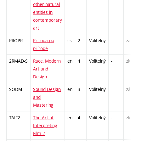
other natural
entities in
contemporary
art
PROPR
Příroda po
cs
2
Volitelný
-
zá
přírodě
2RMAD-S
Race, Modern
en
4
Volitelný
-
zk
Art and
Design
SODM
Sound Design
en
3
Volitelný
-
zá
and
Mastering
TAIF2
The Art of
en
4
Volitelný
-
zk
Interpreting
Film 2