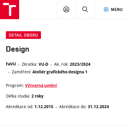
PŘIHLÁSIT
HLEDAT
MENU
SE
DETAIL OBORU
Design
FaVU
Zkratka:
Ak. rok:
VU-D
2023/2024
Zaměření:
Ateliér grafického designu 1
Program:
Výtvarná umění
Délka studia:
2 roky
Akreditace od:
Akreditace do:
1.12.2015
31.12.2024