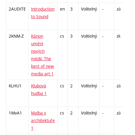
2AUDITE
Introduction
en
3
Volitelný
-
zá
P -
to Sound
CPR
13
2KNM-Z
Kánon
cs
3
Volitelný
-
zk
S -
umění
nových
médií. The
best of new
media art 1
KLHU1
Klubová
cs
2
Volitelný
-
zá
P - 
hudba 1
CPR
18
1MvA1
Malba v
cs
2
Volitelný
-
zá
P -
architektuře
1