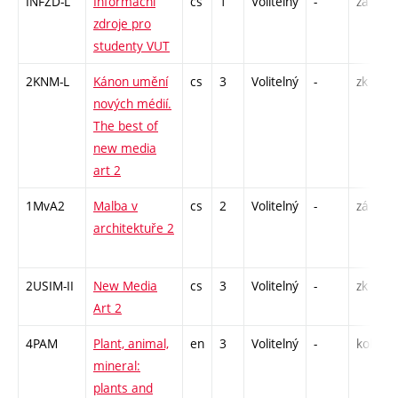
INFZD-L
Informační
cs
1
Volitelný
-
zá
zdroje pro
studenty VUT
2KNM-L
Kánon umění
cs
3
Volitelný
-
zk
nových médií.
The best of
new media
art 2
1MvA2
Malba v
cs
2
Volitelný
-
zá
architektuře 2
2USIM-II
New Media
cs
3
Volitelný
-
zk
Art 2
4PAM
Plant, animal,
en
3
Volitelný
-
kol
mineral:
plants and