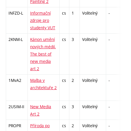
Painting 2
INFZD-L
Informační
cs
1
Volitelný
-
zá
zdroje pro
studenty VUT
2KNM-L
Kánon umění
cs
3
Volitelný
-
zk
nových médií.
The best of
new media
art 2
1MvA2
Malba v
cs
2
Volitelný
-
zá
architektuře 2
2USIM-II
New Media
cs
3
Volitelný
-
zk
Art 2
PROPR
Příroda po
cs
2
Volitelný
-
zá