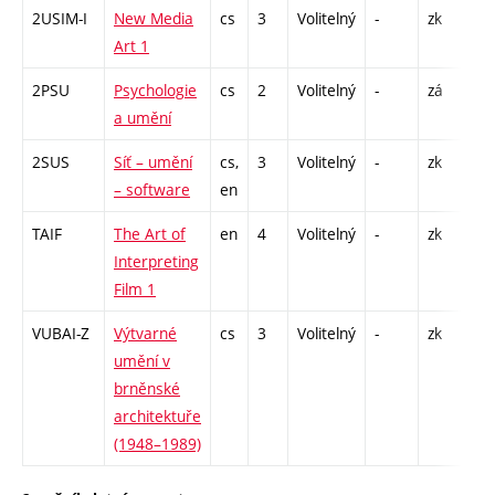
2USIM-I
New Media
cs
3
Volitelný
-
zk
P -
Art 1
2PSU
Psychologie
cs
2
Volitelný
-
zá
P -
a umění
2SUS
Síť – umění
cs,
3
Volitelný
-
zk
P -
– software
en
TAIF
The Art of
en
4
Volitelný
-
zk
P -
Interpreting
S -
Film 1
VUBAI-Z
Výtvarné
cs
3
Volitelný
-
zk
P -
umění v
EX 
brněnské
architektuře
(1948–1989)