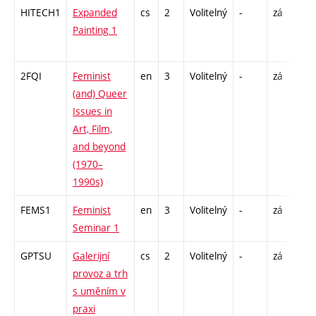
HITECH1
Expanded
cs
2
Volitelný
-
zá
P -
Painting 1
EX 
C1 
2FQI
Feminist
en
3
Volitelný
-
zá
S -
(and) Queer
Issues in
Art, Film,
and beyond
(1970–
1990s)
FEMS1
Feminist
en
3
Volitelný
-
zá
P - 
Seminar 1
S -
GPTSU
Galerijní
cs
2
Volitelný
-
zá
P - 
provoz a trh
S -
s uměním v
praxi