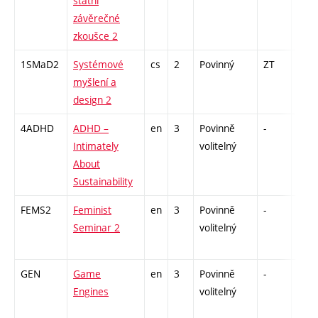
státní
závěrečné
zkoušce 2
1SMaD2
Systémové
cs
2
Povinný
ZT
zá
myšlení a
design 2
4ADHD
ADHD –
en
3
Povinně
-
zá
Intimately
volitelný
About
Sustainability
FEMS2
Feminist
en
3
Povinně
-
zá
Seminar 2
volitelný
GEN
Game
en
3
Povinně
-
zá
Engines
volitelný