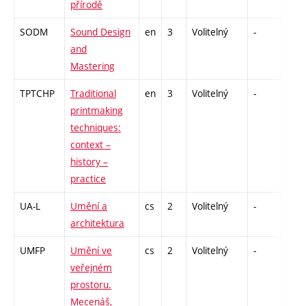
přírodě
SODM
Sound Design
en
3
Volitelný
-
zá
and
Mastering
TPTCHP
Traditional
en
3
Volitelný
-
zá
printmaking
techniques:
context –
history –
practice
UA-L
Umění a
cs
2
Volitelný
-
zá
architektura
UMFP
Umění ve
cs
2
Volitelný
-
zá
veřejném
prostoru.
Mecenáš,