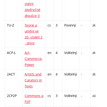
státní
S -
závěrečné
zkoušce 3
TU-Z
Teorie a
cs
3
Povinný
-
zk
P -
umění ve
20. století 2
- zimní
ACP-L
Art,
en
4
Volitelný
-
zk
P -
Commerce,
S -
Power
2ACT
Artists and
en
4
Volitelný
-
zk
P -
Curators in
S -
Texts
2CP2P
Commons a
cs
3
Volitelný
-
zá
P -
P2P
S -