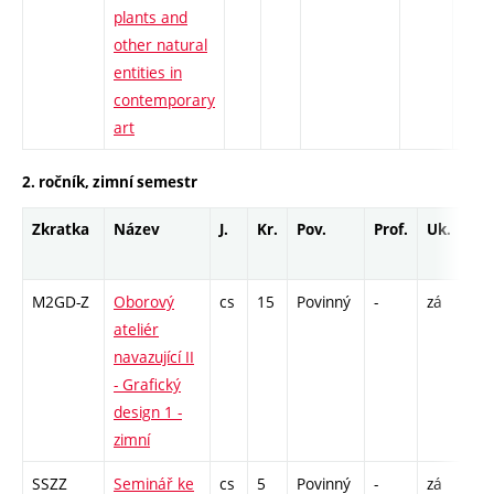
plants and
other natural
entities in
contemporary
art
2. ročník, zimní semestr
Zkratka
Název
J.
Kr.
Pov.
Prof.
Uk.
Ho
ro
M2GD-Z
Oborový
cs
15
Povinný
-
zá
S -
ateliér
navazující II
- Grafický
design 1 -
zimní
SSZZ
Seminář ke
cs
5
Povinný
-
zá
K - 