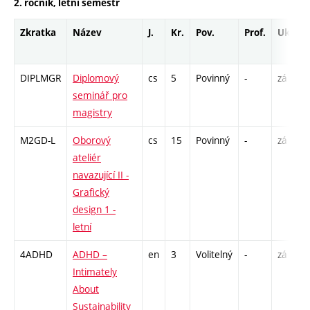
2. ročník, letní semestr
Zkratka
Název
J.
Kr.
Pov.
Prof.
Uk.
DIPLMGR
Diplomový
cs
5
Povinný
-
zá
seminář pro
magistry
M2GD-L
Oborový
cs
15
Povinný
-
zá
ateliér
navazující II -
Grafický
design 1 -
letní
4ADHD
ADHD –
en
3
Volitelný
-
zá
Intimately
About
Sustainability