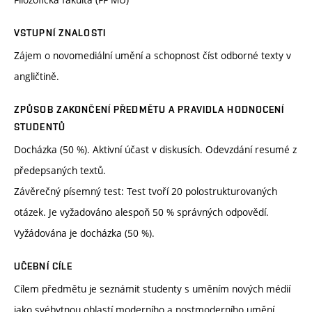
VSTUPNÍ ZNALOSTI
Zájem o novomediální umění a schopnost číst odborné texty v
angličtině.
ZPŮSOB ZAKONČENÍ PŘEDMĚTU A PRAVIDLA HODNOCENÍ
STUDENTŮ
Docházka (50 %). Aktivní účast v diskusích. Odevzdání resumé z
předepsaných textů.
Závěrečný písemný test: Test tvoří 20 polostrukturovaných
otázek. Je vyžadováno alespoň 50 % správných odpovědí.
Vyžádována je docházka (50 %).
UČEBNÍ CÍLE
Cílem předmětu je seznámit studenty s uměním nových médií
jako svébytnou oblastí moderního a postmoderního umění