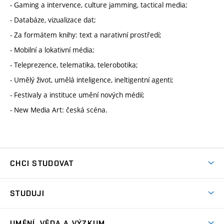
- Gaming a intervence, culture jamming, tactical media;
- Databáze, vizualizace dat;
- Za formátem knihy: text a narativní prostředí;
- Mobilní a lokativní média;
- Teleprezence, telematika, telerobotika;
- Umělý život, umělá inteligence, ineltigentní agenti;
- Festivaly a instituce umění nových médií;
- New Media Art: česká scéna.
CHCI STUDOVAT
Pojďte na FaVU
STUDUJI
Nabídka ateliérů
Aktuality a výzvy
Přijímačky
UMĚNÍ, VĚDA A VÝZKUM