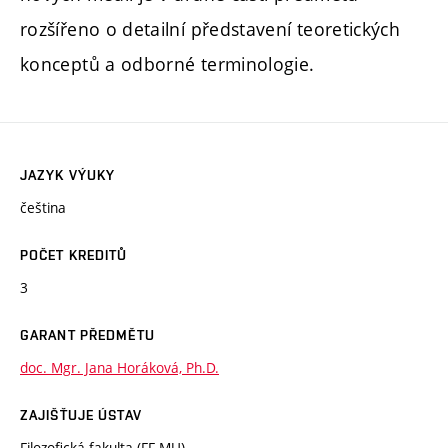
rozšířeno o detailní představení teoretických
konceptů a odborné terminologie.
JAZYK VÝUKY
čeština
POČET KREDITŮ
3
GARANT PŘEDMĚTU
doc. Mgr. Jana Horáková, Ph.D.
ZAJIŠŤUJE ÚSTAV
Filozofická fakulta (FF MU)