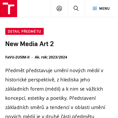
PŘIHLÁSIT
HLEDAT
MENU
SE
DETAIL PŘEDMĚTU
New Media Art 2
FaVU-2USIM-II
Ak. rok: 2023/2024
Předmět představuje umění nových médií v
historické perspektivě, z hlediska jeho
základních forem (médií) a k nim se vážících
koncepcí, estetiky a poetiky. Představení
základních směrů a tendencí v oblasti umění
nových médií je v druhé části předmětu