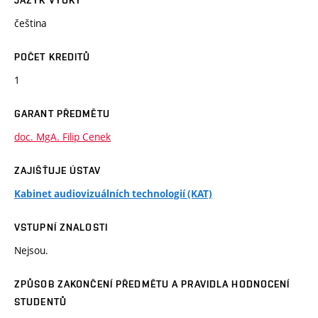
JAZYK VÝUKY
čeština
POČET KREDITŮ
1
GARANT PŘEDMĚTU
doc. MgA. Filip Cenek
ZAJIŠŤUJE ÚSTAV
Kabinet audiovizuálních technologií (KAT)
VSTUPNÍ ZNALOSTI
Nejsou.
ZPŮSOB ZAKONČENÍ PŘEDMĚTU A PRAVIDLA HODNOCENÍ
STUDENTŮ