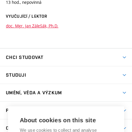
13 hod., nepovinná
VYUČUJÍCÍ / LEKTOR
doc. Mgr. Jan Zálešák, Ph.D.
CHCI STUDOVAT
Pojďte na FaVU
STUDUJI
Nabídka ateliérů
Aktuality a výzvy
Přijímačky
UMĚNÍ, VĚDA A VÝZKUM
Studijní oddělení
Dny otevřených dveří
Centrum výzkumu
Časový plán studia
PRO VEŘEJNOST
Přípravné kurzy
Umělecká činnost
Studijní předpisy a formuláře
About cookies on this site
Studium bez bariér
Letní školy a semestrální kurzy
Publikační činnost
O FAKULTĚ
Studium a stáže v zahraničí
We use cookies to collect and analyse
Katedra teorií a dějin umění