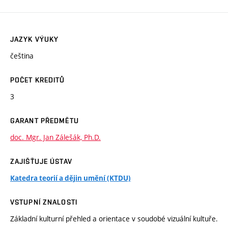
JAZYK VÝUKY
čeština
POČET KREDITŮ
3
GARANT PŘEDMĚTU
doc. Mgr. Jan Zálešák, Ph.D.
ZAJIŠŤUJE ÚSTAV
Katedra teorií a dějin umění (KTDU)
VSTUPNÍ ZNALOSTI
Základní kulturní přehled a orientace v soudobé vizuální kultuře.