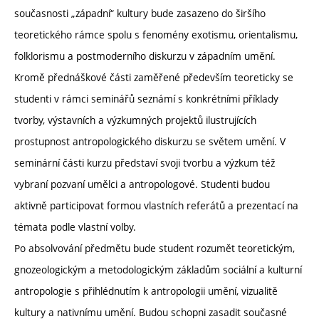
současnosti „západní“ kultury bude zasazeno do širšího
teoretického rámce spolu s fenomény exotismu, orientalismu,
folklorismu a postmoderního diskurzu v západním umění.
Kromě přednáškové části zaměřené především teoreticky se
studenti v rámci seminářů seznámí s konkrétními příklady
tvorby, výstavních a výzkumných projektů ilustrujících
prostupnost antropologického diskurzu se světem umění. V
seminární části kurzu představí svoji tvorbu a výzkum též
vybraní pozvaní umělci a antropologové. Studenti budou
aktivně participovat formou vlastních referátů a prezentací na
témata podle vlastní volby.
Po absolvování předmětu bude student rozumět teoretickým,
gnozeologickým a metodologickým základům sociální a kulturní
antropologie s přihlédnutím k antropologii umění, vizualitě
kultury a nativnímu umění. Budou schopni zasadit současné