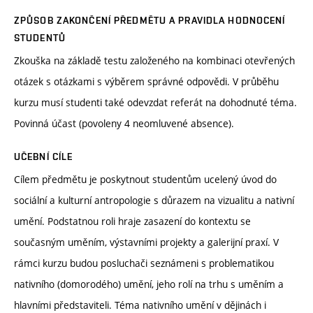
ZPŮSOB ZAKONČENÍ PŘEDMĚTU A PRAVIDLA HODNOCENÍ
STUDENTŮ
Zkouška na základě testu založeného na kombinaci otevřených
otázek s otázkami s výběrem správné odpovědi. V průběhu
kurzu musí studenti také odevzdat referát na dohodnuté téma.
Povinná účast (povoleny 4 neomluvené absence).
UČEBNÍ CÍLE
Cílem předmětu je poskytnout studentům ucelený úvod do
sociální a kulturní antropologie s důrazem na vizualitu a nativní
umění. Podstatnou roli hraje zasazení do kontextu se
současným uměním, výstavními projekty a galerijní praxí. V
rámci kurzu budou posluchači seznámeni s problematikou
nativního (domorodého) umění, jeho rolí na trhu s uměním a
hlavními představiteli. Téma nativního umění v dějinách i