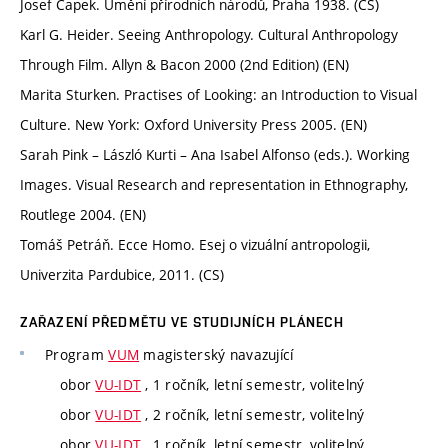
Josef Čapek. Umění přírodních národů, Praha 1938. (CS)
Karl G. Heider. Seeing Anthropology. Cultural Anthropology
Through Film. Allyn & Bacon 2000 (2nd Edition) (EN)
Marita Sturken. Practises of Looking: an Introduction to Visual
Culture. New York: Oxford University Press 2005. (EN)
Sarah Pink – László Kurti – Ana Isabel Alfonso (eds.). Working
Images. Visual Research and representation in Ethnography,
Routlege 2004. (EN)
Tomáš Petráň. Ecce Homo. Esej o vizuální antropologii,
Univerzita Pardubice, 2011. (CS)
ZAŘAZENÍ PŘEDMĚTU VE STUDIJNÍCH PLÁNECH
Program
VUM
magisterský navazující
obor
VU-IDT
, 1 ročník, letní semestr, volitelný
obor
VU-IDT
, 2 ročník, letní semestr, volitelný
obor
VU-IDT
, 1 ročník, letní semestr, volitelný