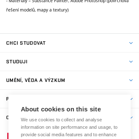
- Materiály – Substance Painter, Adobe Photoshop (povrchová
řešení modelů, mapy a textury)
CHCI STUDOVAT
Pojďte na FaVU
STUDUJI
Nabídka ateliérů
Aktuality a výzvy
Přijímačky
UMĚNÍ, VĚDA A VÝZKUM
Studijní oddělení
Dny otevřených dveří
Centrum výzkumu
Časový plán studia
PRO VEŘEJNOST
Přípravné kurzy
Umělecká činnost
Studijní předpisy a formuláře
About cookies on this site
Studium bez bariér
Letní školy a semestrální kurzy
Publikační činnost
O FAKULTĚ
Studium a stáže v zahraničí
We use cookies to collect and analyse
Katedra teorií a dějin umění
Nakladatelská a vydavatelská činnost
Projekty
information on site performance and usage, to
Rezidenční pobyty
Aktuality
Kabinety a dílny
Research Catalogue
provide social media features and to enhance
Vysoké
Výstavy