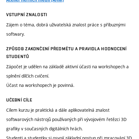
Ateliér herních médií (AHM)
VSTUPNÍ ZNALOSTI
Zájem o téma, dobrá uživatelská znalost práce s příbuznými
softwary.
ZPŮSOB ZAKONČENÍ PŘEDMĚTU A PRAVIDLA HODNOCENÍ
STUDENTŮ
Zápočet je udělen na základě aktivní účasti na workshopech a
splnění dílčích cvičení.
Účast na workshopech je povinná.
UČEBNÍ CÍLE
Cílem kurzu je praktická a dále aplikovatelná znalost
softwarových nástrojů používaných při vývojovém řetězci 3D
grafiky v současných digitálních hrách.
Studenti a studentky si osvojí základní postup při zpracování 3D