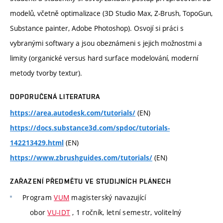
modelů, včetně optimalizace (3D Studio Max, Z-Brush, TopoGun,
Substance painter, Adobe Photoshop). Osvojí si práci s
vybranými softwary a jsou obeznámeni s jejich možnostmi a
limity (organické versus hard surface modelování, moderní
metody tvorby textur).
DOPORUČENÁ LITERATURA
(EN)
https://area.autodesk.com/tutorials/
https://docs.substance3d.com/spdoc/tutorials-
(EN)
142213429.html
(EN)
https://www.zbrushguides.com/tutorials/
ZAŘAZENÍ PŘEDMĚTU VE STUDIJNÍCH PLÁNECH
Program
VUM
magisterský navazující
obor
VU-IDT
, 1 ročník, letní semestr, volitelný