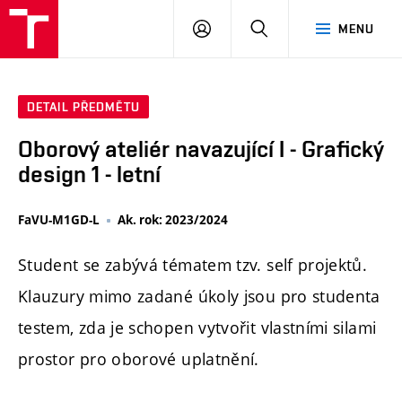
PŘIHLÁSIT
HLEDAT
MENU
SE
DETAIL PŘEDMĚTU
Oborový ateliér navazující I - Grafický
design 1 - letní
FaVU-M1GD-L
Ak. rok: 2023/2024
Student se zabývá tématem tzv. self projektů.
Klauzury mimo zadané úkoly jsou pro studenta
testem, zda je schopen vytvořit vlastními silami
prostor pro oborové uplatnění.