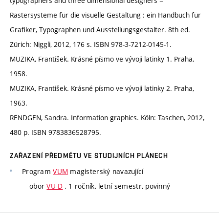
typographers and three dimensional designers =
Rastersysteme für die visuelle Gestaltung : ein Handbuch für
Grafiker, Typographen und Ausstellungsgestalter. 8th ed.
Zürich: Niggli, 2012, 176 s. ISBN 978-3-7212-0145-1.
MUZIKA, František. Krásné písmo ve vývoji latinky 1. Praha,
1958.
MUZIKA, František. Krásné písmo ve vývoji latinky 2. Praha,
1963.
RENDGEN, Sandra. Information graphics. Köln: Taschen, 2012,
480 p. ISBN 9783836528795.
ZAŘAZENÍ PŘEDMĚTU VE STUDIJNÍCH PLÁNECH
Program
VUM
magisterský navazující
obor
VU-D
, 1 ročník, letní semestr, povinný