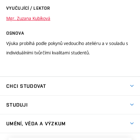
VYUČUJÍCÍ / LEKTOR
Mgr. Zuzana Kubíková
OSNOVA
Výuka probíhá podle pokynů vedoucího ateliéru a v souladu s
individuálními tvůrčími kvalitami studentů.
CHCI STUDOVAT
Pojďte na FaVU
STUDUJI
Nabídka ateliérů
Aktuality a výzvy
Přijímačky
UMĚNÍ, VĚDA A VÝZKUM
Studijní oddělení
Dny otevřených dveří
Centrum výzkumu
Časový plán studia