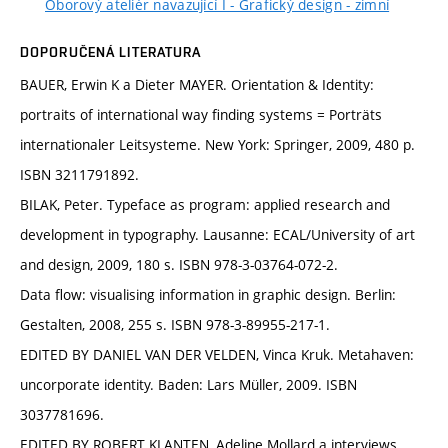
Oborový ateliér navazující I - Grafický design - zimní
DOPORUČENÁ LITERATURA
BAUER, Erwin K a Dieter MAYER. Orientation & Identity:
portraits of international way finding systems = Porträts
internationaler Leitsysteme. New York: Springer, 2009, 480 p.
ISBN 3211791892.
BILAK, Peter. Typeface as program: applied research and
development in typography. Lausanne: ECAL/University of art
and design, 2009, 180 s. ISBN 978-3-03764-072-2.
Data flow: visualising information in graphic design. Berlin:
Gestalten, 2008, 255 s. ISBN 978-3-89955-217-1.
EDITED BY DANIEL VAN DER VELDEN, Vinca Kruk. Metahaven:
uncorporate identity. Baden: Lars Müller, 2009. ISBN
3037781696.
EDITED BY ROBERT KLANTEN, Adeline Mollard a interviews