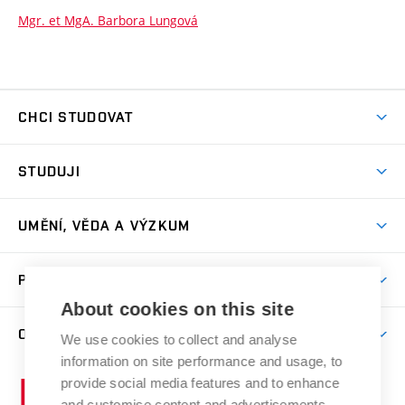
Mgr. et MgA. Barbora Lungová
CHCI STUDOVAT
Pojďte na FaVU
STUDUJI
Nabídka ateliérů
Aktuality a výzvy
Přijímačky
UMĚNÍ, VĚDA A VÝZKUM
Studijní oddělení
Dny otevřených dveří
Centrum výzkumu
Časový plán studia
PRO VEŘEJNOST
Přípravné kurzy
Umělecká činnost
Studijní předpisy a formuláře
About cookies on this site
Studium bez bariér
Letní školy a semestrální kurzy
Publikační činnost
O FAKULTĚ
Studium a stáže v zahraničí
We use cookies to collect and analyse
Katedra teorií a dějin umění
Nakladatelská a vydavatelská činnost
Projekty
information on site performance and usage, to
Rezidenční pobyty
Aktuality
Kabinety a dílny
Research Catalogue
provide social media features and to enhance
Vysoké
Výstavy
Odborná praxe
Portal
Informační tabule
and customise content and advertisements.