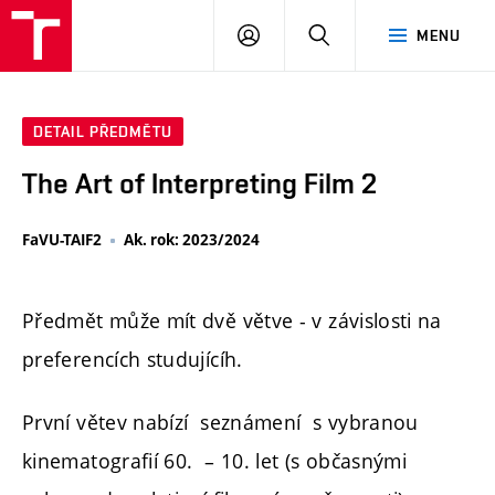
PŘIHLÁSIT
HLEDAT
MENU
SE
DETAIL PŘEDMĚTU
The Art of Interpreting Film 2
FaVU-TAIF2
Ak. rok: 2023/2024
Předmět může mít dvě větve - v závislosti na
preferencích studujícíh.
První větev nabízí seznámení s vybranou
kinematografií 60. – 10. let (s občasnými