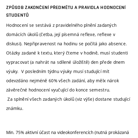
ZPŮSOB ZAKONČENÍ PŘEDMĚTU A PRAVIDLA HODNOCENÍ
STUDENTŮ
Hodnocení se sestává z pravidelného plnění zadaných
domácích úkolů (četba, její písemná reflexe, reflexe v
diskusi). Nepřipravenost na hodinu se počítá jako absence.
Otázky zadané k textu, který čteme v hodině, musí studenti
vypracovat (a nahrát na sdílené úložiště) den přede dnem
výuky. V posledním týdnu výuky musí studující mít
odevzdáno nejméně 60% všech zadání, aby mělx nárok
závěrečné hodnocení vyučující do konce semestru.
Za splnění všech zadaných úkolů (viz výše) dostane studující
známku.
Min. 75% aktivní účast na videokonferencích (nutná prokázaná