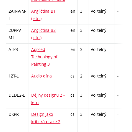
2AINV/M-
Angličtina B1
en
3
Volitelný
-
L
(letní)
2UPPV-
Angličtina B2
en
3
Volitelný
-
M-L
(letní)
ATP3
Applied
en
3
Volitelný
-
Technology of
Painting 3
1ZT-L
Audio dílna
cs
2
Volitelný
-
DEDE2-L
Dějiny designu 2 -
cs
3
Volitelný
-
letní
DKPR
Design jako
cs
3
Volitelný
-
kritická praxe 2