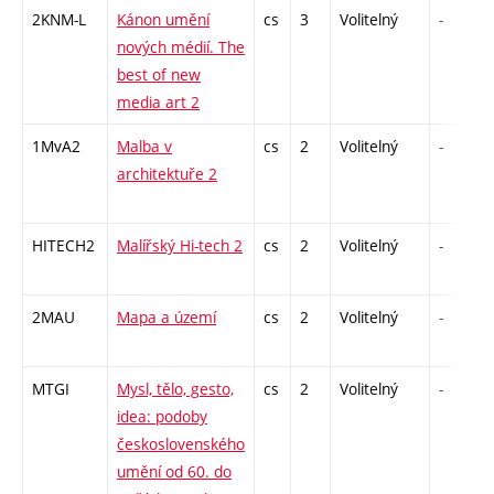
2KNM-L
Kánon umění
cs
3
Volitelný
-
nových médií. The
best of new
media art 2
1MvA2
Malba v
cs
2
Volitelný
-
architektuře 2
HITECH2
Malířský Hi-tech 2
cs
2
Volitelný
-
2MAU
Mapa a území
cs
2
Volitelný
-
MTGI
Mysl, tělo, gesto,
cs
2
Volitelný
-
idea: podoby
československého
umění od 60. do