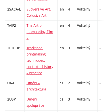
2SACA-L
Subversive Art,
en
4
Volitelný
-
Collusive Art
TAIF2
The Art of
en
4
Volitelný
-
Interpreting Film
2
TPTCHP
Traditional
en
3
Volitelný
-
printmaking
techniques:
context – history
– practice
UA-L
Umění –
cs
2
Volitelný
-
architektura
2USP
Umění
cs
3
Volitelný
-
spolupráce