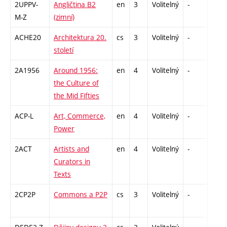
2UPPV-
Angličtina B2
en
3
Volitelný
-
zá,zk
M-Z
(zimní)
ACHE20
Architektura 20.
cs
3
Volitelný
-
zk
století
2A1956
Around 1956:
en
4
Volitelný
-
zk
the Culture of
the Mid Fifties
ACP-L
Art, Commerce,
en
4
Volitelný
-
zk
Power
2ACT
Artists and
en
4
Volitelný
-
zk
Curators in
Texts
2CP2P
Commons a P2P
cs
3
Volitelný
-
zá