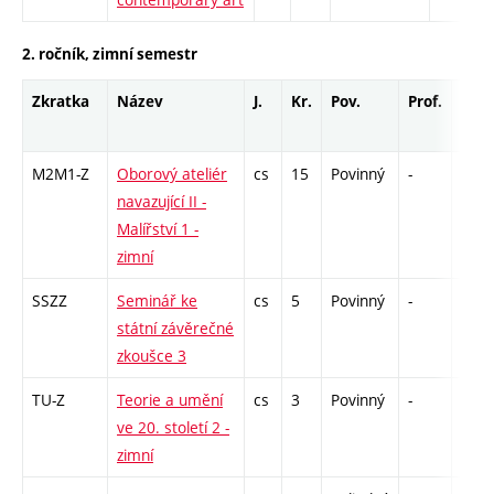
2. ročník, zimní semestr
Zkratka
Název
J.
Kr.
Pov.
Prof.
Uk.
M2M1-Z
Oborový ateliér
cs
15
Povinný
-
zá
navazující II -
Malířství 1 -
zimní
SSZZ
Seminář ke
cs
5
Povinný
-
zá
státní závěrečné
zkoušce 3
TU-Z
Teorie a umění
cs
3
Povinný
-
zk
ve 20. století 2 -
zimní