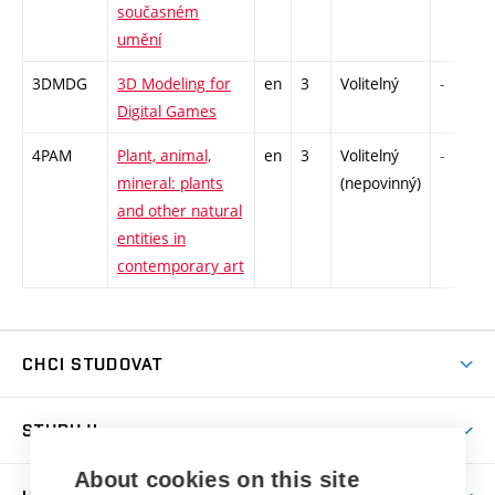
současném
umění
3DMDG
3D Modeling for
en
3
Volitelný
-
Digital Games
4PAM
Plant, animal,
en
3
Volitelný
-
mineral: plants
(nepovinný)
and other natural
entities in
contemporary art
CHCI STUDOVAT
Pojďte na FaVU
STUDUJI
Nabídka ateliérů
Aktuality a výzvy
About cookies on this site
Přijímačky