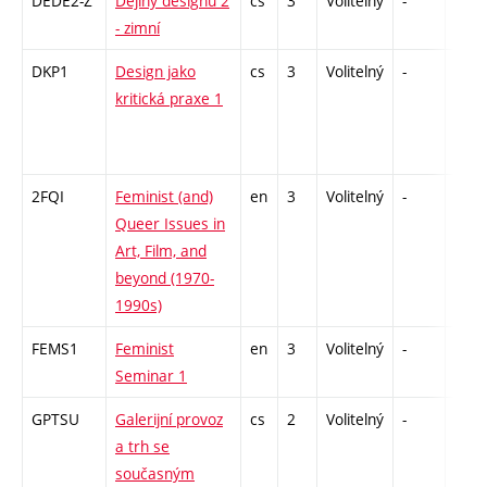
DEDE2-Z
Dějiny designu 2
cs
3
Volitelný
-
zk
- zimní
DKP1
Design jako
cs
3
Volitelný
-
zá
kritická praxe 1
2FQI
Feminist (and)
en
3
Volitelný
-
zá
Queer Issues in
Art, Film, and
beyond (1970-
1990s)
FEMS1
Feminist
en
3
Volitelný
-
zá
Seminar 1
GPTSU
Galerijní provoz
cs
2
Volitelný
-
zá
a trh se
současným