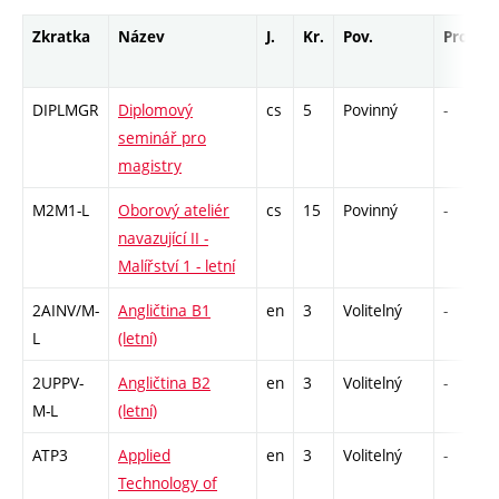
Zkratka
Název
J.
Kr.
Pov.
Prof.
DIPLMGR
Diplomový
cs
5
Povinný
-
seminář pro
magistry
M2M1-L
Oborový ateliér
cs
15
Povinný
-
navazující II -
Malířství 1 - letní
2AINV/M-
Angličtina B1
en
3
Volitelný
-
L
(letní)
2UPPV-
Angličtina B2
en
3
Volitelný
-
M-L
(letní)
ATP3
Applied
en
3
Volitelný
-
Technology of