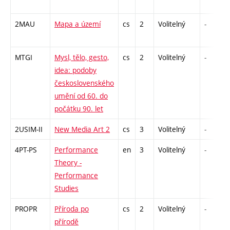
2MAU
Mapa a území
cs
2
Volitelný
-
MTGI
Mysl, tělo, gesto,
cs
2
Volitelný
-
idea: podoby
československého
umění od 60. do
počátku 90. let
2USIM-II
New Media Art 2
cs
3
Volitelný
-
4PT-PS
Performance
en
3
Volitelný
-
Theory -
Performance
Studies
PROPR
Příroda po
cs
2
Volitelný
-
přírodě