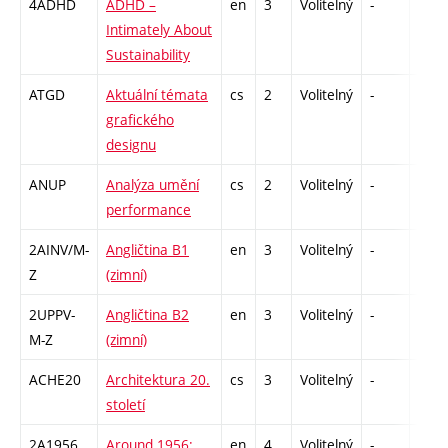
4ADHD
ADHD –
en
3
Volitelný
-
zá
Intimately About
Sustainability
ATGD
Aktuální témata
cs
2
Volitelný
-
zá
grafického
designu
ANUP
Analýza umění
cs
2
Volitelný
-
zá
performance
2AINV/M-
Angličtina B1
en
3
Volitelný
-
zá,zk
Z
(zimní)
2UPPV-
Angličtina B2
en
3
Volitelný
-
zá,zk
M-Z
(zimní)
ACHE20
Architektura 20.
cs
3
Volitelný
-
zk
století
2A1956
Around 1956:
en
4
Volitelný
-
zk