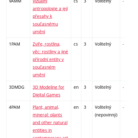
VAMM
Vizuální
cs
3
Volitelný
-
antropologie a její
přesahy k
současnému
umění
1PAM
Zvíře, rostlina,
cs
3
Volitelný
-
věc: rostliny a jiné
přírodní entity v
současném
umění
3DMDG
3D Modeling for
en
3
Volitelný
-
Digital Games
4PAM
Plant, animal,
en
3
Volitelný
-
mineral: plants
(nepovinný)
and other natural
entities in
contemporary art