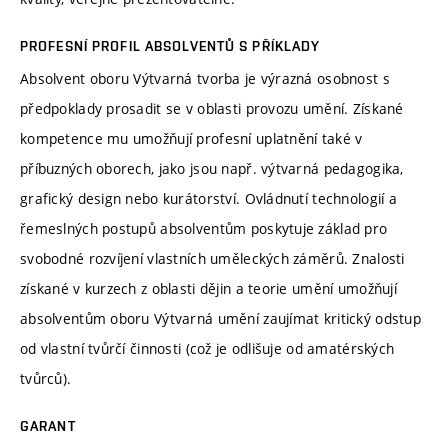
PROFESNÍ PROFIL ABSOLVENTŮ S PŘÍKLADY
Absolvent oboru Výtvarná tvorba je výrazná osobnost s
předpoklady prosadit se v oblasti provozu umění. Získané
kompetence mu umožňují profesní uplatnění také v
příbuzných oborech, jako jsou např. výtvarná pedagogika,
grafický design nebo kurátorství. Ovládnutí technologií a
řemeslných postupů absolventům poskytuje základ pro
svobodné rozvíjení vlastních uměleckých záměrů. Znalosti
získané v kurzech z oblasti dějin a teorie umění umožňují
absolventům oboru Výtvarná umění zaujímat kritický odstup
od vlastní tvůrčí činnosti (což je odlišuje od amatérských
tvůrců).
GARANT