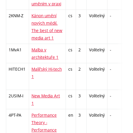
uměním v praxi
2KNM-Z
Kánon umění
cs
3
Volitelný
-
zk
nových médií.
The best of new
media art 1
1MvA1
Malba v
cs
2
Volitelný
-
zá
architektuře 1
HITECH1
Malířský Hi-tech
cs
2
Volitelný
-
zá
1
2USIM-I
New Media Art
cs
3
Volitelný
-
zk
1
4PT-PA
Performance
en
3
Volitelný
-
zá
Theory -
Performance