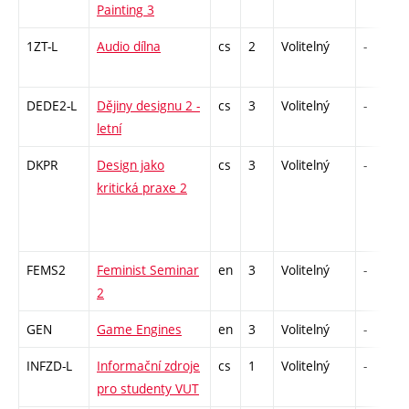
Painting 3
1ZT-L
Audio dílna
cs
2
Volitelný
-
DEDE2-L
Dějiny designu 2 -
cs
3
Volitelný
-
letní
DKPR
Design jako
cs
3
Volitelný
-
kritická praxe 2
FEMS2
Feminist Seminar
en
3
Volitelný
-
2
GEN
Game Engines
en
3
Volitelný
-
INFZD-L
Informační zdroje
cs
1
Volitelný
-
pro studenty VUT