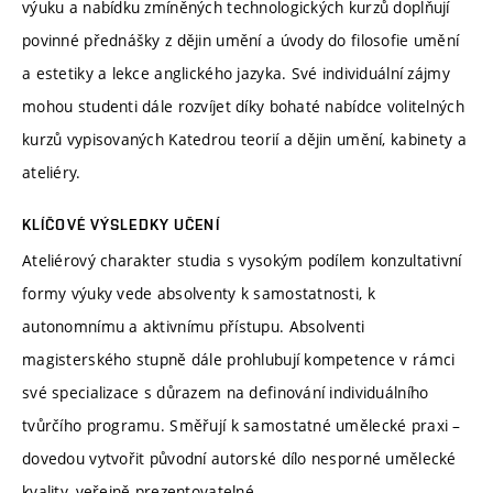
výuku a nabídku zmíněných technologických kurzů doplňují
povinné přednášky z dějin umění a úvody do filosofie umění
a estetiky a lekce anglického jazyka. Své individuální zájmy
mohou studenti dále rozvíjet díky bohaté nabídce volitelných
kurzů vypisovaných Katedrou teorií a dějin umění, kabinety a
ateliéry.
KLÍČOVÉ VÝSLEDKY UČENÍ
Ateliérový charakter studia s vysokým podílem konzultativní
formy výuky vede absolventy k samostatnosti, k
autonomnímu a aktivnímu přístupu. Absolventi
magisterského stupně dále prohlubují kompetence v rámci
své specializace s důrazem na definování individuálního
tvůrčího programu. Směřují k samostatné umělecké praxi –
dovedou vytvořit původní autorské dílo nesporné umělecké
kvality, veřejně prezentovatelné.