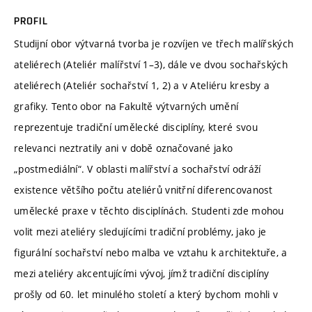
PROFIL
Studijní obor výtvarná tvorba je rozvíjen ve třech malířských
ateliérech (Ateliér malířství 1–3), dále ve dvou sochařských
ateliérech (Ateliér sochařství 1, 2) a v Ateliéru kresby a
grafiky. Tento obor na Fakultě výtvarných umění
reprezentuje tradiční umělecké disciplíny, které svou
relevanci neztratily ani v době označované jako
„postmediální“. V oblasti malířství a sochařství odráží
existence většího počtu ateliérů vnitřní diferencovanost
umělecké praxe v těchto disciplínách. Studenti zde mohou
volit mezi ateliéry sledujícími tradiční problémy, jako je
figurální sochařství nebo malba ve vztahu k architektuře, a
mezi ateliéry akcentujícími vývoj, jímž tradiční disciplíny
prošly od 60. let minulého století a který bychom mohli v