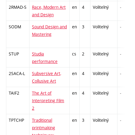
2RMAD-S
Race, Modern Art
en
4
Volitelný
-
and Design
SODM
Sound Design and
en
3
Volitelný
-
Mastering
STUP
Studia
cs
2
Volitelný
-
performance
2SACA-L
Subversive Art,
en
4
Volitelný
-
Collusive Art
TAIF2
The Art of
en
4
Volitelný
-
Interpreting Film
2
TPTCHP
Traditional
en
3
Volitelný
-
printmaking