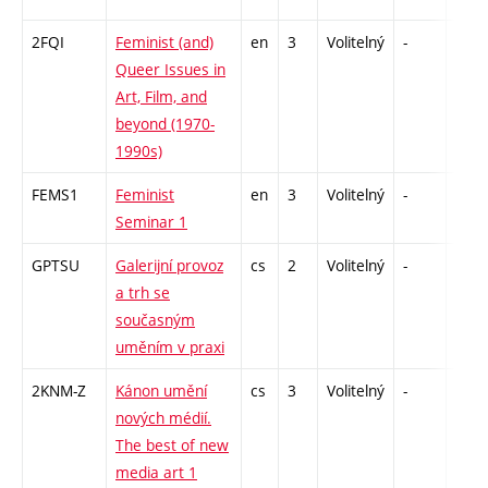
2FQI
Feminist (and)
en
3
Volitelný
-
zá
Queer Issues in
Art, Film, and
beyond (1970-
1990s)
FEMS1
Feminist
en
3
Volitelný
-
zá
Seminar 1
GPTSU
Galerijní provoz
cs
2
Volitelný
-
zá
a trh se
současným
uměním v praxi
2KNM-Z
Kánon umění
cs
3
Volitelný
-
zk
nových médií.
The best of new
media art 1