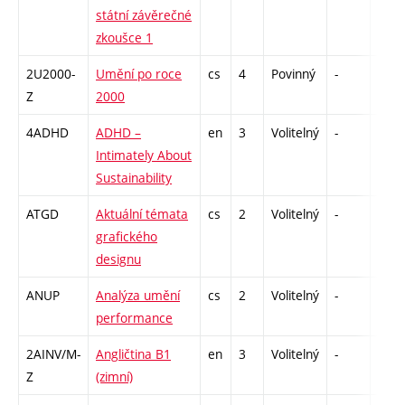
státní závěrečné
zkoušce 1
2U2000-
Umění po roce
cs
4
Povinný
-
zk
Z
2000
4ADHD
ADHD –
en
3
Volitelný
-
zá
Intimately About
Sustainability
ATGD
Aktuální témata
cs
2
Volitelný
-
zá
grafického
designu
ANUP
Analýza umění
cs
2
Volitelný
-
zá
performance
2AINV/M-
Angličtina B1
en
3
Volitelný
-
zá,zk
Z
(zimní)