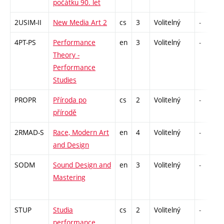
počátku 90. let
2USIM-II
New Media Art 2
cs
3
Volitelný
-
4PT-PS
Performance
en
3
Volitelný
-
Theory -
Performance
Studies
PROPR
Příroda po
cs
2
Volitelný
-
přírodě
2RMAD-S
Race, Modern Art
en
4
Volitelný
-
and Design
SODM
Sound Design and
en
3
Volitelný
-
Mastering
STUP
Studia
cs
2
Volitelný
-
performance