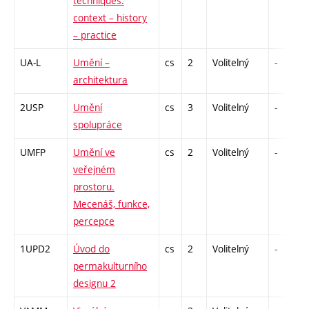
techniques:
context – history
– practice
UA-L
Umění –
cs
2
Volitelný
-
architektura
2USP
Umění
cs
3
Volitelný
-
spolupráce
UMFP
Umění ve
cs
2
Volitelný
-
veřejném
prostoru.
Mecenáš, funkce,
percepce
1UPD2
Úvod do
cs
2
Volitelný
-
permakulturního
designu 2