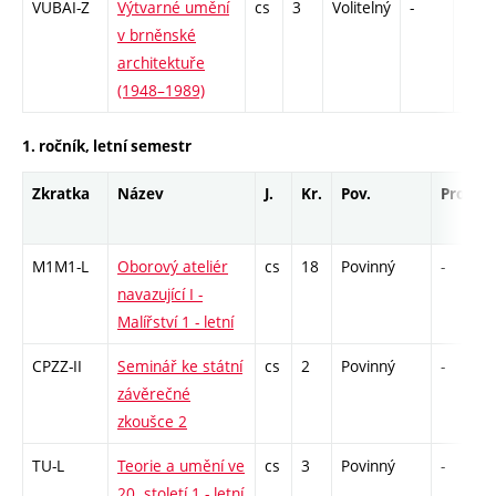
VUBAI-Z
Výtvarné umění
cs
3
Volitelný
-
zk
v brněnské
architektuře
(1948–1989)
1. ročník, letní semestr
Zkratka
Název
J.
Kr.
Pov.
Prof.
M1M1-L
Oborový ateliér
cs
18
Povinný
-
navazující I -
Malířství 1 - letní
CPZZ-II
Seminář ke státní
cs
2
Povinný
-
závěrečné
zkoušce 2
TU-L
Teorie a umění ve
cs
3
Povinný
-
20. století 1 - letní