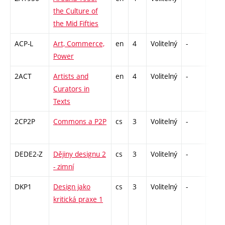
the Culture of
the Mid Fifties
ACP-L
Art, Commerce,
en
4
Volitelný
-
zk
Power
2ACT
Artists and
en
4
Volitelný
-
zk
Curators in
Texts
2CP2P
Commons a P2P
cs
3
Volitelný
-
zá
DEDE2-Z
Dějiny designu 2
cs
3
Volitelný
-
zk
- zimní
DKP1
Design jako
cs
3
Volitelný
-
zá
kritická praxe 1