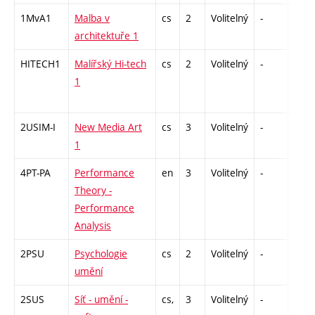
1MvA1
Malba v
cs
2
Volitelný
-
zá
architektuře 1
HITECH1
Malířský Hi-tech
cs
2
Volitelný
-
zá
1
2USIM-I
New Media Art
cs
3
Volitelný
-
zk
1
4PT-PA
Performance
en
3
Volitelný
-
zá
Theory -
Performance
Analysis
2PSU
Psychologie
cs
2
Volitelný
-
zá
umění
2SUS
Síť - umění -
cs,
3
Volitelný
-
zk