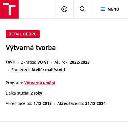
PŘIHLÁSIT
HLEDAT
MENU
SE
DETAIL OBORU
Výtvarná tvorba
FaVU
Zkratka:
Ak. rok:
VU-VT
2022/2023
Zaměření:
Ateliér malířství 1
Program:
Výtvarná umění
Délka studia:
2 roky
Akreditace od:
Akreditace do:
1.12.2015
31.12.2024