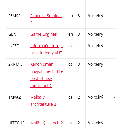
FEMS2
Feminist Seminar
en
3
Volitelný
-
2
GEN
Game Engines
en
3
Volitelný
-
INFZD-L
Informační zdroje
cs
1
Volitelný
-
pro studenty VUT
2KNM-L
Kánon umění
cs
3
Volitelný
-
nových médií. The
best of new
media art 2
1MvA2
Malba v
cs
2
Volitelný
-
architektuře 2
HITECH2
Malířský Hi-tech 2
cs
2
Volitelný
-