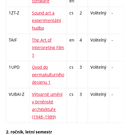
software
en
1ZT-Z
Sound art a
cs
2
Volitelný
-
zá
experimentální
hudba
TAIF
The Art of
en
4
Volitelný
-
zk
Interpreting Film
1
1UPD
Úvod do
cs
3
Volitelný
-
zk
permakulturního
designu 1
VUBAI-Z
Výtvarné umění
cs
3
Volitelný
-
zk
v brněnské
architektuře
(1948–1989)
2. ročník, letní semestr