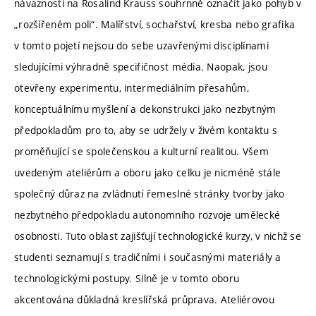
návaznosti na Rosalind Krauss souhrnně označit jako pohyb v
„rozšířeném poli“. Malířství, sochařství, kresba nebo grafika
v tomto pojetí nejsou do sebe uzavřenými disciplínami
sledujícími výhradně specifičnost média. Naopak, jsou
otevřeny experimentu, intermediálním přesahům,
konceptuálnímu myšlení a dekonstrukci jako nezbytným
předpokladům pro to, aby se udržely v živém kontaktu s
proměňující se společenskou a kulturní realitou. Všem
uvedeným ateliérům a oboru jako celku je nicméně stále
společný důraz na zvládnutí řemeslné stránky tvorby jako
nezbytného předpokladu autonomního rozvoje umělecké
osobnosti. Tuto oblast zajišťují technologické kurzy, v nichž se
studenti seznamují s tradičními i současnými materiály a
technologickými postupy. Silně je v tomto oboru
akcentována důkladná kreslířská průprava. Ateliérovou