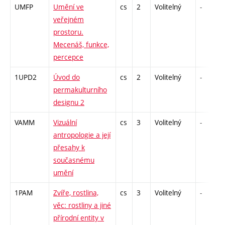
UMFP
Umění ve
cs
2
Volitelný
-
veřejném
prostoru.
Mecenáš, funkce,
percepce
1UPD2
Úvod do
cs
2
Volitelný
-
permakulturního
designu 2
VAMM
Vizuální
cs
3
Volitelný
-
antropologie a její
přesahy k
současnému
umění
1PAM
Zvíře, rostlina,
cs
3
Volitelný
-
věc: rostliny a jiné
přírodní entity v