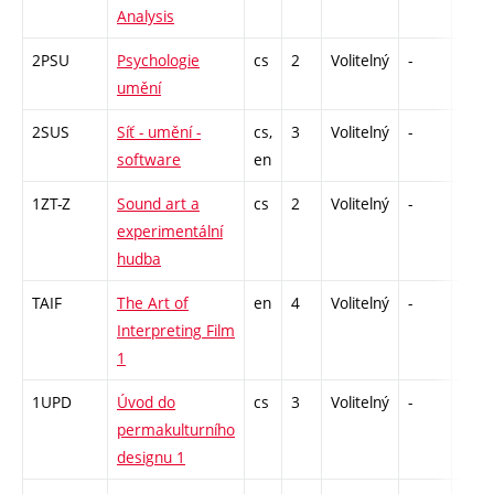
Analysis
2PSU
Psychologie
cs
2
Volitelný
-
zá
umění
2SUS
Síť - umění -
cs,
3
Volitelný
-
zk
software
en
1ZT-Z
Sound art a
cs
2
Volitelný
-
zá
experimentální
hudba
TAIF
The Art of
en
4
Volitelný
-
zk
Interpreting Film
1
1UPD
Úvod do
cs
3
Volitelný
-
zk
permakulturního
designu 1