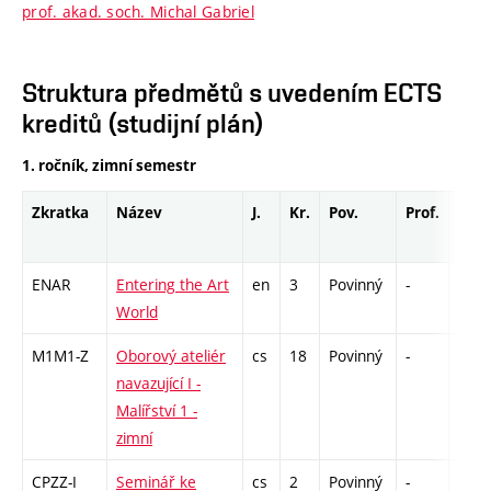
prof. akad. soch. Michal Gabriel
Struktura předmětů s uvedením ECTS
kreditů (studijní plán)
1. ročník, zimní semestr
Zkratka
Název
J.
Kr.
Pov.
Prof.
Uk.
ENAR
Entering the Art
en
3
Povinný
-
zá
World
M1M1-Z
Oborový ateliér
cs
18
Povinný
-
zá,zk
navazující I -
Malířství 1 -
zimní
CPZZ-I
Seminář ke
cs
2
Povinný
-
zá