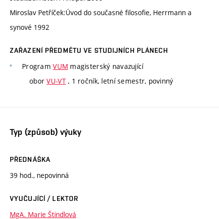
Miroslav Petříček:Úvod do současné filosofie, Herrmann a
synové 1992
ZAŘAZENÍ PŘEDMĚTU VE STUDIJNÍCH PLÁNECH
Program
VUM
magisterský navazující
obor
VU-VT
, 1 ročník, letní semestr, povinný
Typ (způsob) výuky
PŘEDNÁŠKA
39 hod., nepovinná
VYUČUJÍCÍ / LEKTOR
MgA. Marie Štindlová