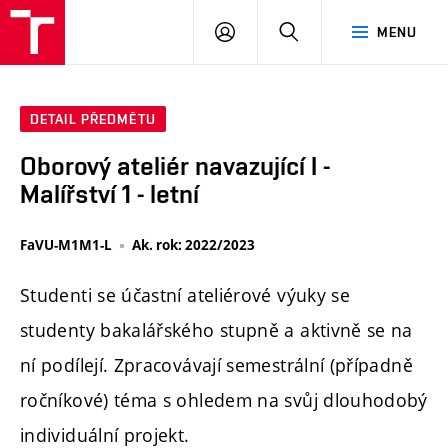
PŘIHLÁSIT
HLEDAT
MENU
SE
DETAIL PŘEDMĚTU
Oborový ateliér navazující I -
Malířství 1 - letní
FaVU-M1M1-L
Ak. rok: 2022/2023
Studenti se účastní ateliérové výuky se
studenty bakalářského stupně a aktivně se na
ní podílejí. Zpracovávají semestrální (případně
ročníkové) téma s ohledem na svůj dlouhodobý
individuální projekt.