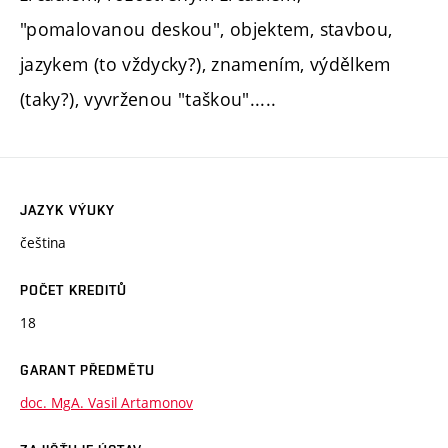
"pomalovanou deskou", objektem, stavbou,
jazykem (to vždycky?), znamením, výdělkem
(taky?), vyvrženou "taškou".....
JAZYK VÝUKY
čeština
POČET KREDITŮ
18
GARANT PŘEDMĚTU
doc. MgA. Vasil Artamonov