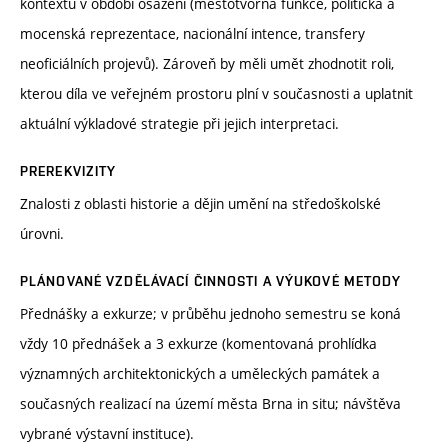
kontextu v období osazení (městotvorná funkce, politická a
mocenská reprezentace, nacionální intence, transfery
neoficiálních projevů). Zároveň by měli umět zhodnotit roli,
kterou díla ve veřejném prostoru plní v současnosti a uplatnit
aktuální výkladové strategie při jejich interpretaci.
PREREKVIZITY
Znalosti z oblasti historie a dějin umění na středoškolské
úrovni.
PLÁNOVANÉ VZDĚLÁVACÍ ČINNOSTI A VÝUKOVÉ METODY
Přednášky a exkurze; v průběhu jednoho semestru se koná
vždy 10 přednášek a 3 exkurze (komentovaná prohlídka
významných architektonických a uměleckých památek a
současných realizací na území města Brna in situ; návštěva
vybrané výstavní instituce).