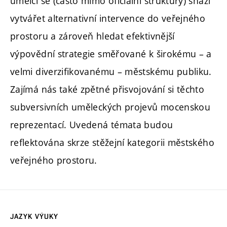
umělci se (často mimo oficiální struktury) snaží
vytvářet alternativní intervence do veřejného
prostoru a zároveň hledat efektivnější
výpovědní strategie směřované k širokému – a
velmi diverzifikovanému – městskému publiku.
Zajímá nás také zpětné přisvojování si těchto
subversivních uměleckých projevů mocenskou
reprezentací. Uvedená témata budou
reflektována skrze stěžejní kategorii městského
veřejného prostoru.
JAZYK VÝUKY