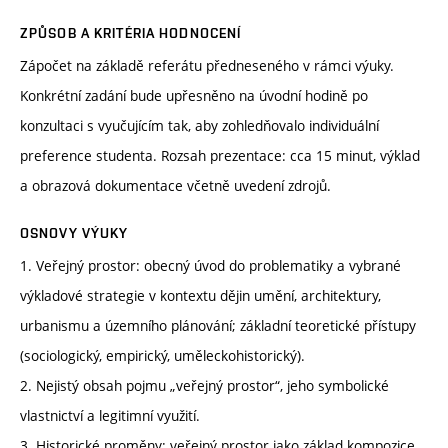
ZPŮSOB A KRITÉRIA HODNOCENÍ
Zápočet na základě referátu předneseného v rámci výuky.
Konkrétní zadání bude upřesněno na úvodní hodině po
konzultaci s vyučujícím tak, aby zohledňovalo individuální
preference studenta. Rozsah prezentace: cca 15 minut, výklad
a obrazová dokumentace včetně uvedení zdrojů.
OSNOVY VÝUKY
1. Veřejný prostor: obecný úvod do problematiky a vybrané
výkladové strategie v kontextu dějin umění, architektury,
urbanismu a územního plánování; základní teoretické přístupy
(sociologický, empirický, uměleckohistorický).
2. Nejistý obsah pojmu „veřejný prostor“, jeho symbolické
vlastnictví a legitimní využití.
3. Historické proměny: veřejný prostor jako základ kompozice