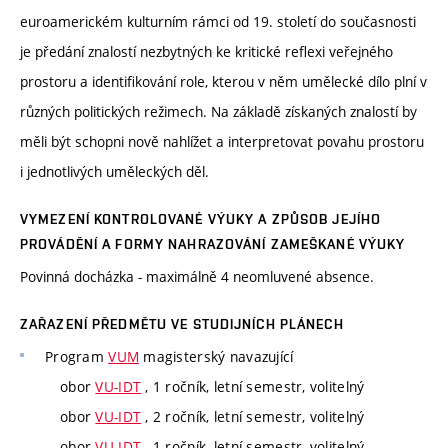
euroamerickém kulturním rámci od 19. století do současnosti
je předání znalostí nezbytných ke kritické reflexi veřejného
prostoru a identifikování role, kterou v něm umělecké dílo plní v
různých politických režimech. Na základě získaných znalostí by
měli být schopni nově nahlížet a interpretovat povahu prostoru
i jednotlivých uměleckých děl.
VYMEZENÍ KONTROLOVANÉ VÝUKY A ZPŮSOB JEJÍHO
PROVÁDĚNÍ A FORMY NAHRAZOVÁNÍ ZAMEŠKANÉ VÝUKY
Povinná docházka - maximálně 4 neomluvené absence.
ZAŘAZENÍ PŘEDMĚTU VE STUDIJNÍCH PLÁNECH
Program
VUM
magisterský navazující
obor
VU-IDT
, 1 ročník, letní semestr, volitelný
obor
VU-IDT
, 2 ročník, letní semestr, volitelný
obor
VU-IDT
, 1 ročník, letní semestr, volitelný