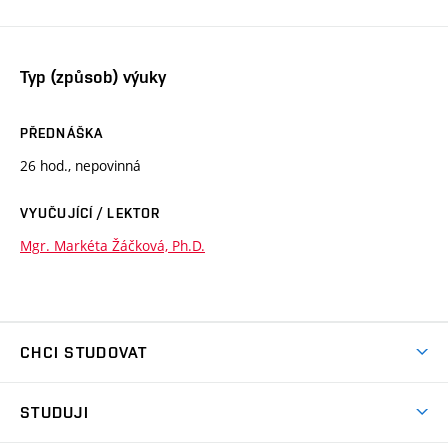
Typ (způsob) výuky
PŘEDNÁŠKA
26 hod., nepovinná
VYUČUJÍCÍ / LEKTOR
Mgr. Markéta Žáčková, Ph.D.
CHCI STUDOVAT
Pojďte na FaVU
STUDUJI
Nabídka ateliérů