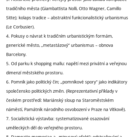
tradičního města (Giambattista Nolli, Otto Wagner, Camillo
Sitte); kolaps tradice – abstraktní funkcionalistický urbanismus
(Le Corbusier).
4. Pokusy o návrat k tradičním urbanistickým formám,
generické město, „metastázový“ urbanismus – obnova
Barcelony.
5. Od parku k shopping mallu: napětí mezi privátní a veřejnou
dimenzí městského prostoru.
6. Pomník jako politický čin; „pomníkové spory“ jako indikátory
společensko politických změn. (Reprezentativní příklady v
českém prostředí: Mariánský sloup na Staroměstském
náměstí, Památník národního osvobození v Praze na Vítkově).
7. Socialistická výstavba: systematizované osazování
uměleckých děl do veřejného prostoru.
8. Damnatio memoriae a „minusový efekt“: odstraňování a