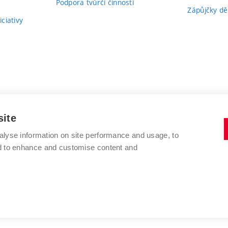
Podpora tvůrčí činnosti
Zápůjčky dě
ciativy
site
alyse information on site performance and usage, to
nd to enhance and customise content and
VYSOKÉ UČENÍ TECHNICKÉ V BRNĚ
FAKULTA VÝTVARNÝCH UMĚNÍ
Údolní 244/53
www.favu.vut.cz
602 00 Brno
studijni@favu.vut.cz