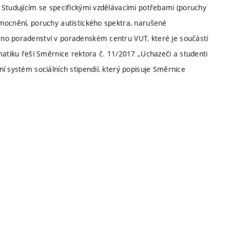
 Studujícím se specifickými vzdělávacími potřebami (poruchy
mocnění, poruchy autistického spektra, narušené
no poradenství v poradenském centru VUT, které je součástí
matiku řeší Směrnice rektora č. 11/2017 „Uchazeči a studenti
í systém sociálních stipendií, který popisuje Směrnice