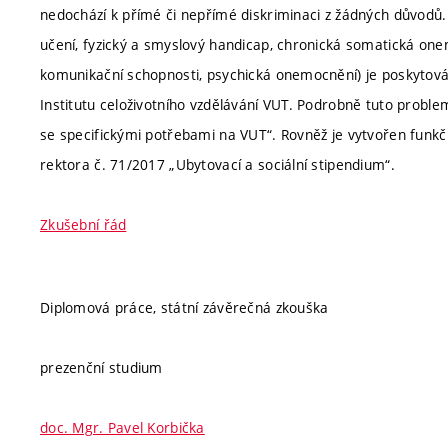
nedochází k přímé či nepřímé diskriminaci z žádných důvodů.
učení, fyzický a smyslový handicap, chronická somatická one
komunikační schopnosti, psychická onemocnění) je poskytová
Institutu celoživotního vzdělávání VUT. Podrobně tuto proble
se specifickými potřebami na VUT“. Rovněž je vytvořen funkčn
rektora č. 71/2017 „Ubytovací a sociální stipendium“.
Zkušební řád
Diplomová práce, státní závěrečná zkouška
prezenční studium
doc. Mgr. Pavel Korbička