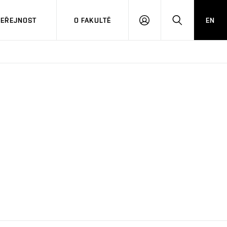
VEŘEJNOST
O FAKULTĚ
EN
PŘIHLÁSIT
HLEDAT
SE