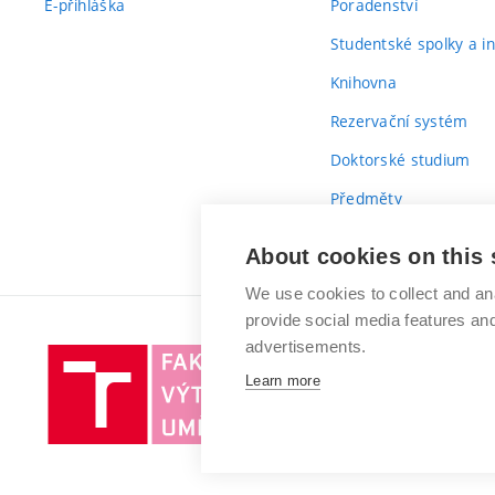
E-přihláška
Poradenství
Studentské spolky a ini
Knihovna
Rezervační systém
Doktorské studium
Předměty
Průvodce prvákem
About cookies on this 
We use cookies to collect and an
provide social media features a
advertisements.
Vysoké
Learn more
učení
technické
v
Brně