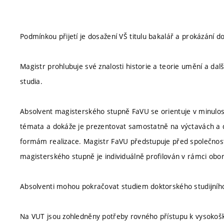
Podmínkou přijetí je dosažení VŠ titulu bakalář a prokázání 
Magistr prohlubuje své znalosti historie a teorie umění a da
studia.
Absolvent magisterského stupně FaVU se orientuje v minulosti
témata a dokáže je prezentovat samostatně na výctavách a dal
formám realizace. Magistr FaVU předstupuje před společnost
magisterského stupně je individuálně profilován v rámci oborů
Absolventi mohou pokračovat studiem doktorského studijní
Na VUT jsou zohledněny potřeby rovného přístupu k vysokoško