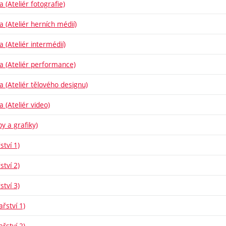
a (Ateliér fotografie)
a (Ateliér herních médií)
a (Ateliér intermédií)
ba (Ateliér performance)
ba (Ateliér tělového designu)
a (Ateliér video)
y a grafiky)
ství 1)
ství 2)
ství 3)
řství 1)
řství 2)