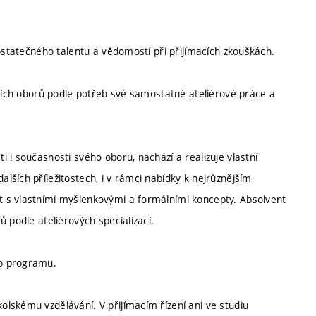
dostatečného talentu a vědomostí při přijímacích zkouškách.
lších oborů podle potřeb své samostatné ateliérové práce a
 i současnosti svého oboru, nachází a realizuje vlastní
ších příležitostech, i v rámci nabídky k nejrůznějším
 s vlastními myšlenkovými a formálními koncepty. Absolvent
 podle ateliérových specializací.
ho programu.
lskému vzdělávání. V přijímacím řízení ani ve studiu