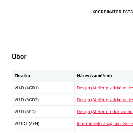
KOORDINÁTOR ECTS
Obor
Zkratka
Název (zaměření)
VU-D (AGD1)
Design (Ateliér grafického de
VU-D (AGD2)
Design (Ateliér grafického de
VU-D (APD)
Design (Ateliér produktového
VU-IDT (AEN)
Intermediální a digitální tvor