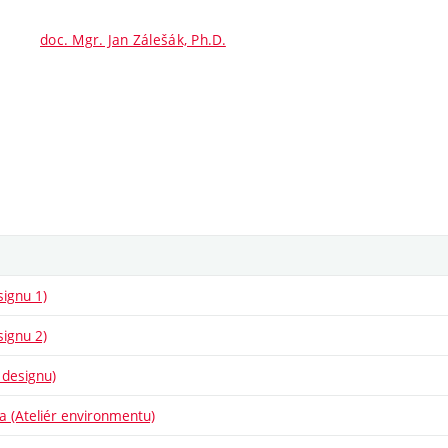
doc. Mgr. Jan Zálešák, Ph.D.
signu 1)
signu 2)
 designu)
ba (Ateliér environmentu)