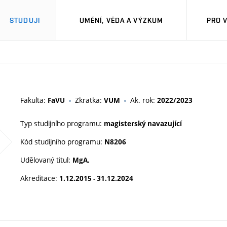
STUDUJI
UMĚNÍ, VĚDA A VÝZKUM
PRO 
M
Fakulta:
Zkratka:
Ak. rok:
FaVU
VUM
2022/2023
Typ studijního programu:
magisterský navazující
Kód studijního programu:
N8206
Udělovaný titul:
MgA.
Akreditace:
1.12.2015 - 31.12.2024