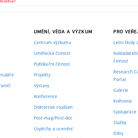
UMĚNÍ, VĚDA A VÝZKUM
PRO VEŘE
Centrum výzkumu
Letní školy
Umělecká činnost
Nakladatels
činnost
Publikační činnost
Research C
rmuláře
Projekty
Portal
aničí
Výstavy
Galerie
Konference
Knihovna
Doktorské studium
Spolupráce
Post-mag/Post-doc
Služby
Úspěchy a ocenění
Dílny