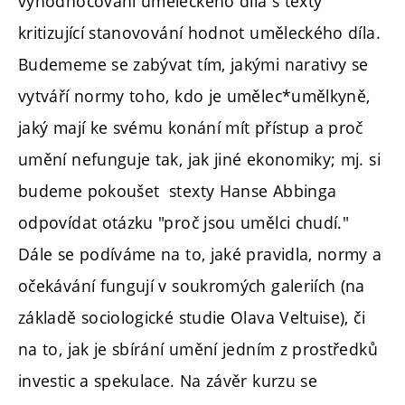
vyhodnocování uměleckého díla s texty
kritizující stanovování hodnot uměleckého díla.
Budememe se zabývat tím, jakými narativy se
vytváří normy toho, kdo je umělec*umělkyně,
jaký mají ke svému konání mít přístup a proč
umění nefunguje tak, jak jiné ekonomiky; mj. si
budeme pokoušet stexty Hanse Abbinga
odpovídat otázku "proč jsou umělci chudí."
Dále se podíváme na to, jaké pravidla, normy a
očekávání fungují v soukromých galeriích (na
základě sociologické studie Olava Veltuise), či
na to, jak je sbírání umění jedním z prostředků
investic a spekulace. Na závěr kurzu se