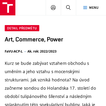
PŘIHLÁSIT
HLEDAT
MENU
SE
DETAIL PŘEDMĚTU
Art, Commerce, Power
FaVU-ACP-L
Ak. rok: 2022/2023
Kurz se bude zabývat vztahem obchodu s
uměním a jeho vztahu s mocenskými
strukturami. Jak vzniká hodnota? Na úvod
začneme sondou do Holandska 17. století do
období tulipánového šílenství a následným
splasknutím této spekulativní bubliny. Jaká je