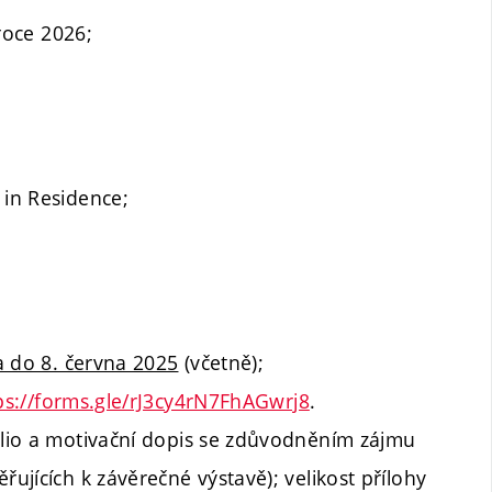
roce 2026;
 in Residence;
 do 8. června 2025
(včetně);
ps://forms.gle/rJ3cy4rN7FhAGwrj8
.
folio a motivační dopis se zdůvodněním zájmu
řujících k závěrečné výstavě); velikost přílohy