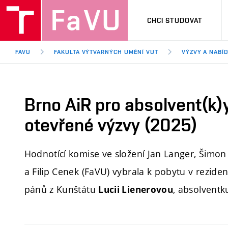
CHCI STUDOVAT
FAVU
FAKULTA VÝTVARNÝCH UMĚNÍ VUT
VÝZVY A NABÍ
Brno AiR pro absolvent(k)
otevřené výzvy (2025)
Hodnotící komise ve složení Jan Langer, Šimon
a Filip Cenek (FaVU) vybrala k pobytu v rezide
pánů z Kunštátu
, absolventk
Lucii Lienerovou