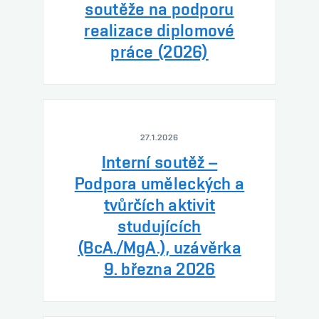
soutěže na podporu
realizace diplomové
práce (2026)
27.1.2026
Interní soutěž –
Podpora uměleckých a
tvůrčích aktivit
studujících
(BcA./MgA.), uzávěrka
9. března 2026