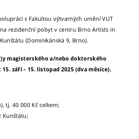
olupráci s Fakultou výtvarných umění VUT
na rezidenční pobyt v centru Brno Artists in
 Kunštátu (Dominikánská 9, Brno).
(k)y magisterského a/nebo doktorského
 15. září – 15. listopad 2025 (dva měsíce).
), tj. 40 000 Kč celkem;
z Kunštátu;