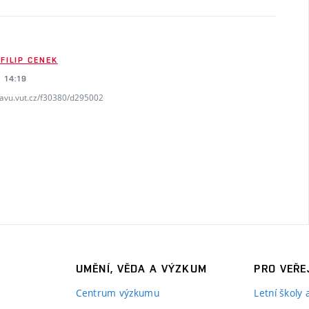
 FILIP CENEK
 14:19
favu.vut.cz/f30380/d295002
UMĚNÍ, VĚDA A VÝZKUM
PRO VEŘE
Centrum výzkumu
Letní školy