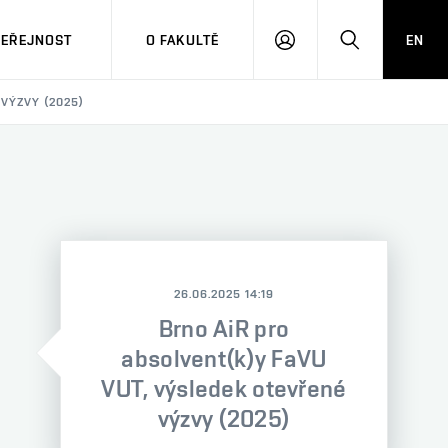
VEŘEJNOST
O FAKULTĚ
EN
PŘIHLÁSIT
HLEDAT
SE
VÝZVY (2025)
26.06.2025 14:19
Brno AiR pro
absolvent(k)y FaVU
VUT, výsledek otevřené
výzvy (2025)