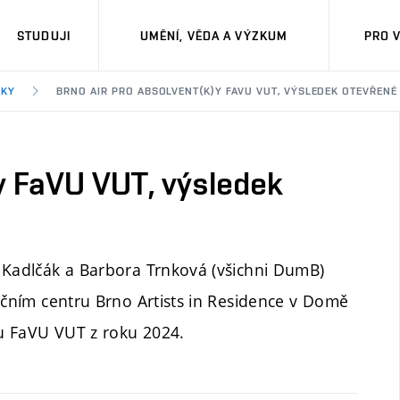
STUDUJI
UMĚNÍ, VĚDA A VÝZKUM
PRO 
DKY
BRNO AIR PRO ABSOLVENT(K)Y FAVU VUT, VÝSLEDEK OTEVŘENÉ 
y FaVU VUT, výsledek
 Kadlčák a Barbora Trnková (všichni DumB)
nčním centru Brno Artists in Residence v Domě
u FaVU VUT z roku 2024.