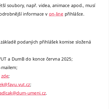
ětší soubory, např. videa, animace apod., musí
podrobnější informace v
on-line
přihlášce.
 základě podaných přihlášek komise složená
VUT a DumB do konce června 2025;
-mailem;
e
zde
;
ek@favu.vut.cz
;
adlcak@dum-umeni.cz
.