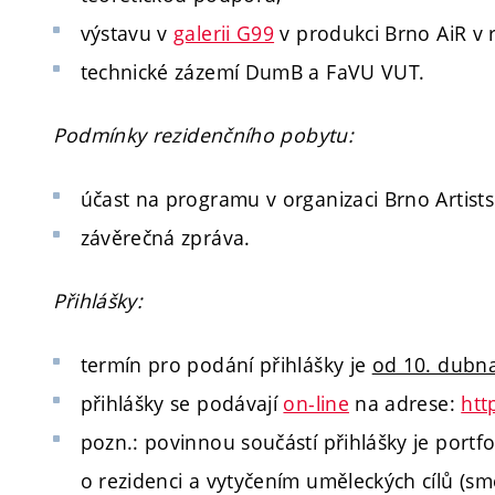
výstavu v
galerii G99
v produkci Brno AiR v 
technické zázemí DumB a FaVU VUT.
Podmínky rezidenčního pobytu:
účast na programu v organizaci Brno Artists
závěrečná zpráva.
Přihlášky:
termín pro podání přihlášky je
od 10. dubna
přihlášky se podávají
on-line
na adrese:
htt
pozn.: povinnou součástí přihlášky je port
o rezidenci a vytyčením uměleckých cílů (smě