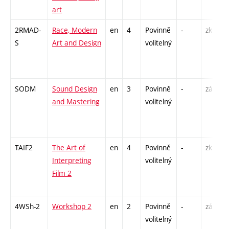
art
2RMAD-
Race, Modern
en
4
Povinně
-
zk
P
S
Art and Design
volitelný
SODM
Sound Design
en
3
Povinně
-
zá
K
and Mastering
volitelný
C
TAIF2
The Art of
en
4
Povinně
-
zk
P
Interpreting
volitelný
S
Film 2
4WSh-2
Workshop 2
en
2
Povinně
-
zá
S
volitelný