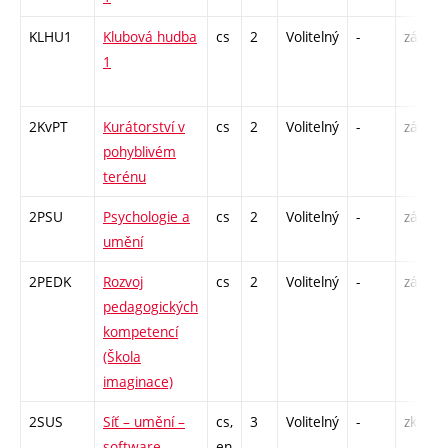
KLHU1
Klubová hudba
cs
2
Volitelný
-
zá
1
2KvPT
Kurátorství v
cs
2
Volitelný
-
zá
pohyblivém
terénu
2PSU
Psychologie a
cs
2
Volitelný
-
zá
umění
2PEDK
Rozvoj
cs
2
Volitelný
-
zá
pedagogických
kompetencí
(Škola
imaginace)
2SUS
Síť – umění –
cs,
3
Volitelný
-
zk
software
en