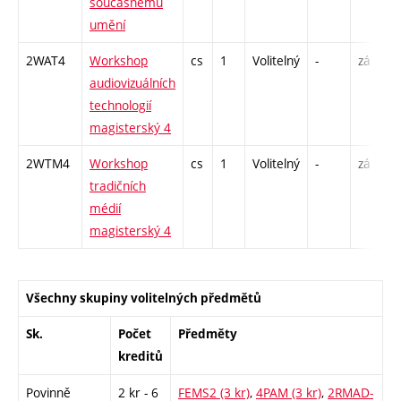
současnému
umění
2WAT4
Workshop
cs
1
Volitelný
-
zá
S
audiovizuálních
technologií
magisterský 4
2WTM4
Workshop
cs
1
Volitelný
-
zá
S
tradičních
médií
magisterský 4
Všechny skupiny volitelných předmětů
Sk.
Počet
Předměty
kreditů
Povinně
2 kr - 6
FEMS2 (3 kr)
,
4PAM (3 kr)
,
2RMAD-