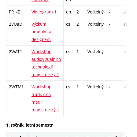
PR1-Z
Videogram 1
en
2
Volitelný
-
zá
2VUaD
Výzkum
cs
2
Volitelný
-
zá
uměním a
designem
2WAT1
Workshop
cs
1
Volitelný
-
zá
audiovizuálních
technologií
magisterský 1
2WTM1
Workshop
cs
1
Volitelný
-
zá
tradičních
médií
magisterský 1
1. ročník, letní semestr