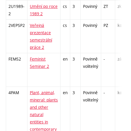
2U1989-
Umění po roce
cs
3
Povinný
ZT
zk
P
2
1989 2
S
2VEPSP2
Veřejná
cs
3
Povinný
PZ
kol
P
prezentace
semestrální
práce 2
FEMS2
Feminist
en
3
Povinně
-
zá
P
Seminar 2
volitelný
S
4PAM
Plant, animal,
en
3
Povinně
-
kol
P
mineral: plants
volitelný
S
and other
E
natural
entities in
contemporary