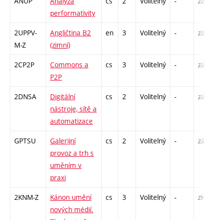
ANUP
Analýza
cs
2
Volitelný
-
zá
performativity
2UPPV-
Angličtina B2
en
3
Volitelný
-
zá,zk
M-Z
(zimní)
2CP2P
Commons a
cs
3
Volitelný
-
zá
P2P
2DNSA
Digitální
cs
2
Volitelný
-
zá
nástroje, sítě a
automatizace
GPTSU
Galerijní
cs
2
Volitelný
-
zá
provoz a trh s
uměním v
praxi
2KNM-Z
Kánon umění
cs
3
Volitelný
-
zk
nových médií.