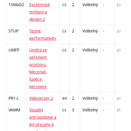
1SMaD2
Systémové
cs
2
Volitelný
-
zá
P
myšlení a
S
design 2
E
STUP
Teorie
cs
2
Volitelný
-
zá
P
performativity
UMFP
Umění ve
cs
2
Volitelný
-
zá
P
veřejném
prostoru.
Mecenáš,
funkce,
percepce
PR1-L
Videogram 2
en
2
Volitelný
-
zá
S
VAMM
Vizuální
cs
3
Volitelný
-
zk
P
antropologie a
S
její přesahy k