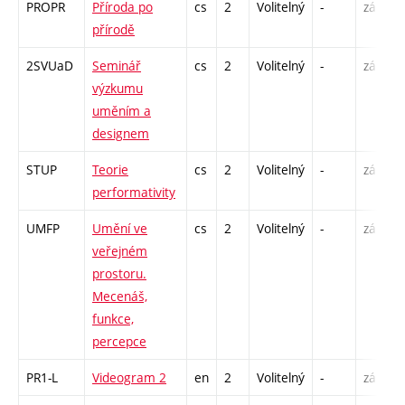
PROPR
Příroda po
cs
2
Volitelný
-
zá
P
přírodě
S
2SVUaD
Seminář
cs
2
Volitelný
-
zá
S
výzkumu
uměním a
designem
STUP
Teorie
cs
2
Volitelný
-
zá
P
performativity
UMFP
Umění ve
cs
2
Volitelný
-
zá
P
veřejném
prostoru.
Mecenáš,
funkce,
percepce
PR1-L
Videogram 2
en
2
Volitelný
-
zá
S