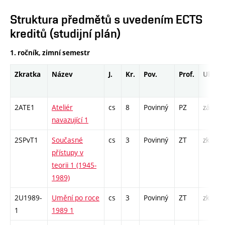
Struktura předmětů s uvedením ECTS
kreditů (studijní plán)
1. ročník, zimní semestr
Zkratka
Název
J.
Kr.
Pov.
Prof.
Uk.
2ATE1
Ateliér
cs
8
Povinný
PZ
zá
navazující 1
2SPvT1
Současné
cs
3
Povinný
ZT
zk
přístupy v
teorii 1 (1945-
1989)
2U1989-
Umění po roce
cs
3
Povinný
ZT
zk
1
1989 1