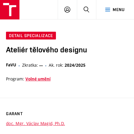
PŘIHLÁSIT
HLEDAT
MENU
SE
DETAIL SPECIALIZACE
Ateliér tělového designu
FaVU
Zkratka:
Ak. rok:
---
2024/2025
Program:
Volné umění
GARANT
doc. Mgr. Václav Magid, Ph.D.