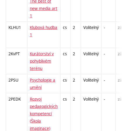
The best of
new media art
1
KLHU1
Klubová hudba
cs
2
Volitelný
-
zá
1
2KvPT
Kurátorství v
cs
2
Volitelný
-
zá
pohyblivém
terénu
2PSU
Psychologie a
cs
2
Volitelný
-
zá
umění
2PEDK
Rozvoj
cs
2
Volitelný
-
zá
pedagogických
kompetencí
(Škola
imaginace)