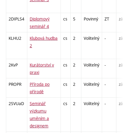
-
2DIPLS4
Diplomový
cs
5
Povinný
ZT
zá
S
seminář 4
2
KLHU2
Klubová hudba
cs
2
Volitelný
-
zá
P
2
C
1
2KvP
Kurátorství v
cs
2
Volitelný
-
zá
S
praxi
PROPR
Příroda po
cs
2
Volitelný
-
zá
P
přírodě
S
2SVUaD
Seminář
cs
2
Volitelný
-
zá
S
výzkumu
uměním a
designem