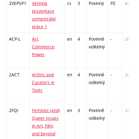
2VEPSP1
Veřejná
cs
3
Povinný
PZ
kol
prezentace
semestrální
práce 1
ACP-L
Art,
en
4
Povinně
-
zk
Commerce,
volitelný
Power
2ACT
Artists and
en
4
Povinně
-
zk
Curators in
volitelný
Texts
2FQI
Feminist (and)
en
3
Povinně
-
zá
Queer Issues
volitelný
in Art, Film,
and beyond