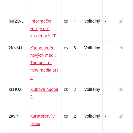
INFZD-L
Informační
cs
1
Volitelný
-
zá
C
zdroje pro
studenty VUT
2KNM-L
Kánon umění
cs
3
Volitelný
-
zk
S
nových médií.
The best of
new media art
2
KLHU2
Klubová hudba
cs
2
Volitelný
-
zá
P
2
C
2KvP
Kurátorství v
cs
2
Volitelný
-
zá
S
praxi