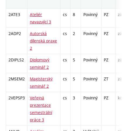
2ATE3
Ateliér
cs
8
Povinný
PZ
zá
navazující 3
2ADP2
Autorská
cs
2
Povinný
PZ
zá
dílenská praxe
2
2DIPLS2
Diplomový
cs
5
Povinný
PZ
zá
seminář 2
2MSEM2
Magisterský
cs
5
Povinný
ZT
zá
seminář 2
2VEPSP3
Veřejná
cs
3
Povinný
PZ
kol
prezentace
semestrální
práce 3