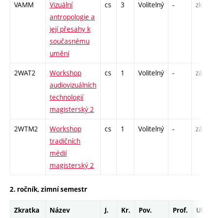
VAMM
Vizuální
cs
3
Volitelný
-
zk
P
antropologie a
S
její přesahy k
současnému
umění
2WAT2
Workshop
cs
1
Volitelný
-
zá
S
audiovizuálních
technologií
magisterský 2
2WTM2
Workshop
cs
1
Volitelný
-
zá
S
tradičních
médií
magisterský 2
2. ročník, zimní semestr
Zkratka
Název
J.
Kr.
Pov.
Prof.
Uk.