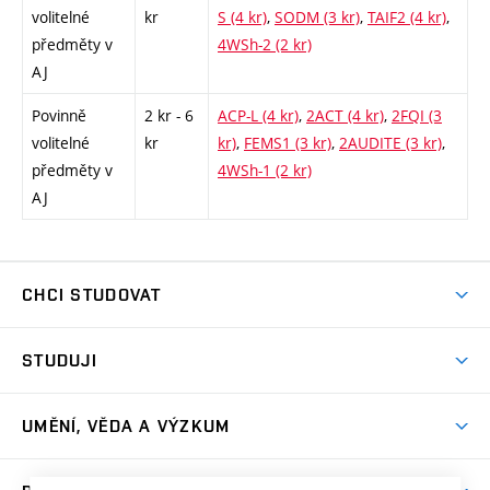
volitelné
kr
S (4 kr)
,
SODM (3 kr)
,
TAIF2 (4 kr)
,
předměty v
4WSh-2 (2 kr)
AJ
Povinně
2 kr - 6
ACP-L (4 kr)
,
2ACT (4 kr)
,
2FQI (3
volitelné
kr
kr)
,
FEMS1 (3 kr)
,
2AUDITE (3 kr)
,
předměty v
4WSh-1 (2 kr)
AJ
CHCI STUDOVAT
Pojďte na FaVU
STUDUJI
Nabídka ateliérů
Aktuality a výzvy
Přijímačky
UMĚNÍ, VĚDA A VÝZKUM
Studijní oddělení
Dny otevřených dveří
Centrum výzkumu
Časový plán studia