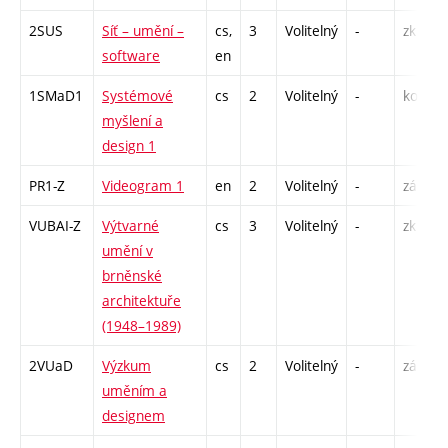
2SUS
Síť – umění –
cs,
3
Volitelný
-
zk
software
en
1SMaD1
Systémové
cs
2
Volitelný
-
kol
myšlení a
design 1
PR1-Z
Videogram 1
en
2
Volitelný
-
zá
VUBAI-Z
Výtvarné
cs
3
Volitelný
-
zk
umění v
brněnské
architektuře
(1948–1989)
2VUaD
Výzkum
cs
2
Volitelný
-
zá
uměním a
designem