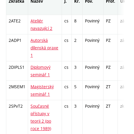
Zkratka
Název
J.
Kr.
Pov.
Prof.
Uk.
2ATE2
Ateliér
cs
8
Povinný
PZ
zá
A
navazující 2
2ADP1
Autorská
cs
2
Povinný
PZ
zá
C
dílenská praxe
1
2DIPLS1
Diplomový
cs
3
Povinný
PZ
zá
S
seminář 1
2MSEM1
Magisterský
cs
5
Povinný
ZT
zá
K
seminář 1
S
2SPvT2
Současné
cs
3
Povinný
ZT
zk
P
přístupy v
S
teorii 2 (po
roce 1989)