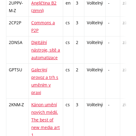
2UPPV-
Angličtina B2
en
3
Volitelný
-
zá,zk
M-Z
(zimní)
2CP2P
Commons a
cs
3
Volitelný
-
zá
P2P
2DNSA
Digitální
cs
2
Volitelný
-
zá
nástroje, sítě a
automatizace
GPTSU
Galerijní
cs
2
Volitelný
-
zá
provoz a trh s
uměním v
praxi
2KNM-Z
Kánon umění
cs
3
Volitelný
-
zk
nových médií.
The best of
new media art
1