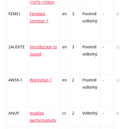
(1970–1990s)
FEMS1
Feminist
en
3
Povinně
-
zá
Seminar 1
volitelný
2AUDITE
Introduction to
en
3
Povinně
-
zá
Sound
volitelný
4WSh-1
Workshop 1
en
2
Povinně
-
zá
volitelný
ANUP
Analýza
cs
2
Volitelný
-
zá
performativity