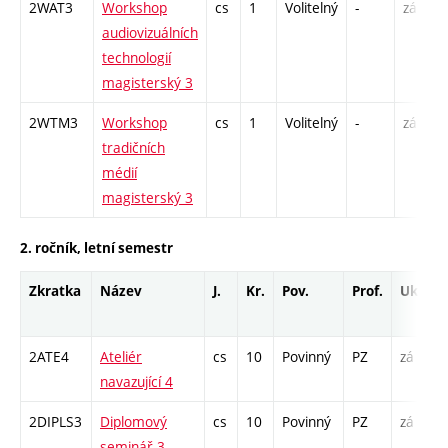
2WAT3
Workshop
cs
1
Volitelný
-
zá
audiovizuálních
technologií
magisterský 3
2WTM3
Workshop
cs
1
Volitelný
-
zá
tradičních
médií
magisterský 3
2. ročník, letní semestr
Zkratka
Název
J.
Kr.
Pov.
Prof.
Uk.
H
r
2ATE4
Ateliér
cs
10
Povinný
PZ
zá
A
navazující 4
2DIPLS3
Diplomový
cs
10
Povinný
PZ
zá
S
seminář 3
2