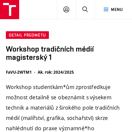
PŘIHLÁSIT
HLEDAT
MENU
SE
DETAIL PŘEDMĚTU
Workshop tradičních médií
magisterský 1
FaVU-2WTM1
Ak. rok: 2024/2025
Workshop studentkám*ům zprostředkuje
možnost detailně se obeznámit s výsekem
technik a materiálů z širokého pole tradičních
médií (malířství, grafika, sochařství) skrze
nahlédnutí do praxe významné*ho