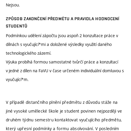
Nejsou.
ZPŮSOB ZAKONČENÍ PŘEDMĚTU A PRAVIDLA HODNOCENÍ
STUDENTŮ
Podmínkou udělení zápočtu jsou aspoň 2 konzultace práce v
dílnách s vyučující*mi a doložené výsledky využití daného
technologického zázemí.
Výuka probíhá formou samostatné tvůrčí práce a konzultací
v jedné z dílen na FaVU v čase určeném individuální domluvou s
vyučující*m.
V případě distančního plnění předmětu z důvodu stáže na
jiné vysoké umělecké škole je student povinen nejpozději ve
druhém týdnu semestru kontaktovat vyučujícího předmětu,
který upřesní podmínky a formu absolvování. V posledním