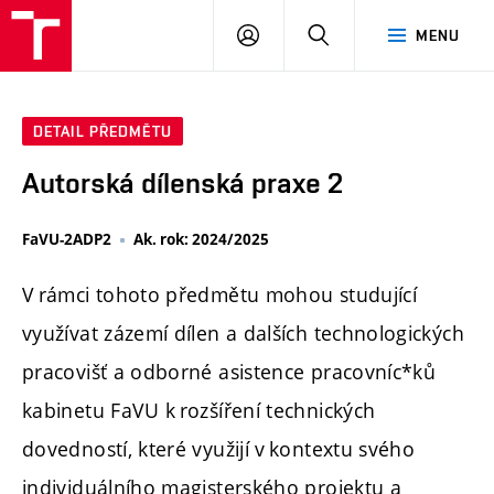
PŘIHLÁSIT
HLEDAT
MENU
SE
DETAIL PŘEDMĚTU
Autorská dílenská praxe 2
FaVU-2ADP2
Ak. rok: 2024/2025
V rámci tohoto předmětu mohou studující
využívat zázemí dílen a dalších technologických
pracovišť a odborné asistence pracovníc*ků
kabinetu FaVU k rozšíření technických
dovedností, které využijí v kontextu svého
individuálního magisterského projektu a