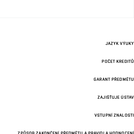
JAZYK VÝUKY
POČET KREDITŮ
GARANT PŘEDMĚTU
ZAJIŠŤUJE ÚSTAV
VSTUPNÍ ZNALOSTI
ZPŮSOB ZAKONČENÍ PŘEDMĚTU A PRAVIDLA HODNOCENÍ