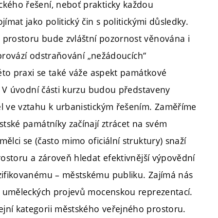
ckého řešení, neboť prakticky každou
ímat jako politický čin s politickými důsledky.
 prostoru bude zvláštní pozornost věnována i
ý provází odstraňování „nežádoucích“
této praxi se také váže aspekt památkové
y. V úvodní části kurzu budou představeny
ěl ve vztahu k urbanistickým řešením. Zaměříme
stské památníky začínají ztrácet na svém
lci se (často mimo oficiální struktury) snaží
rostoru a zároveň hledat efektivnější výpovědní
rzifikovanému – městskému publiku. Zajímá nás
ch uměleckých projevů mocenskou reprezentací.
jní kategorii městského veřejného prostoru.