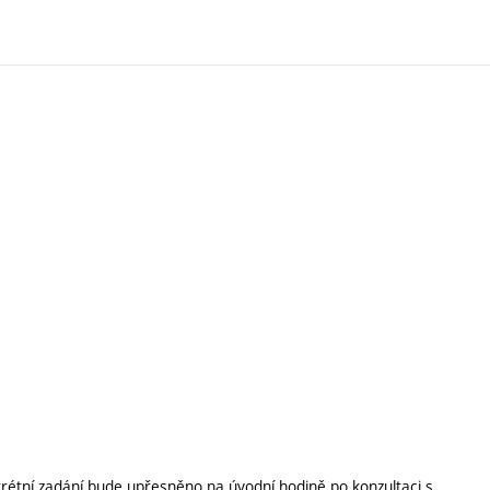
.
rétní zadání bude upřesněno na úvodní hodině po konzultaci s