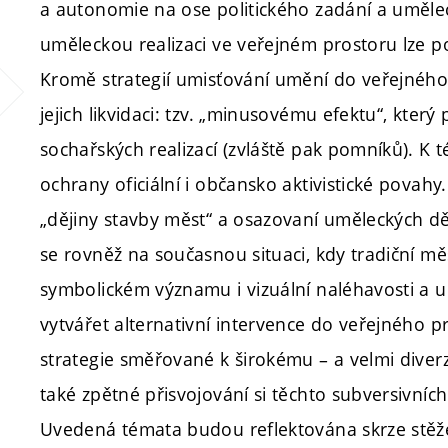
a autonomie na ose politického zadání a uměle
uměleckou realizaci ve veřejném prostoru lze poj
Kromě strategií umisťování umění do veřejného
jejich likvidaci: tzv. „minusovému efektu“, kter
sochařských realizací (zvláště pak pomníků). K 
ochrany oficiální i občansko aktivistické povah
„dějiny stavby měst“ a osazovaní uměleckých d
se rovněž na současnou situaci, kdy tradiční mě
symbolickém významu i vizuální naléhavosti a umě
vytvářet alternativní intervence do veřejného p
strategie směřované k širokému – a velmi dive
také zpětné přisvojování si těchto subversivní
Uvedená témata budou reflektována skrze stěže