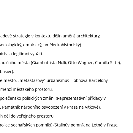
adové strategie v kontextu dějin umění, architektury,
ociologický, empirický, uměleckohistorický).
tví a legitimní využití.
adičního města (Giambattista Nolli, Otto Wagner, Camillo Sitte);
busier).
ké město, „metastázový“ urbanismus – obnova Barcelony.
 dimenzí městského prostoru.
společensko politických změn. (Reprezentativní příklady v
 Památník národního osvobození v Praze na Vítkově).
h děl do veřejného prostoru.
lice sochařských pomníků (Stalinův pomník na Letné v Praze,