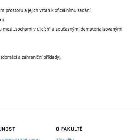
 prostoru a jejich vztah k oficiálnímu zadání.
u).
u mezi „sochami v ulicích“ a současnými dematerializovanými
 (domácí a zahraniční příklady).
JNOST
O FAKULTĚ
 a semestrální kurzy
Aktuality