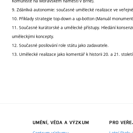
Komunisté na Moravském náměstí v Brně).
9. Zdánlivá autonomie: současné umělecké realizace ve veřejném
10. Příklady strategie top-down a up-botton (Manuál monument
11. Současné kurátorské a umělecké přístupy. Hledání konsenz
uměleckými koncepty.
12. Současné posilování role státu jako zadavatele.
13. Umělecké realizace jako komentář k historii 20. a 21. století
UMĚNÍ, VĚDA A VÝZKUM
PRO VEŘE
Centrum výzkumu
Letní školy