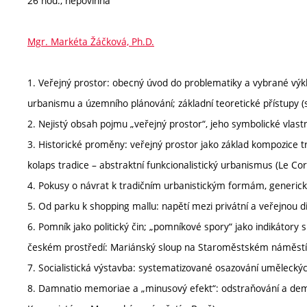
26 hod., nepovinná
Mgr. Markéta Žáčková, Ph.D.
1. Veřejný prostor: obecný úvod do problematiky a vybrané výkl
urbanismu a územního plánování; základní teoretické přístupy (s
2. Nejistý obsah pojmu „veřejný prostor“, jeho symbolické vlastnic
3. Historické proměny: veřejný prostor jako základ kompozice tr
kolaps tradice – abstraktní funkcionalistický urbanismus (Le Cor
4. Pokusy o návrat k tradičním urbanistickým formám, generic
5. Od parku k shopping mallu: napětí mezi privátní a veřejnou
6. Pomník jako politický čin; „pomníkové spory“ jako indikátory 
českém prostředí: Mariánský sloup na Staroměstském náměstí,
7. Socialistická výstavba: systematizované osazování uměleckýc
8. Damnatio memoriae a „minusový efekt“: odstraňování a demo