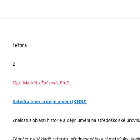
čeština
2
Mgr. Markéta Žáčková, Ph.D.
Katedra teorií a dějin umění (KTDU)
Znalosti z oblasti historie a dějin umění na středoškolské úrovni
Zápočet na základě referátu předneseného v rámci výuky. Konk