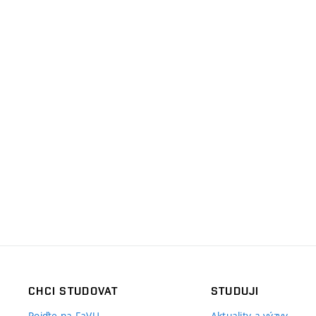
CHCI STUDOVAT
STUDUJI
Pojďte na FaVU
Aktuality a výzvy