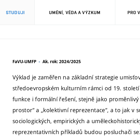
STUDUJI
UMĚNÍ, VĚDA A VÝZKUM
PRO 
FaVU-UMFP
Ak. rok: 2024/2025
Výklad je zaměřen na základní strategie umisťo
středoevropském kulturním rámci od 19. století d
funkce i formální řešení, stejně jako proměnliv
prostor“ a „kolektivní reprezentace“, a to jak 
sociologických, empirických a uměleckohistorick
reprezentativních příkladů budou posluchači