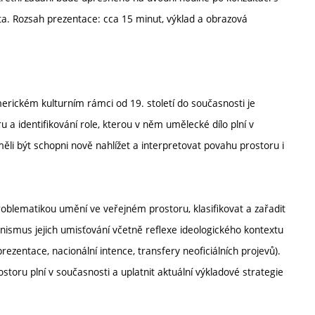
nta. Rozsah prezentace: cca 15 minut, výklad a obrazová
ickém kulturním rámci od 19. století do současnosti je
u a identifikování role, kterou v něm umělecké dílo plní v
měli být schopni nově nahlížet a interpretovat povahu prostoru i
roblematikou umění ve veřejném prostoru, klasifikovat a zařadit
nismus jejich umisťování včetně reflexe ideologického kontextu
ezentace, nacionální intence, transfery neoficiálních projevů).
storu plní v současnosti a uplatnit aktuální výkladové strategie