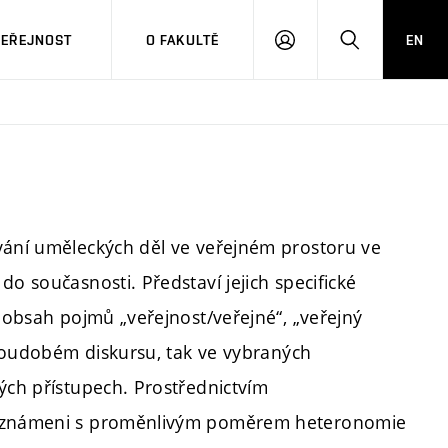
VEŘEJNOST
O FAKULTĚ
EN
PŘIHLÁSIT
HLEDAT
SE
vání uměleckých děl ve veřejném prostoru ve
o současnosti. Představí jejich specifické
ý obsah pojmů „veřejnost/veřejné“, „veřejný
v soudobém diskursu, tak ve vybraných
ých přístupech. Prostřednictvím
 seznámeni s proměnlivým poměrem heteronomie