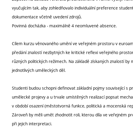
vyučujícím tak, aby zohledňovalo individuální preference stude
dokumentace včetně uvedení zdrojů.
Povinná docházka - maximálně 4 neomluvené absence.
Cílem kurzu věnovaného umění ve veřejném prostoru v euroamer
předání znalostí nezbytných ke kritické reflexi veřejného prostor
různých politických režimech. Na základě získaných znalostí by 
jednotlivých uměleckých děl.
Studenti budou schopni definovat základní pojmy související s p
umělecké projevy a u trvale umístěných realizací popsat mecha
v období osazení (městotvorná funkce, politická a mocenská repr
Zároveň by měli umět zhodnotit roli, kterou díla ve veřejném pro
při jejich interpretaci.