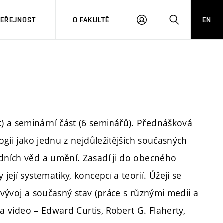
VEŘEJNOST
O FAKULTĚ
EN
PŘIHLÁSIT
HLEDAT
SE
) a seminární část (6 seminářů). Přednášková
logii jako jednu z nejdůležitějších současných
odních věd a umění. Zasadí ji do obecného
její systematiky, koncepcí a teorií. Úžeji se
jí vývoj a současný stav (práce s různými medii a
m a video – Edward Curtis, Robert G. Flaherty,