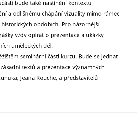
částí bude také nastínění kontextu
ní a odlišnému chápání vizuality mimo rámec
historických obdobích. Pro názornější
ášky vždy opírat o prezentace a ukázky
ních uměleckých děl.
žištěm seminární části kurzu. Bude se jednat
ní zásadní textů a prezentace významných
 Kunuka, Jeana Rouche, a představitelů