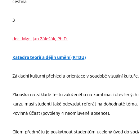
čeština
3
doc. Mgr. Jan Zálešák, Ph.D.
Katedra teorií a dějin umění (KTDU)
Základní kulturní přehled a orientace v soudobé vizuální kultuře.
Zkouška na základě testu založeného na kombinaci otevřených
kurzu musí studenti také odevzdat referát na dohodnuté téma.
Povinná účast (povoleny 4 neomluvené absence).
Cílem předmětu je poskytnout studentům ucelený úvod do sociáln