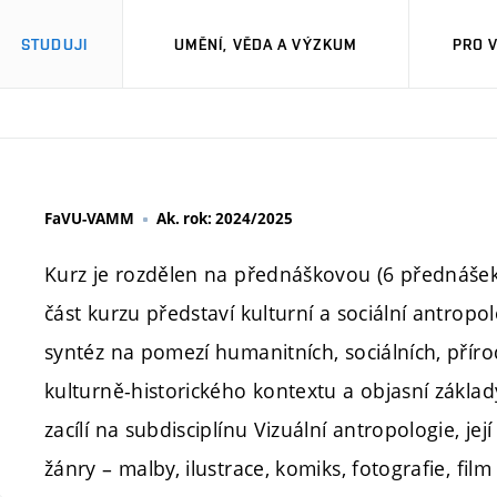
STUDUJI
UMĚNÍ, VĚDA A VÝZKUM
PRO 
FaVU-VAMM
Ak. rok: 2024/2025
Kurz je rozdělen na přednáškovou (6 přednášek
část kurzu představí kulturní a sociální antropo
syntéz na pomezí humanitních, sociálních, přír
kulturně-historického kontextu a objasní základy 
zacílí na subdisciplínu Vizuální antropologie, je
žánry – malby, ilustrace, komiks, fotografie, fil