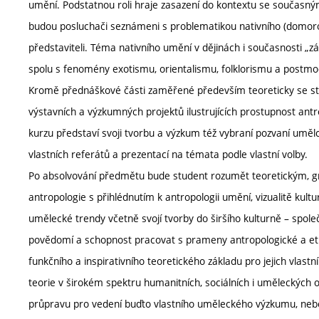
umění. Podstatnou roli hraje zasazení do kontextu se současným
budou posluchači seznámeni s problematikou nativního (domoro
představiteli. Téma nativního umění v dějinách i současnosti „
spolu s fenomény exotismu, orientalismu, folklorismu a postm
Kromě přednáškové části zaměřené především teoreticky se stu
výstavních a výzkumných projektů ilustrujících prostupnost ant
kurzu představí svoji tvorbu a výzkum též vybraní pozvaní uměl
vlastních referátů a prezentací na témata podle vlastní volby.
Po absolvování předmětu bude student rozumět teoretickým, gn
antropologie s přihlédnutím k antropologii umění, vizualitě kul
umělecké trendy včetně svojí tvorby do širšího kulturně – spole
povědomí a schopnost pracovat s prameny antropologické a etn
funkčního a inspirativního teoretického základu pro jejich vlas
teorie v širokém spektru humanitních, sociálních i uměleckých o
průpravu pro vedení buďto vlastního uměleckého výzkumu, nebo pa