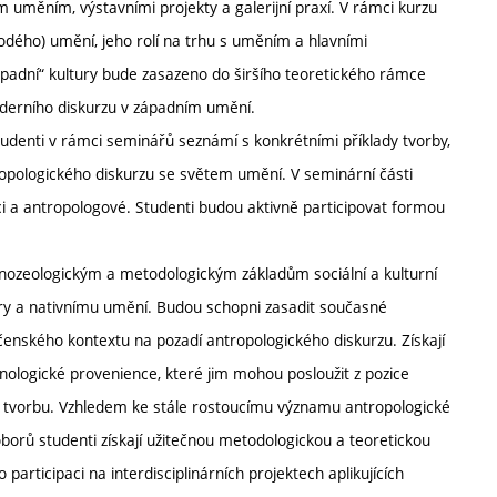
 uměním, výstavními projekty a galerijní praxí. V rámci kurzu
dého) umění, jeho rolí na trhu s uměním a hlavními
západní“ kultury bude zasazeno do širšího teoretického rámce
oderního diskurzu v západním umění.
denti v rámci seminářů seznámí s konkrétními příklady tvorby,
ropologického diskurzu se světem umění. V seminární části
ci a antropologové. Studenti budou aktivně participovat formou
ozeologickým a metodologickým základům sociální a kulturní
tury a nativnímu umění. Budou schopni zasadit současné
čenského kontextu na pozadí antropologického diskurzu. Získají
ologické provenience, které jim mohou posloužit z pozice
tní tvorbu. Vzhledem ke stále rostoucímu významu antropologické
borů studenti získají užitečnou metodologickou a teoretickou
rticipaci na interdisciplinárních projektech aplikujících