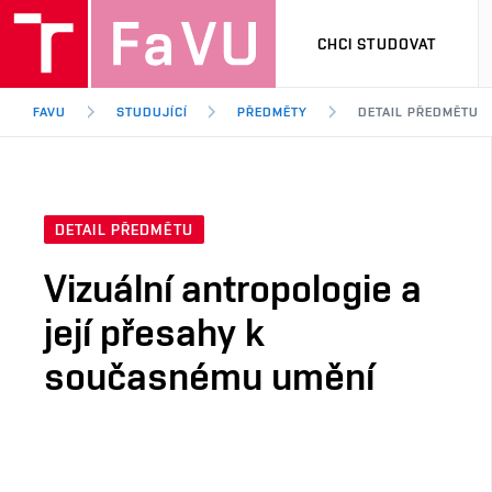
CHCI STUDOVAT
FAVU
STUDUJÍCÍ
PŘEDMĚTY
DETAIL PŘEDMĚTU
DETAIL PŘEDMĚTU
Vizuální antropologie a
její přesahy k
současnému umění