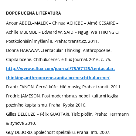
DOPORUČENÁ LITERATURA
Anour ABDEL–MALEK – Chinua ACHEBE – Aimé CÉSAIRE –
Achille MBEMBE – Edward W. SAID – Ngũgĩ Wa THIONGʼO,
Postkoloniální myšlení II, Praha: tranzit.cz, 2011.
Donna HARAWAY, „Tentacular Thinking. Anthropocene,
Capitalocene, Chthulucene“, e-flux Journal, 2016, č. 75,
http://www.e-flux.com/journal/75/67125/tentacular-
.
thinking-anthropocene-capitalocene-chthulucene/
Frantz FANON, Černá kůže, bílé masky, Praha: tranzit, 2011.
Fredric JAMESON, Postmodernismus neboli kulturní logika
pozdního kapitalismu, Praha: Rybka 2016.
Gilles DELEUZE – Félix GUATTARI, Tisíc plošin, Praha: Herrmann
& synové 2010.
Guy DEBORD, Společnost spektáklu, Praha: Intu 2007.