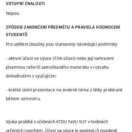
VSTUPNÍ ZNALOSTI
Nejsou.
ZPŮSOB ZAKONČENÍ PŘEDMĚTU A PRAVIDLA HODNOCENÍ
STUDENTŮ
Pro udělení zkoušky jsou stanoveny následující podmínky:
- aktivní účast ve výuce (75% účast) nebo její nahrazení
písemnou rešerší zameškaného materiálu v rozsahu
dohodnutém s vyučujícím;
- krátká ústní prezentace na zvolené téma z látky probírané
během semestru.
Výuka probíhá v učebnách KTDU FaVU VUT v hodinách
určených rozvrhem. Účast na výuce je povinná (3 povolené