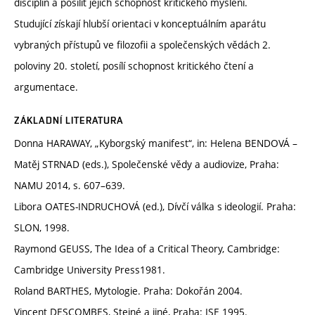
disciplín a posílit jejich schopnost kritického myšlení.
Studující získají hlubší orientaci v konceptuálním aparátu
vybraných přístupů ve filozofii a společenských vědách 2.
poloviny 20. století, posílí schopnost kritického čtení a
argumentace.
ZÁKLADNÍ LITERATURA
Donna HARAWAY, „Kyborgský manifest“, in: Helena BENDOVÁ –
Matěj STRNAD (eds.), Společenské vědy a audiovize, Praha:
NAMU 2014, s. 607–639.
Libora OATES-INDRUCHOVÁ (ed.), Dívčí válka s ideologií. Praha:
SLON, 1998.
Raymond GEUSS, The Idea of a Critical Theory, Cambridge:
Cambridge University Press1981.
Roland BARTHES, Mytologie. Praha: Dokořán 2004.
Vincent DESCOMBES, Stejné a jiné, Praha: ISE 1995.