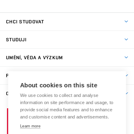
CHCI STUDOVAT
Pojďte na FaVU
STUDUJI
Nabídka ateliérů
Aktuality a výzvy
Přijímačky
UMĚNÍ, VĚDA A VÝZKUM
Studijní oddělení
Dny otevřených dveří
Centrum výzkumu
Časový plán studia
PRO VEŘEJNOST
Přípravné kurzy
Umělecká činnost
Studijní předpisy a formuláře
About cookies on this site
Studium bez bariér
Letní školy a semestrální kurzy
Publikační činnost
O FAKULTĚ
Studium a stáže v zahraničí
We use cookies to collect and analyse
Katedra teorií a dějin umění
Nakladatelská a vydavatelská činnost
Projekty
information on site performance and usage, to
Rezidenční pobyty
Aktuality
Kabinety a dílny
Research Catalogue
provide social media features and to enhance
Vysoké
Výstavy
Odborná praxe
Portal
Informační tabule
and customise content and advertisements.
Kontakt
učení
Konference
Stipendia
technické
Learn more
Galerie
Organizační struktura
E-přihláška
Doktorské studium