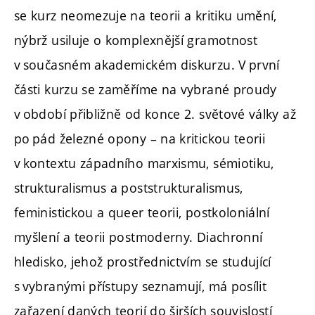
se kurz neomezuje na teorii a kritiku umění,
nýbrž usiluje o komplexnější gramotnost
v současném akademickém diskurzu. V první
části kurzu se zaměříme na vybrané proudy
v období přibližně od konce 2. světové války až
po pád železné opony – na kritickou teorii
v kontextu západního marxismu, sémiotiku,
strukturalismus a poststrukturalismus,
feministickou a queer teorii, postkoloniální
myšlení a teorii postmoderny. Diachronní
hledisko, jehož prostřednictvím se studující
s vybranými přístupy seznamují, má posílit
zařazení daných teorií do širších souvislostí