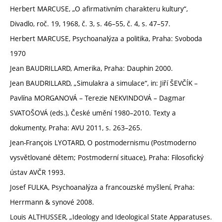
Herbert MARCUSE, „O afirmativním charakteru kultury“,
Divadlo, roč. 19, 1968, č. 3, s. 46–55, č. 4, s. 47–57.
Herbert MARCUSE, Psychoanalýza a politika, Praha: Svoboda
1970
Jean BAUDRILLARD, Amerika, Praha: Dauphin 2000.
Jean BAUDRILLARD, „Simulakra a simulace“, in: Jiří ŠEVČÍK –
Pavlína MORGANOVÁ – Terezie NEKVINDOVÁ – Dagmar
SVATOŠOVÁ (eds.), České umění 1980–2010. Texty a
dokumenty, Praha: AVU 2011, s. 263–265.
Jean-François LYOTARD, O postmodernismu (Postmoderno
vysvětlované dětem; Postmoderní situace), Praha: Filosofický
ústav AVČR 1993.
Josef FULKA, Psychoanalýza a francouzské myšlení, Praha:
Herrmann & synové 2008.
Louis ALTHUSSER, „Ideology and Ideological State Apparatuses.