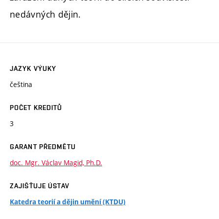
nedávných dějin.
JAZYK VÝUKY
čeština
POČET KREDITŮ
3
GARANT PŘEDMĚTU
doc. Mgr. Václav Magid, Ph.D.
ZAJIŠŤUJE ÚSTAV
Katedra teorií a dějin umění (KTDU)